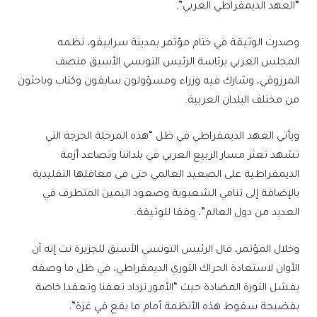
“العهد الديمقراطي العربي”.
وصدرت الوثيقة في ختام مؤتمر بمدينة سراييفو، نظمه
المجلس العربي برئاسة الرئيس التونسي الأسبق منصف
المرزوقي، وشارك فيه وزراء ومسؤولون سابقون وكتاب وباحثون
من مختلف البلدان العربية.
ويأتي العهد الديمقراطي في ظل “هذه المرحلة الحرجة التي
تشهد تعثر مسار الربيع العربي في بلداننا وتصاعد أزمة
الديمقراطية على الصعيد العالمي حتى في معاقلها التقليدية
بالإضافة إلى تنامي الشعبوية وصعود اليمين المتطرف في
العديد من دول العالم”، وفقا للوثيقة.
وخلال المؤتمر، قال الرئيس التونسي الأسبق للجزيرة نت إنه آن
الأوان لاستعادة الحراك الثوري الديمقراطي، في ظل ما وصفه
بفشل الثورة المضادة حيث “الأمور تزداد تعفنا وتعقدا خاصة
بفضيحة سقوط هذه الأنظمة أمام ما يقع في غزة”.