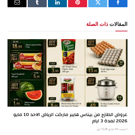
فيسبوك
تويتر
بينتيريست
لينكدإن
Tumblr
البريد
الإلكترو
المقالات
ذات الصلة
عروض الطازج من بيناس هايبر ماركت الرياض الاحد 10 مايو
2026 لمدة 3 ايام
السبت 09 مايو 10:38 ص