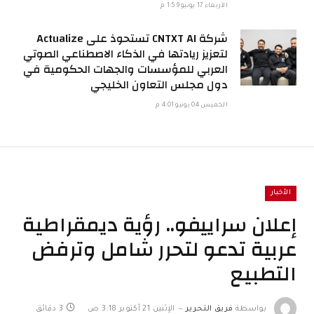
الأربعاء 17 يونيو 1:59 م
شركة CNTXT AI تستحوذ على Actualize
لتعزيز ريادتها في الذكاء الاصطناعي الصوتي
العربي للمؤسسات والجهات الحكومية في
دول مجلس التعاون الخليجي
الخميس 04 يونيو 4:01 م
الأخبار
إعلان سراييفو.. رؤية ديمقراطية
عربية تدعو لتحرر شامل وترفض
التطبيع
بواسطة
فريق التحرير
الإثنين 21 أكتوبر 3:18 ص
3 دقائق