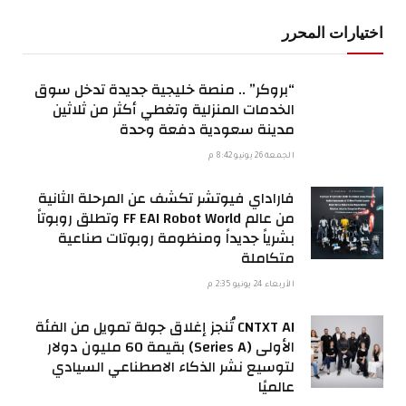
اختيارات المحرر
“بروكر” .. منصة خليجية جديدة تدخل سوق
الخدمات المنزلية وتغطي أكثر من ثلاثين
مدينة سعودية دفعة وحدة
الجمعة 26 يونيو 8:42 م
فاراداي فيوتشر تكشف عن المرحلة الثانية
من عالم FF EAI Robot World وتطلق روبوتاً
بشرياً جديداً ومنظومة روبوتات صناعية
متكاملة
الأربعاء 24 يونيو 2:35 م
CNTXT AI تُنجز إغلاق جولة تمويل من الفئة
الأولى (Series A) بقيمة 60 مليون دولار
لتوسيع نشر الذكاء الاصطناعي السيادي
عالميًا