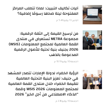
آليات تكاليف التبييت: لماذا تتطلب المراكز
المفتوحة ليلة ضحاها رسومًا إضافية؟
الإثنين 13 يوليو 5:49 م
من ترسيخ القيمة إلى الثقة الرقمية:
مجموعة METRA تستعرض في منتدى
القمة العالمية لمجتمع المعلومات (WSIS)
2026 بجنيف بنية تحتية للأصول الرقمية
المدعومة بالذهب
الجمعة 10 يوليو 10:19 م
الرؤية الخضراء لدولة الإمارات تتصدر المشهد
في جنيف: تعزيز البنية التحتية العالمية
للقيمة الخضراء خلال منتدى القمة العالمية
لمجتمع المعلومات WSIS 2026 وقمة
“الذكاء الاصطناعي من أجل الخير” 2026
الجمعة 10 يوليو 2:36 م