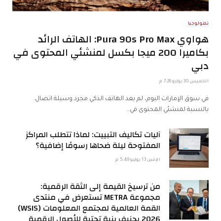
تكنولوجيا
هواوي Pura 90s Pro Max: الهاتف الرائد
بكاميرا 200 ميجا بكسل لمنشئي المحتوى في
دبي
الخميس 30 يوليو 7:26 م
في سوق الإمارات اليوم، لم يعد الهاتف الذكي مجرد وسيلة اتصال.
بالنسبة لمنشئي المحتوى في…
آليات تكاليف التبييت: لماذا تتطلب المراكز
المفتوحة ليلة ضحاها رسومًا إضافية؟
الإثنين 13 يوليو 5:49 م
من ترسيخ القيمة إلى الثقة الرقمية:
مجموعة METRA تستعرض في منتدى
القمة العالمية لمجتمع المعلومات (WSIS)
2026 بجنيف بنية تحتية للأصول الرقمية