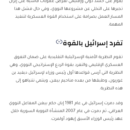
يقوم على حشد دولي وإقليمي لفرض عقوبات قاسية على إيران
تجبرها على التخلي عن مشروعها النووي، وفي حال فشل هذا
المسار العمل بصرامة على استخدام القوة العسكرية لتنفيذ
المهمة.
تفرد إسرائيل بالقوة
تقوم النظرية الأمنية الإسرائيلية التقليدية على ضمان التفوق
العسكري الإقليمي والتفرد بقوة الردع الإستراتيجي النووي، وهي
النظرية التي أرسى قواعدها أول رئيس وزراء لإسرائيل ديفيد بن
غوريون، وطبقها من بعده مناحيم بيغن، وينتمي نتنياهو إلى
هذه النظرية.
وقد دمرت إسرائيل في عام 1981 إبان حكم بيغن المفاعل النووي
العراقي، ثم دمرت في عام 2007 المنشأة النووية السورية خلال
عهد رئيس الوزراء الأسبق إيهود أولمرت.