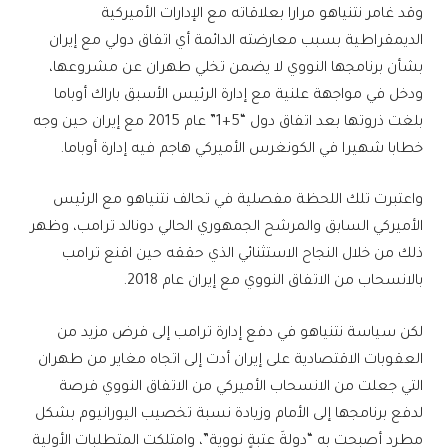
وقد غامر نتنياهو مرارا بعلاقاته مع الإدارات الأميركية
الديمقراطية بسبب معارضته الدائمة أي اتفاق دولي مع إيران
بشأن برنامجها النووي لا يضمن تخلي طهران عن مشروعها،
ودخل في مواجهة علنية مع إدارة الرئيس الأسبق باراك أوباما
بلغت ذروتها بعد اتفاق دول “5+1” عام 2015 مع إيران حين وجه
خطابا شهيرا في الكونغرس الأميركي هاجم فيه إدارة أوباما.
واعتبرت تلك اللحظة مفصلية في تحالف نتنياهو مع الرئيس
الأميركي السابق والمرشح الجمهوري الحالي دونالد ترامب، وظهر
ذلك من خلال النجاح الاستثنائي الذي حققه حين اقنع ترامب
بالانسحاب من الاتفاق النووي مع إيران عام 2018.
لكن سياسة نتنياهو في دفع إدارة ترامب إلى فرض مزيد من
العقوبات الاقتصادية على إيران أدت إلى اتجاه مغاير من طهران
التي جعلت من الانسحاب الأميركي من الاتفاق النووي فرصة
لدفع برنامجها إلى الأمام وزيادة نسبة تخصيب اليورانيوم بشكل
مطرد أصبحت به “دولةَ عتبةٍ نووية”، وامتلكت المتطلبات الأولية