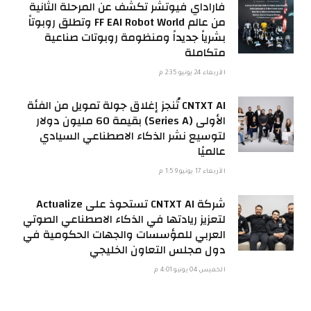
فاراداي فيوتشر تكشف عن المرحلة الثانية
من عالم FF EAI Robot World وتطلق روبوتاً
بشرياً جديداً ومنظومة روبوتات صناعية
متكاملة
الأربعاء 24 يونيو 2:35 م
CNTXT AI تُنجز إغلاق جولة تمويل من الفئة
الأولى (Series A) بقيمة 60 مليون دولار
لتوسيع نشر الذكاء الاصطناعي السيادي
عالميًا
الأربعاء 17 يونيو 1:59 م
شركة CNTXT AI تستحوذ على Actualize
لتعزيز ريادتها في الذكاء الاصطناعي الصوتي
العربي للمؤسسات والجهات الحكومية في
دول مجلس التعاون الخليجي
الخميس 04 يونيو 4:01 م