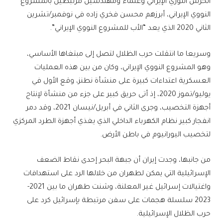
الحرس الثوري الإيراني وعلماء ومهندسين مرتبطين بالمشروع
النووي الإيراني، أبرزهم محسن فخري زاده في نوفمبر/تشرين
الثاني 2020 الذي يعد “الأب للمشروع النووي الإيراني”.
وسريعا ما انتقلت حرب الظلال لتصل إلى مبتغاها الأساسي،
وهو المشروع النووي الإيراني، وكان من بين هذه العمليات
العسكرية اعتداءات كبيرة على منشأة نطنز، وقع الأول في
يوليو/تموز 2020، إذ أتى حريق كبير على جزء من منشأة لإنتاج
أجهزة التخصيب، وجرى الثاني في أبريل/نيسان 2021، وقد دمر
انفجار كبير نظام الكهرباء الداخلي الذي يغذي أجهزة الطرد المركزي
لتخصيب اليورانيوم في باطن الأرض.
من جانبها، وجدت إيران أن جبهة البحر إحدى نقاط الضعف
الإسرائيلية التي يمكن لطهران من خلالها الرد على استهدافات
واغتيالات إسرائيل غير المعلنة، وشنت طهران ما بين 2021-
2023 سلسلة هجمات على سفن مرتبطة بإسرائيل كرد على
حرب الظلال الإسرائيلية.