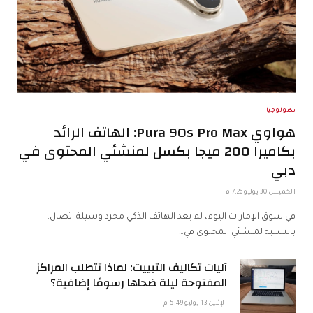
تكنولوجيا
هواوي Pura 90s Pro Max: الهاتف الرائد
بكاميرا 200 ميجا بكسل لمنشئي المحتوى في
دبي
الخميس 30 يوليو 7:26 م
في سوق الإمارات اليوم، لم يعد الهاتف الذكي مجرد وسيلة اتصال.
بالنسبة لمنشئي المحتوى في…
آليات تكاليف التبييت: لماذا تتطلب المراكز
المفتوحة ليلة ضحاها رسومًا إضافية؟
الإثنين 13 يوليو 5:49 م