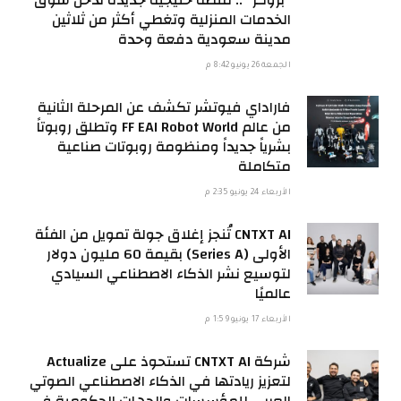
“بروكر” .. منصة خليجية جديدة تدخل سوق
الخدمات المنزلية وتغطي أكثر من ثلاثين
مدينة سعودية دفعة وحدة
الجمعة 26 يونيو 8:42 م
فاراداي فيوتشر تكشف عن المرحلة الثانية
من عالم FF EAI Robot World وتطلق روبوتاً
بشرياً جديداً ومنظومة روبوتات صناعية
متكاملة
الأربعاء 24 يونيو 2:35 م
CNTXT AI تُنجز إغلاق جولة تمويل من الفئة
الأولى (Series A) بقيمة 60 مليون دولار
لتوسيع نشر الذكاء الاصطناعي السيادي
عالميًا
الأربعاء 17 يونيو 1:59 م
شركة CNTXT AI تستحوذ على Actualize
لتعزيز ريادتها في الذكاء الاصطناعي الصوتي