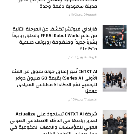
مدينة سعودية دفعة وحدة
الجمعة 26 يونيو 8:42 م
فاراداي فيوتشر تكشف عن المرحلة الثانية
من عالم FF EAI Robot World وتطلق روبوتاً
بشرياً جديداً ومنظومة روبوتات صناعية
متكاملة
الأربعاء 24 يونيو 2:35 م
CNTXT AI تُنجز إغلاق جولة تمويل من الفئة
الأولى (Series A) بقيمة 60 مليون دولار
لتوسيع نشر الذكاء الاصطناعي السيادي
عالميًا
الأربعاء 17 يونيو 1:59 م
شركة CNTXT AI تستحوذ على Actualize
لتعزيز ريادتها في الذكاء الاصطناعي الصوتي
العربي للمؤسسات والجهات الحكومية في
دول مجلس التعاون الخليجي