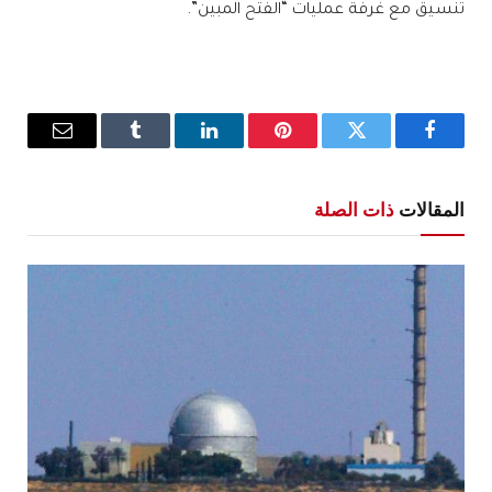
تنسيق مع غرفة عمليات “الفتح المبين”.
فيسبوك
تويتر
بينتيريست
لينكدإن
Tumblr
البريد
الإلكترو
المقالات
ذات الصلة