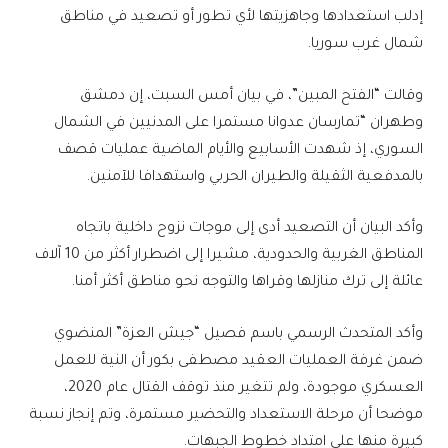
إدلب استعدادها وجاهزيتها لأي تطور أو تصعيد في مناطق
شمال غرب سوريا.
وقالت “الفتح المبين”، في بيان أمس السبت، إن دمشق
وطهران “تمارسان عدوانا مستمرا على المدنيين في الشمال
السوري، إذ شهدت الأسابيع والأيام الماضية عمليات قصف
بالمدفعية الثقيلة والطيران الحربي واستهدافا للآمنين.
وأكد البيان أن التصعيد أدى إلى موجات نزوح داخلية باتجاه
المناطق الغربية والحدودية، مشيرا إلى اضطرار أكثر من 10 آلاف
عائلة إلى ترك منازلها وقراها والتوجه نحو مناطق أكثر أمنا.
وأكد المتحدث الرسمي باسم فصيل “جيش العزة” المنضوي
ضمن غرفة العمليات العقيد مصطفى بكور أن النية للعمل
العسكري موجودة، ولم تتغير منذ توقف القتال عام 2020،
موضحا أن مرحلة الاستعداد والتحضير مستمرة، وتم إنجاز نسبة
كبيرة منها على امتداد خطوط الجبهات.