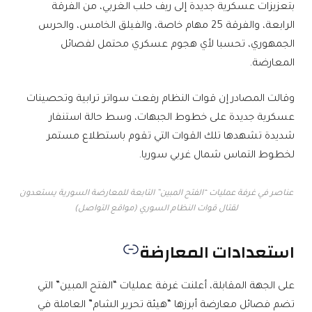
بتعزيزات عسكرية جديدة إلى ريف حلب الغربي، من الفرقة
الرابعة، والفرقة 25 مهام خاصة، والفيلق الخامس، والحرس
الجمهوري، تحسبا لأي هجوم عسكري محتمل لفصائل
المعارضة.
وقالت المصادر إن قوات النظام رفعت سواتر ترابية وتحصينات
عسكرية جديدة على خطوط الجبهات، وسط حالة استنفار
شديدة تشهدها تلك القوات التي تقوم باستطلاع مستمر
لخطوط التماس شمال غربي سوريا.
عناصر في غرفة عمليات “الفتح المبين” التابعة للمعارضة السورية يستعدون
لقتال قوات النظام السوري (مواقع التواصل)
استعدادات المعارضة
على الجهة المقابلة، أعلنت غرفة عمليات “الفتح المبين” التي
تضم فصائل معارضة أبرزها “هيئة تحرير الشام” العاملة في