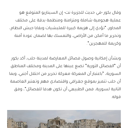
وقال بكور -في حديث للجزيرة نت- إن السيناريو المتوقع هو
عملية هجومية شاملة ومتزامنة ومنظمة بدقة على مختلف
المحاور، “تؤدي إلى هزيمة كبيرة للمليشيات وبقايا جيش النظام،
وتحرير ما أمكن من الأراضي، والتمسك بها لضمان عودة آمنة
وكريمة للمهجرين”.
وبشأن إمكانية وصول فصائل المعارضة لمدينة حلب، أكد بكور
أن “الفصائل الثورية” تضع عينها على المدينة ومختلف المناطق
السورية، “باعتبار أن المعركة معركة تحرير من احتلال أجنبي، وبما
أن حلب تتميز بموقع جغرافي واقتصادي مهم وتعتبر العاصمة
الثانية لسورية، فمن الطبيعي أن تكون هدفا للفصائل”، وفق
قوله.