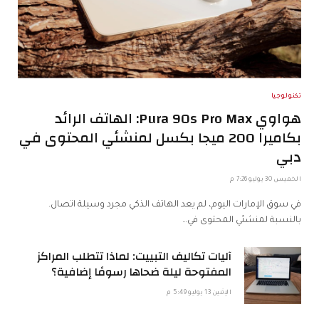
تكنولوجيا
هواوي Pura 90s Pro Max: الهاتف الرائد
بكاميرا 200 ميجا بكسل لمنشئي المحتوى في
دبي
الخميس 30 يوليو 7:26 م
في سوق الإمارات اليوم، لم يعد الهاتف الذكي مجرد وسيلة اتصال.
بالنسبة لمنشئي المحتوى في…
آليات تكاليف التبييت: لماذا تتطلب المراكز
المفتوحة ليلة ضحاها رسومًا إضافية؟
الإثنين 13 يوليو 5:49 م