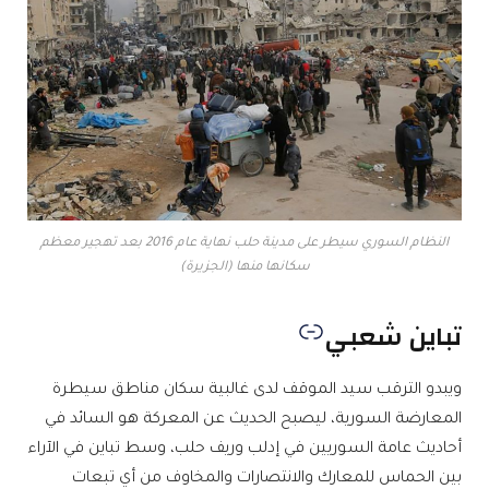
النظام السوري سيطر على مدينة حلب نهاية عام 2016 بعد تهجير معظم
سكانها منها (الجزيرة)
تباين شعبي
ويبدو الترقب سيد الموقف لدى غالبية سكان مناطق سيطرة
المعارضة السورية، ليصبح الحديث عن المعركة هو السائد في
أحاديث عامة السوريين في إدلب وريف حلب، وسط تباين في الآراء
بين الحماس للمعارك والانتصارات والمخاوف من أي تبعات