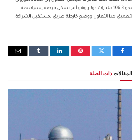
نحو 106.3 مليارات دولار وهو أمر يشكل فرصة إستراتيجية
لتعميق هذا التعاون ووضع خارطة طريق لمستقبل الشراكة.
فيسبوك
تويتر
بينتيريست
لينكدإن
Tumblr
البريد
الإلكترو
المقالات
ذات الصلة