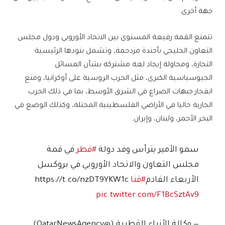
جهة أخرى.
تتمتع القمة رفيعة المستوى بين الاتحاد الأوروبي ودول مجلس
التعاون الخليجي بأجندة مزدحمة، وتشمل بنودها الرئيسية:
التجارة، ومحاولة إيجاد لغة مشتركة بشأن المسائل
الجيوسياسية الكبرى، مثل الحرب الروسية على أوكرانيا، ومنع
انفجار جبهات الصراع في الشرق الأوسط، بما في ذلك الحرب
الجارية حاليا في الأراضي الفلسطينية المحتلة، وكذلك الوضع في
البحر الأحمر، ولبنان، وإيران.
سمو الأمير يترأس وفد دولة
#قطر
في قمة
مجلس التعاون والاتحاد الأوروبي في بروكسل
الأربعاء القادم
#قنا
https://t.co/nzDT9YKW1c
pic.twitter.com/F1BcSztAv9
— وكالة الأنباء القطرية (@QatarNewsAgency)