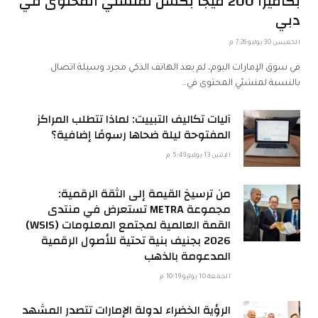
بكاميرا 200 ميجا بكسل لمنشئي المحتوى في
دبي
الخميس 30 يوليو 7:26 م
في سوق الإمارات اليوم، لم يعد الهاتف الذكي مجرد وسيلة اتصال.
بالنسبة لمنشئي المحتوى في…
آليات تكاليف التبييت: لماذا تتطلب المراكز
المفتوحة ليلة ضحاها رسومًا إضافية؟
الإثنين 13 يوليو 5:49 م
من ترسيخ القيمة إلى الثقة الرقمية:
مجموعة METRA تستعرض في منتدى
القمة العالمية لمجتمع المعلومات (WSIS)
2026 بجنيف بنية تحتية للأصول الرقمية
المدعومة بالذهب
الجمعة 10 يوليو 10:19 م
الرؤية الخضراء لدولة الإمارات تتصدر المشهد