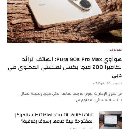
تكنولوجيا
هواوي Pura 90s Pro Max: الهاتف الرائد
بكاميرا 200 ميجا بكسل لمنشئي المحتوى في
دبي
الخميس 30 يوليو 7:26 م
في سوق الإمارات اليوم، لم يعد الهاتف الذكي مجرد وسيلة اتصال.
بالنسبة لمنشئي المحتوى في…
آليات تكاليف التبييت: لماذا تتطلب المراكز
المفتوحة ليلة ضحاها رسومًا إضافية؟