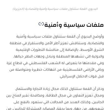
البديوي: القمة ستتناول ملفات سياسية وأمنية واقتصادية (الجزيرة)
ملفات سياسية وأمنية
وأوضح البديوي أن القمة ستتناول ملفات سياسية وأمنية
واقتصادية، وستناقش تعزيز أطر الأمن والاستقرار في منطقة
الشرق الأوسط، بالإضافة إلى مناقشة التطورات الإقليمية
والدولية التي تشهدها المنطقة وتبادل وجهات النظر حيالها،
وفي مقدمتها ما يتعرض له الشعب الفلسطيني في قطاع غزة
وباقي الأراضي الفلسطينية من انتهاكات خطيرة ومتواصلة من
قبل قوات الاحتلال الإسرائيلي.
وذكر أن القمة ستتناول كذلك مجال زيادة التجارة والاستثمار،
ومجال تعزيز التعاون في مجال الطاقة، ومكافحة تغير المناخ بين
الجانبين، وكذلك العديد من المجالات التي ستعود بالنفع على
شعوبهم، من جهة، وبما يحقق المصالح المشتركة للجانبين، من