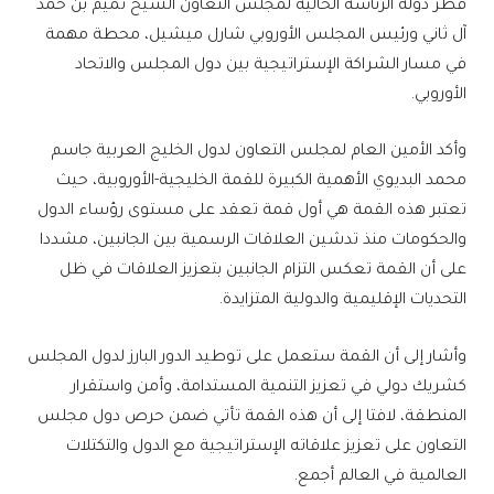
قطر دولة الرئاسة الحالية لمجلس التعاون الشيخ تميم بن حمد
آل ثاني ورئيس المجلس الأوروبي شارل ميشيل، محطة مهمة
في مسار الشراكة الإستراتيجية بين دول المجلس والاتحاد
الأوروبي.
وأكد الأمين العام لمجلس التعاون لدول الخليج العربية جاسم
محمد البديوي الأهمية الكبيرة للقمة الخليجية-الأوروبية، حيث
تعتبر هذه القمة هي أول قمة تعقد على مستوى رؤساء الدول
والحكومات منذ تدشين العلاقات الرسمية بين الجانبين، مشددا
على أن القمة تعكس التزام الجانبين بتعزيز العلاقات في ظل
التحديات الإقليمية والدولية المتزايدة.
وأشار إلى أن القمة ستعمل على توطيد الدور البارز لدول المجلس
كشريك دولي في تعزيز التنمية المستدامة، وأمن واستقرار
المنطقة، لافتا إلى أن هذه القمة تأتي ضمن حرص دول مجلس
التعاون على تعزيز علاقاته الإستراتيجية مع الدول والتكتلات
العالمية في العالم أجمع.