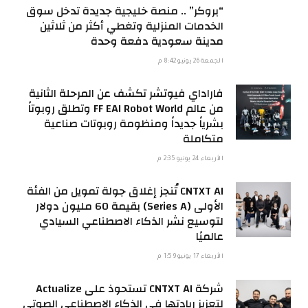
“بروكر” .. منصة خليجية جديدة تدخل سوق
الخدمات المنزلية وتغطي أكثر من ثلاثين
مدينة سعودية دفعة وحدة
الجمعة 26 يونيو 8:42 م
فاراداي فيوتشر تكشف عن المرحلة الثانية
من عالم FF EAI Robot World وتطلق روبوتاً
بشرياً جديداً ومنظومة روبوتات صناعية
متكاملة
الأربعاء 24 يونيو 2:35 م
CNTXT AI تُنجز إغلاق جولة تمويل من الفئة
الأولى (Series A) بقيمة 60 مليون دولار
لتوسيع نشر الذكاء الاصطناعي السيادي
عالميًا
الأربعاء 17 يونيو 1:59 م
شركة CNTXT AI تستحوذ على Actualize
لتعزيز ريادتها في الذكاء الاصطناعي الصوتي