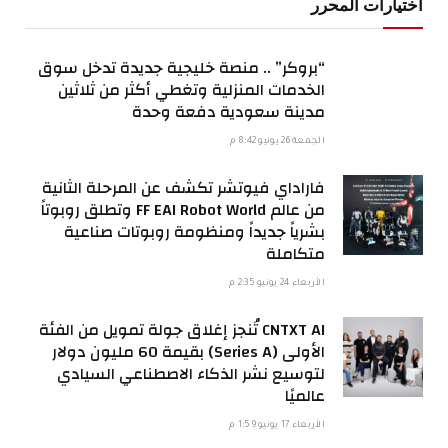
اختيارات المحرر
“بروكر” .. منصة خليجية جديدة تدخل سوق
الخدمات المنزلية وتغطي أكثر من ثلاثين
مدينة سعودية دفعة وحدة
الجمعة 26 يونيو 8:42 م
فاراداي فيوتشر تكشف عن المرحلة الثانية
من عالم FF EAI Robot World وتطلق روبوتاً
بشرياً جديداً ومنظومة روبوتات صناعية
متكاملة
الأربعاء 24 يونيو 2:35 م
CNTXT AI تُنجز إغلاق جولة تمويل من الفئة
الأولى (Series A) بقيمة 60 مليون دولار
لتوسيع نشر الذكاء الاصطناعي السيادي
عالميًا
الأربعاء 17 يونيو 1:59 م