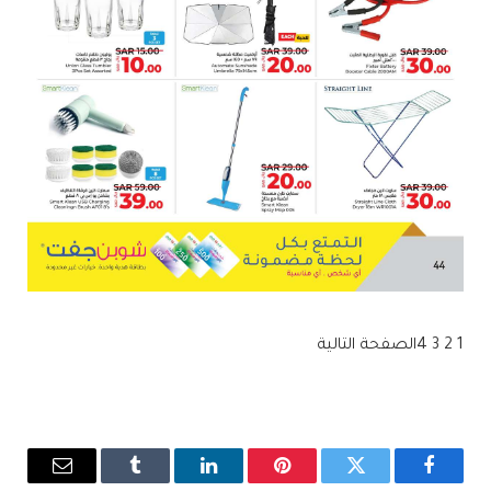
1
2
3
4
الصفحة التالية
فيسبوك
تويتر
بينتيريست
لينكدإن
Tumblr
البريد