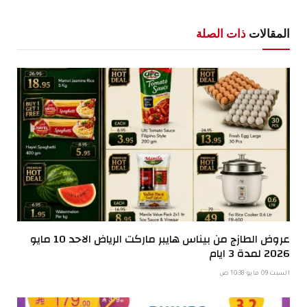
الإلكترو
المقالات
ذات الصلة
عروض الطازج من بيناس هايبر ماركت الرياض الاحد 10 مايو
2026 لمدة 3 ايام
السبت 09 مايو 10:38 ص