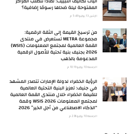
آليات تكاليف التبييت: لماذا تتطلب المراكز
المفتوحة ليلة ضحاها رسومًا إضافية؟
الإثنين 13 يوليو 5:49 م
من ترسيخ القيمة إلى الثقة الرقمية:
مجموعة METRA تستعرض في منتدى
القمة العالمية لمجتمع المعلومات (WSIS)
2026 بجنيف بنية تحتية للأصول الرقمية
المدعومة بالذهب
الجمعة 10 يوليو 10:19 م
الرؤية الخضراء لدولة الإمارات تتصدر المشهد
في جنيف: تعزيز البنية التحتية العالمية
للقيمة الخضراء خلال منتدى القمة العالمية
لمجتمع المعلومات WSIS 2026 وقمة
“الذكاء الاصطناعي من أجل الخير” 2026
الجمعة 10 يوليو 2:36 م