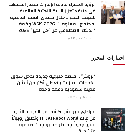
الرؤية الخضراء لدولة الإمارات تتصدر المشهد
في جنيف: تعزيز البنية التحتية العالمية
للقيمة الخضراء خلال منتدى القمة العالمية
لمجتمع المعلومات WSIS 2026 وقمة
“الذكاء الاصطناعي من أجل الخير” 2026
الجمعة 10 يوليو 2:36 م
اختيارات المحرر
“بروكر” .. منصة خليجية جديدة تدخل سوق
الخدمات المنزلية وتغطي أكثر من ثلاثين
مدينة سعودية دفعة وحدة
الجمعة 26 يونيو 8:42 م
فاراداي فيوتشر تكشف عن المرحلة الثانية
من عالم FF EAI Robot World وتطلق روبوتاً
بشرياً جديداً ومنظومة روبوتات صناعية
متكاملة