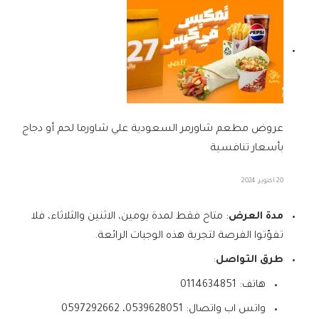
عروض مطعم شاورمر السعودية علي شاورما لحم أو دجاج
بأسعار تنافسية
20 أكتوبر، 2024
مدة العرض
: متاح فقط لمدة يومين، الاثنين والثلاثاء، فلا
تفوّتوا الفرصة لتجربة هذه الوجبات الرائعة.
طرق التواصل
:
هاتف: 0114634851
واتس اب واتصال: 0539628051، 0597292662