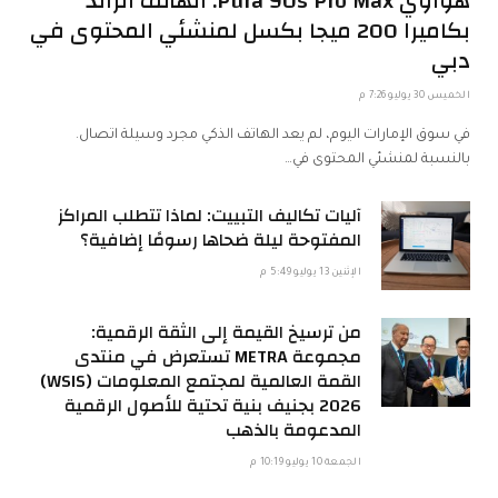
هواوي Pura 90s Pro Max: الهاتف الرائد
بكاميرا 200 ميجا بكسل لمنشئي المحتوى في
دبي
الخميس 30 يوليو 7:26 م
في سوق الإمارات اليوم، لم يعد الهاتف الذكي مجرد وسيلة اتصال.
بالنسبة لمنشئي المحتوى في…
آليات تكاليف التبييت: لماذا تتطلب المراكز
المفتوحة ليلة ضحاها رسومًا إضافية؟
الإثنين 13 يوليو 5:49 م
من ترسيخ القيمة إلى الثقة الرقمية:
مجموعة METRA تستعرض في منتدى
القمة العالمية لمجتمع المعلومات (WSIS)
2026 بجنيف بنية تحتية للأصول الرقمية
المدعومة بالذهب
الجمعة 10 يوليو 10:19 م