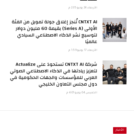
الأربعاء 24 يونيو 2:35 م
CNTXT AI تُنجز إغلاق جولة تمويل من الفئة
الأولى (Series A) بقيمة 60 مليون دولار
لتوسيع نشر الذكاء الاصطناعي السيادي
عالميًا
الأربعاء 17 يونيو 1:59 م
شركة CNTXT AI تستحوذ على Actualize
لتعزيز ريادتها في الذكاء الاصطناعي الصوتي
العربي للمؤسسات والجهات الحكومية في
دول مجلس التعاون الخليجي
الخميس 04 يونيو 4:01 م
الأخبار