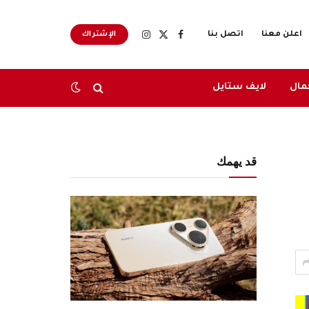
اعلن معنا
اتصل بنا
الإشتراك
X
فيسبوك
الانستغرام
(Twitter)
مال
لايف ستايل
قد يهمك