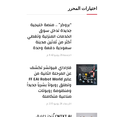
اختيارات المحرر
“بروكر” .. منصة خليجية
جديدة تدخل سوق
الخدمات المنزلية وتغطي
أكثر من ثلاثين مدينة
سعودية دفعة وحدة
الجمعة 26 يونيو 8:42 م
فاراداي فيوتشر تكشف
عن المرحلة الثانية من
عالم FF EAI Robot World
وتطلق روبوتاً بشرياً جديداً
ومنظومة روبوتات
صناعية متكاملة
الأربعاء 24 يونيو 2:35 م
CNTXT AI تُنجز إغلاق