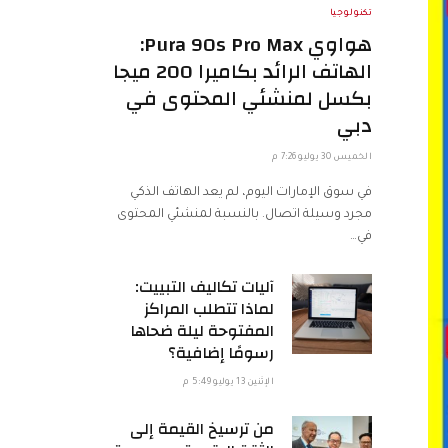
تكنولوجيا
هواوي Pura 90s Pro Max:
الهاتف الرائد بكاميرا 200 ميجا
بكسل لمنشئي المحتوى في
دبي
الخميس 30 يوليو 7:26 م
في سوق الإمارات اليوم، لم يعد الهاتف الذكي
مجرد وسيلة اتصال. بالنسبة لمنشئي المحتوى
في…
آليات تكاليف التبييت:
لماذا تتطلب المراكز
المفتوحة ليلة ضحاها
رسومًا إضافية؟
الإثنين 13 يوليو 5:49 م
من ترسيخ القيمة إلى