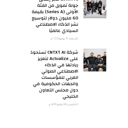
جولة تمويل من الفئة
الأولى (Series A) بقيمة
60 مليون دولار لتوسيع
نشر الذكاء الاصطناعي
السيادي عالميًا
الأربعاء 17 يونيو 1:59 م
شركة CNTXT AI تستحوذ
على Actualize لتعزيز
ريادتها في الذكاء
الاصطناعي الصوتي
العربي للمؤسسات
والجهات الحكومية في
دول مجلس التعاون
الخليجي
الخميس 04 يونيو 4:01 م