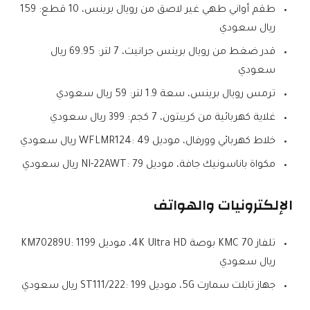
طقم أواني طهي غير لاصق من رويال برينس، 10 قطع: 159
ريال سعودي
قدر ضغط من رويال برينس جرانيت، 7 لتر: 69.95 ريال
سعودي
ترمس رويال برينس، سعة 1.9 لتر: 59 ريال سعودي
غلاية كهربائية من كريبتون، 7 كجم: 399 ريال سعودي
خلاط كهربائي وورفال، موديل WFLMR124: 49 ريال سعودي
مكواة باناسونيك جافة، موديل NI-22AWT: 79 ريال سعودي
الإلكترونيات والهواتف
تلفاز KMC 70 بوصة 4K Ultra HD، موديل KM70289U: 1199
ريال سعودي
جهاز تابلت سمارت 5G، موديل ST111/222: 199 ريال سعودي