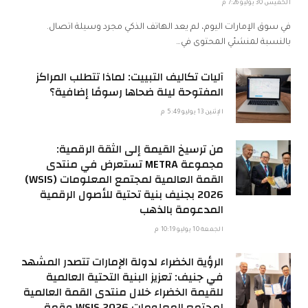
الخميس 30 يوليو 7:26 م
في سوق الإمارات اليوم، لم يعد الهاتف الذكي مجرد وسيلة اتصال.
بالنسبة لمنشئي المحتوى في…
آليات تكاليف التبييت: لماذا تتطلب المراكز
المفتوحة ليلة ضحاها رسومًا إضافية؟
الإثنين 13 يوليو 5:49 م
من ترسيخ القيمة إلى الثقة الرقمية:
مجموعة METRA تستعرض في منتدى
القمة العالمية لمجتمع المعلومات (WSIS)
2026 بجنيف بنية تحتية للأصول الرقمية
المدعومة بالذهب
الجمعة 10 يوليو 10:19 م
الرؤية الخضراء لدولة الإمارات تتصدر المشهد
في جنيف: تعزيز البنية التحتية العالمية
للقيمة الخضراء خلال منتدى القمة العالمية
لمجتمع المعلومات WSIS 2026 وقمة