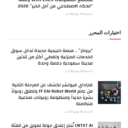
“الذكاء الاصطناعي من أجل الخير” 2026
الجمعة 10 يوليو 2:36 م
اختيارات المحرر
“بروكر” .. منصة خليجية جديدة تدخل سوق
الخدمات المنزلية وتغطي أكثر من ثلاثين
مدينة سعودية دفعة وحدة
الجمعة 26 يونيو 8:42 م
فاراداي فيوتشر تكشف عن المرحلة الثانية
من عالم FF EAI Robot World وتطلق روبوتاً
بشرياً جديداً ومنظومة روبوتات صناعية
متكاملة
الأربعاء 24 يونيو 2:35 م
CNTXT AI تُنجز إغلاق جولة تمويل من الفئة