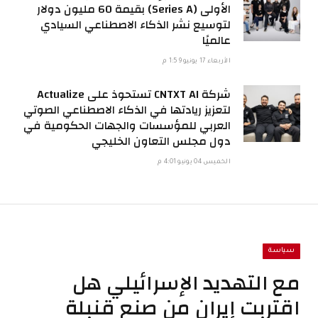
الأولى (Series A) بقيمة 60 مليون دولار
لتوسيع نشر الذكاء الاصطناعي السيادي
عالميًا
الأربعاء 17 يونيو 1:59 م
شركة CNTXT AI تستحوذ على Actualize
لتعزيز ريادتها في الذكاء الاصطناعي الصوتي
العربي للمؤسسات والجهات الحكومية في
دول مجلس التعاون الخليجي
الخميس 04 يونيو 4:01 م
سياسة
مع التهديد الإسرائيلي هل
اقتربت إيران من صنع قنبلة