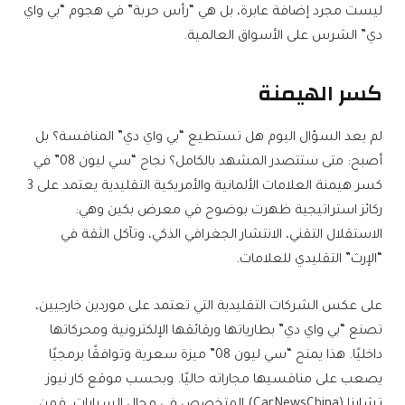
ليست مجرد إضافة عابرة، بل هي “رأس حربة” في هجوم “بي واي
دي” الشرس على الأسواق العالمية.
كسر الهيمنة
لم يعد السؤال اليوم هل تستطيع “بي واي دي” المنافسة؟ بل
أصبح: متى ستتصدر المشهد بالكامل؟ نجاح “سي ليون 08” في
كسر هيمنة العلامات الألمانية والأمريكية التقليدية يعتمد على 3
ركائز استراتيجية ظهرت بوضوح في معرض بكين وهي:
الاستقلال التقني، الانتشار الجغرافي الذكي، وتآكل الثقة في
“الإرث” التقليدي للعلامات.
على عكس الشركات التقليدية التي تعتمد على موردين خارجيين،
تصنع “بي واي دي” بطارياتها ورقائقها الإلكترونية ومحركاتها
داخليًا. هذا يمنح “سي ليون 08” ميزة سعرية وتوافقًا برمجيًا
يصعب على منافسيها مجاراته حاليًا. وبحسب موقع كار نيوز
تشاينا (CarNewsChina) المتخصص في مجال السيارات، فمن