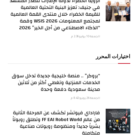
الرؤية الخضراء لدولة الإمارات تتصدر المشهد
في جنيف: تعزيز البنية التحتية العالمية
للقيمة الخضراء خلال منتدى القمة العالمية
لمجتمع المعلومات WSIS 2026 وقمة
“الذكاء الاصطناعي من أجل الخير” 2026
الجمعة 10 يوليو 2:36 م
اختيارات المحرر
“بروكر” .. منصة خليجية جديدة تدخل سوق
الخدمات المنزلية وتغطي أكثر من ثلاثين
مدينة سعودية دفعة وحدة
الجمعة 26 يونيو 8:42 م
فاراداي فيوتشر تكشف عن المرحلة الثانية
من عالم FF EAI Robot World وتطلق روبوتاً
بشرياً جديداً ومنظومة روبوتات صناعية
متكاملة