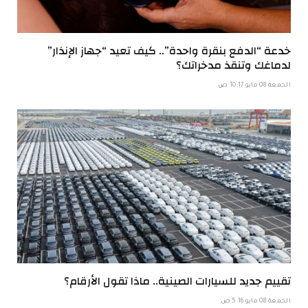
خدعة “الدفع بنقرة واحدة”.. كيف تعيد “جهاز الإنذار”
لدماغك وتنقذ مدخراتك؟
الجمعة 08 مايو 10:17 ص
تقييم جديد للسيارات الصينية.. ماذا تقول الأرقام؟
الجمعة 08 مايو 5:16 ص