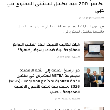
بكاميرا 200 ميجا بكسل لمنشئي المحتوى في
دبي
الخميس 30 يوليو 7:26 م
في سوق الإمارات اليوم، لم يعد الهاتف الذكي مجرد وسيلة اتصال.
بالنسبة لمنشئي المحتوى في…
آليات تكاليف التبييت: لماذا تتطلب المراكز
المفتوحة ليلة ضحاها رسومًا إضافية؟
الإثنين 13 يوليو 5:49 م
من ترسيخ القيمة إلى الثقة الرقمية:
مجموعة METRA تستعرض في منتدى
القمة العالمية لمجتمع المعلومات (WSIS)
2026 بجنيف بنية تحتية للأصول الرقمية
المدعومة بالذهب
الجمعة 10 يوليو 10:19 م