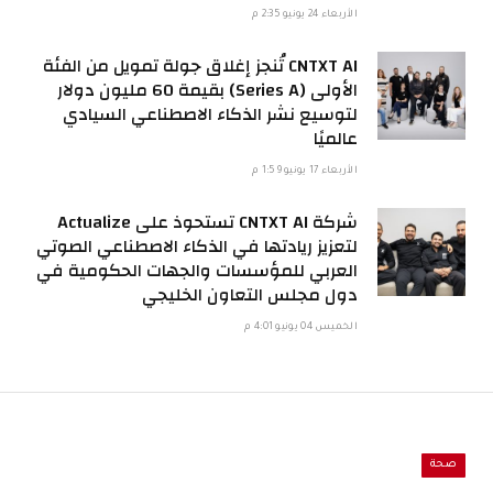
الأربعاء 24 يونيو 2:35 م
CNTXT AI تُنجز إغلاق جولة تمويل من الفئة
الأولى (Series A) بقيمة 60 مليون دولار
لتوسيع نشر الذكاء الاصطناعي السيادي
عالميًا
الأربعاء 17 يونيو 1:59 م
شركة CNTXT AI تستحوذ على Actualize
لتعزيز ريادتها في الذكاء الاصطناعي الصوتي
العربي للمؤسسات والجهات الحكومية في
دول مجلس التعاون الخليجي
الخميس 04 يونيو 4:01 م
صحة