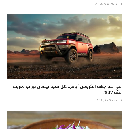
السبت 09 مايو 1:20 ص
في مواجهة الكروس أوفر.. هل تعيد نيسان تيرانو تعريف
فئة SUV؟
الجمعة 08 مايو 8:19 م