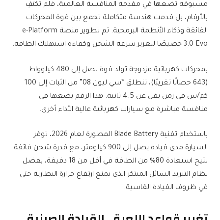
مسبوقة تضعها في مقدمة المنافسة العالمية، فلم تكتفِ
بالأرقام، بل قدمت هندسة متكاملة تجمع بين قوة المحركات
الفائقة وذكاء الأنظمة البرمجية. تم تطوير منصة e-Platform
3.0 Evo خصيصًا لتعزيز سرعة الشحن وكفاءة استهلاك الطاقة.
بمحركات كهربائية مزدوجة تولد قوة تصل إلى 480 كيلوواط
(643 حصانًا تقريبًا)، تنطلق “سي ليون 08” من الثبات إلى 100
كم/س في زمن يقل عن 4.5 ثانية. هذا الرقم يضعها في
منافسة مباشرة مع سيارات كهربائية عالية الأداء أخرى.
باستخدام تقنية Blade Battery المطورة لعام 2026، توفر
السيارة مدى قيادة يصل إلى 900 كيلومتر، مع قدرة شحن فائقة
تتيح استعادة 80% من الطاقة في أقل من 18 دقيقة، بفضل
نظام التبريد السائل المبتكر الذي يمنع ارتفاع حرارة البطارية حتى
في ظروف القيادة القاسية.
تغيير قواعد اللعبة.. القيادة الصينية