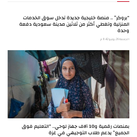
“بروكر” .. منصة خليجية جديدة تدخل سوق الخدمات
المنزلية وتغطي أكثر من ثلاثين مدينة سعودية دفعة
وحدة
الجمعة 26 يونيو 8:42 م
بمنصات رقمية و10 آلاف جهاز لوحي.. “التعليم فوق
الجميع” يدعم طلاب التوجيهي في غزة