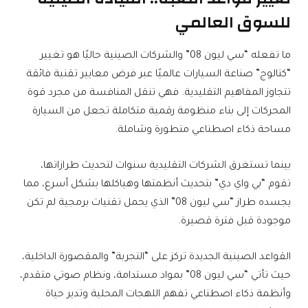
للسوق العالمي
ما تفعله “سي ليون 08” والشركات الصينية حاليًا هو تغيير
“كتالوج” صناعة السيارات عالميًا عبر فرض معايير تقنية فائقة
تتجاوز المفاهيم التقليدية. فهي تنقل المنافسة من مجرد قوة
المحركات إلى بناء منظومة رقمية متكاملة تجعل من السيارة
مساحة ذكاء اصطناعي متطورة وشاملة.
بينما تستغرق الشركات التقليدية سنوات لتحديث طرازاتها،
تقوم “بي واي دي” بتحديث أنظمتها وهياكلها بشكل أسرع، مما
يجسده طراز “سي ليون 08” الذي يحمل تقنيات برمجية لم تكن
موجودة قبل فترة قصيرة.
القواعد الصينية الجديدة تركز على “التجربة” والمقصورة الداخلية،
حيث تأتي “سي ليون 08” بمواد مستدامة، ونظام صوتي متقدم،
وأنظمة ذكاء اصطناعي تفهم اللهجات المحلية وتدير حياة