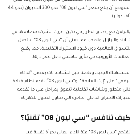
المتوقع أن يبلغ سعر “سي ليون 08” نحو 300 ألف يوان (نحو 44
ألف دولار).
بالتزامن مع إطلاق الطراز في بكين، عززت الشركة مصانعها في
تايلاند والبرازيل والمجر، مما يعني أن “سي ليون 08” ستصل
للأسواق العالمية دون قيود الاستيراد التقليدية، مما يضع
العلامات الأوروبية في مأزق تنافسي داخل عقر دارها.
المستهلك الجديد، وخاصة جيل الشباب، بات يفضل “الذكاء
الرقمي” على “إرث العلامة”. و”سي ليون 08″ تقدم نظام قيادة
ذاتي متطور وشاشات تفاعلية تتفوق بمراحل على ما تقدمه
سيارات الاحتراق الداخلي الفاخرة التي تحاول التحول للكهرباء.
كيف تنافس “سي ليون 08” تقنيًا؟
تقتحم “سي ليون 08” فئة الأداء العالي بجرأة تقنية غير