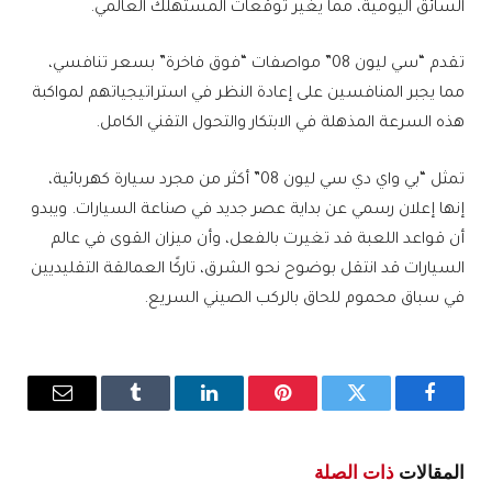
السائق اليومية، مما يغير توقعات المستهلك العالمي.
تقدم “سي ليون 08” مواصفات “فوق فاخرة” بسعر تنافسي،
مما يجبر المنافسين على إعادة النظر في استراتيجياتهم لمواكبة
هذه السرعة المذهلة في الابتكار والتحول التقني الكامل.
تمثل “بي واي دي سي ليون 08” أكثر من مجرد سيارة كهربائية،
إنها إعلان رسمي عن بداية عصر جديد في صناعة السيارات. ويبدو
أن قواعد اللعبة قد تغيرت بالفعل، وأن ميزان القوى في عالم
السيارات قد انتقل بوضوح نحو الشرق، تاركًا العمالقة التقليديين
في سباق محموم للحاق بالركب الصيني السريع.
فيسبوك
تويتر
بينتيريست
لينكدإن
Tumblr
البريد
الإلكترو
المقالات
ذات الصلة