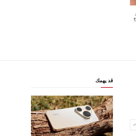
؟
قد يهمك