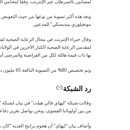
لمصابين بالسرطان عبر الإنترنت، وفقا لمحامي ال
وتعد هذه أكبر تسوية من نوعها من حيث التعويض ل
مونغيلوزي بينديسكي” للمدعين.
وقال خبراء الإنترنت في مجال الرعاية الصحية لش
لمقدمي الرعاية الصحية الكبار الآخرين في الولا
بها ذات قيمة هائلة لكل من القراصنة والمرضى أن
وتم تخصيص 80% من التسوية البالغة 65 مليون دولار للضحايا الذين نشرت صورهم العارية عبر الإنترنت.
رد الشبكة
وقالت شبكة “ليهاي فالي هيلث” في بيان لشبكة 
من بين أولوياتنا القصوى، ونحن نواصل تعزيز دفاع
وأضاف بيان “ليهاي” أن هجوم برامج الفدية “كان 