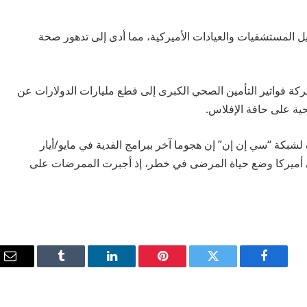
 المستشفيات والعيادات الأميركية، مما أدى إلى تدهور صحة
كة فواتير التأمين الصحي الكبرى إلى قطع مليارات الدولارات عن
ية على حافة الإفلاس.
كة “سي إن إن” إن هجوما آخر ببرامج الفدية في مايو/أيار
أميركا وضع حياة المرضى في خطر، إذ أجبرت الممرضات على
فيسبوك
تويتر
بينتيريست
لينكدإن
Tumblr
الب
الإ