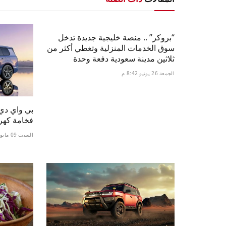
“بروكر” .. منصة خليجية جديدة تدخل
سوق الخدمات المنزلية وتغطي أكثر من
ثلاثين مدينة سعودية دفعة وحدة
الجمعة 26 يونيو 8:42 م
فخامة كهرب
السبت 09 مايو 6:21 ص