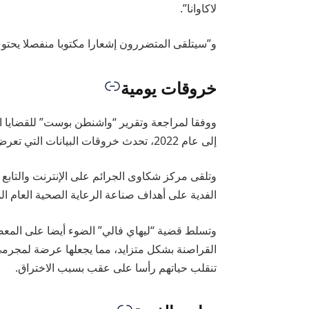
لاكاوانا”.
و”سيتلقى المتضررون إشعارا مكتوبا منفصلا يحتو
خروقات يومية
ووفقا لمراجعة وتقرير “واشنطن بوست” للقضايا الت
إلى عام 2022، تحدث خروقات البيانات التي تعرض المعلومات الصحية لمئات الأميركيين للخطر بصورة شبه يومية.
وتلقى مركز شكاوى الجرائم على الإنترنت والتابع
الفدية على أهداف صناعة الرعاية الصحية العام ا
وتسلط قضية “ليهاي فالي” الضوء أيضا على المعضلا
القراصنة بشكل متزايد، مما يجعلها عرضة لمجرمي ا
تنقلب حياتهم رأسا على عقب بسبب الاختراق.