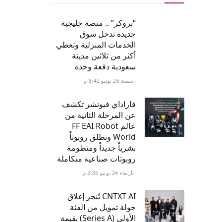
“بروكر” .. منصة خليجية
جديدة تدخل سوق
الخدمات المنزلية وتغطي
أكثر من ثلاثين مدينة
سعودية دفعة وحدة
الجمعة 26 يونيو 8:42 م
فاراداي فيوتشر تكشف
عن المرحلة الثانية من
عالم FF EAI Robot
World وتطلق روبوتاً
بشرياً جديداً ومنظومة
روبوتات صناعية متكاملة
الأربعاء 24 يونيو 2:35 م
CNTXT AI تُنجز إغلاق
جولة تمويل من الفئة
الأولى (Series A) بقيمة