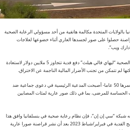
ولاية بنسلفانيا بالولايات المتحدة مكالمة هاتفية من أحد مسؤولي الرعاية الصحية
راصنة حصلوا على صور لجسدها العاري أثناء خضوعها لعلاجات
دارك ويب”.
وحسب “واشنطن بوست”، رفضت شبكة الرعاية الصحية “ليهاي فالي هيلث” دفع فدية تتجاوز 5 ملايين دولار لاستعادة
ا لم تتمكن من تجنب الأضرار المالية الناجمة عن الاختراق.
المرأة -التي لم يُكشف عن اسمها، ولكن عُرفت بعمرها 50 عاما- أصبحت المدعية الرئيسية في دعوى جماعية ضد
مات الحساسة للمرضى، بما في ذلك صور عارية لمئات المصابين
شرته شبكة “سي إن إن”، فإن نظام رعاية صحية في بنسلفانيا وافق هذا
الشهر على دفع 65 مليون دولار لضحايا هجوم برامج الفدية في فبراير/شباط 2023 بعد أن نشر قراصنة صورا عارية