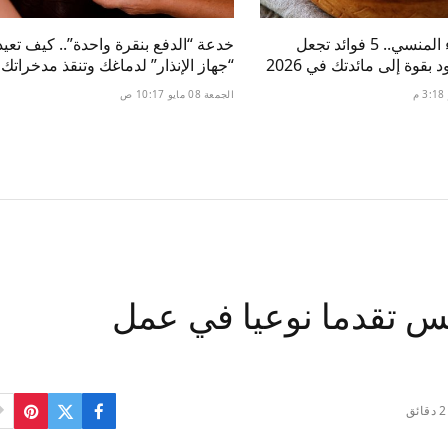
كنز الأمعاء المنسي.. 5 فوائد تجعل
خدعة “الدفع بنقرة واحدة”.. كيف تعيد
 بقوة إلى مائدتك في 2026
“جهاز الإنذار” لدماغك وتنقذ مدخراتك
الجمعة 08 مايو 10:17 ص
كس تقدما نوعيا في عمل
2 دقائق