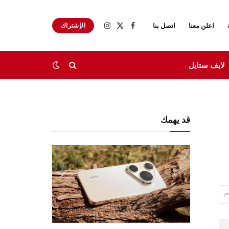
اعلن معنا
اتصل بنا
الإشتراك
X
فيسبوك
الانستغرام
(Twitter)
لايف ستايل
قد يهمك