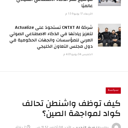
عالميًا
الأربعاء 17 يونيو 1:59 م
شركة CNTXT AI تستحوذ على Actualize
لتعزيز ريادتها في الذكاء الاصطناعي الصوتي
العربي للمؤسسات والجهات الحكومية في
دول مجلس التعاون الخليجي
الخميس 04 يونيو 4:01 م
سياسة
كيف توظف واشنطن تحالف
كواد لمواجهة الصين؟
بواسطة
فريق التحرير
الأحد 06 أكتوبر 11:52 ص
7 دقائق