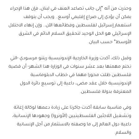
وحذرت من أنه “إلى جانب تصاعد العنف في لبنان، فإن هذا الإجراء
يمكن أن يؤدي إلى صراع إقليمي أوسع.. ويجب أن يتوقف
استعمار إسرائيل لفلسطين وفظائعها الآن.. وإن إنهاء الاحتلال
الإسرائيلي هو الحل الوحيد لتحقيق السلام الدائم في الشرق
الأوسط” حسب البيان.
وقبل ذلك، أكدت وزيرة الخارجية الإندونيسية ريتنو مرسودي -التي
تختم مهمتها بعد عشر سنوات في الوزارة هذا الشهر- أن قضية
فلسطين ظلت محورا مهما في خطاب الدبلوماسية
الإندونيسية خلال عقد مضى، داعية إلى توسيع دائرة الدول
المعترفة بدولة فلسطين.
وفي مناسبة سابقة أكدت جاكرتا على زيادة دعمها لوكالة إغاثة
وتشغيل اللاجئين الفلسطينيين (الأونروا) وجهودها الإنسانية،
داعية دول العالم إلى ما وصفته بالاستثمار من أجل الإنسانية
والسلام.