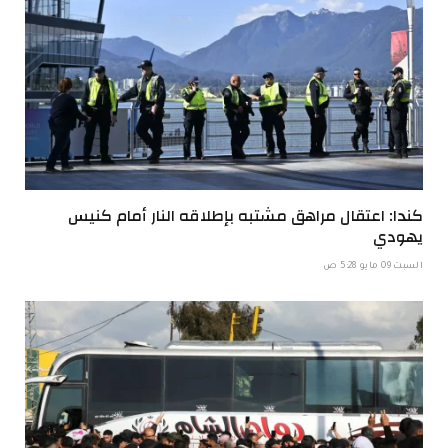
كندا: اعتقال مراهق مشتبه بإطلاقه النار أمام كنيس
يهودي
السبت 09 مايو 5:28 ص