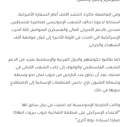
كطولكرم وجنين ونابلس.
وفي العاصمة جاكرتا، احتشد الآلاف أمام السفارة الأميركية،
استجابة لدعوة تحالف الشعب الإندونيسي لمناصرة فلسطين،
منددين بالدعم الأميركي المالي والعسكري المتواصل لآلة الحرب
الإسرائيلية التي امتدت في الآونة الأخيرة إلى لبنان موقعة آلاف
الشهداء والجرحى.
كما طالبوا حكومتهم والدول العربية والإسلامية بمزيد من الدعم
للشعب الفلسطيني والوقوف إلى جانب الشعب اللبناني في
محنته، بعد أن تجاوز عدد النازحين من جنوب لبنان نحو وسطه
وشماله المليون نازح، داعين المنظمات الإنسانية إلى الاضطلاع
بدورها في ذلك.
وكانت الخارجية الإندونيسية قد اعتبرت في بيان سابق لها
“الاعتداء الإسرائيلي على منطقة الضاحية جنوب بيروت انتهاكا
صارخا لسيادة دولة أخرى”.