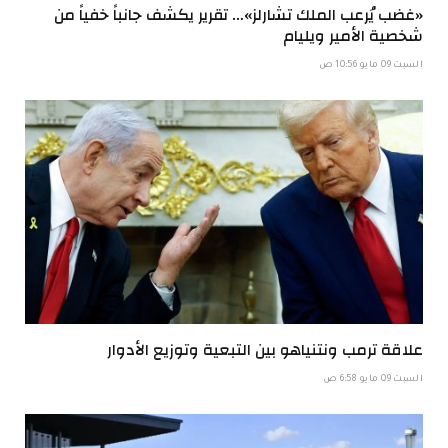
«غضب يُرعب الملك تشارلز»… تقرير يكشف جانباً خفياً من
شخصية الأمير ويليام
السبت 09 مايو 10:56 ص
علاقة ترمب ونتنياهو بين التبعية وتوزيع الأدوار
السبت 09 مايو 6:58 ص