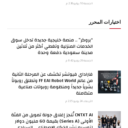
الجمعة 10 يوليو 2:36 م
اختيارات المحرر
“بروكر” .. منصة خليجية جديدة تدخل سوق
الخدمات المنزلية وتغطي أكثر من ثلاثين
مدينة سعودية دفعة وحدة
الجمعة 26 يونيو 8:42 م
فاراداي فيوتشر تكشف عن المرحلة الثانية
من عالم FF EAI Robot World وتطلق روبوتاً
بشرياً جديداً ومنظومة روبوتات صناعية
متكاملة
الأربعاء 24 يونيو 2:35 م
CNTXT AI تُنجز إغلاق جولة تمويل من الفئة
الأولى (Series A) بقيمة 60 مليون دولار
لتوسيع نشر الذكاء الاصطناعي السيادي