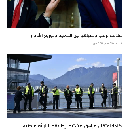
علاقة ترمب ونتنياهو بين التبعية وتوزيع الأدوار
السبت 09 مايو 6:58 ص
كندا: اعتقال مراهق مشتبه بإطلاقه النار أمام كنيس