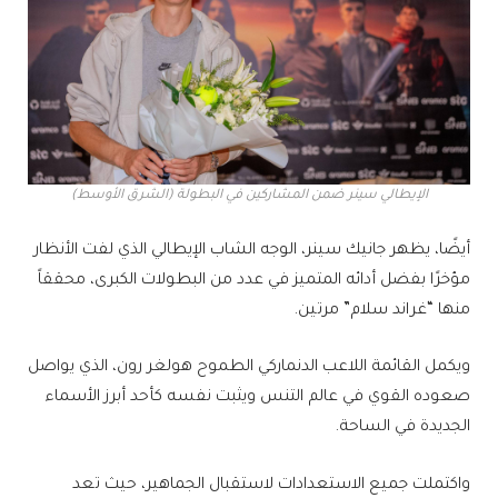
الإيطالي سينر ضمن المشاركين في البطولة (الشرق الأوسط)
أيضًا، يظهر جانيك سينر، الوجه الشاب الإيطالي الذي لفت الأنظار
مؤخرًا بفضل أدائه المتميز في عدد من البطولات الكبرى، محققاً
منها “غراند سلام” مرتين.
ويكمل القائمة اللاعب الدنماركي الطموح هولغر رون، الذي يواصل
صعوده القوي في عالم التنس ويثبت نفسه كأحد أبرز الأسماء
الجديدة في الساحة.
واكتملت جميع الاستعدادات لاستقبال الجماهير، حيث تعد