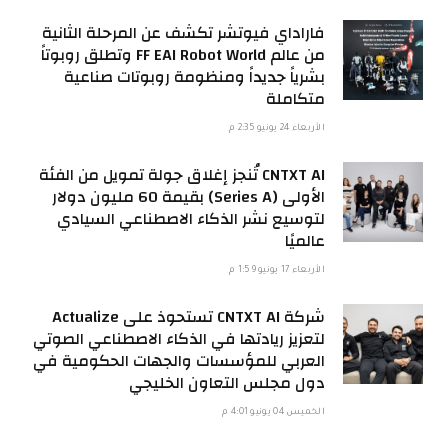
فاراداي فيوتشر تكشف عن المرحلة الثانية
من عالم FF EAI Robot World وتطلق روبوتاً
بشرياً جديداً ومنظومة روبوتات صناعية
متكاملة
الأربعاء 24 يونيو 2:35 م
CNTXT AI تُنجز إغلاق جولة تمويل من الفئة
الأولى (Series A) بقيمة 60 مليون دولار
لتوسيع نشر الذكاء الاصطناعي السيادي
عالميًا
الأربعاء 17 يونيو 1:59 م
شركة CNTXT AI تستحوذ على Actualize
لتعزيز ريادتها في الذكاء الاصطناعي الصوتي
العربي للمؤسسات والجهات الحكومية في
دول مجلس التعاون الخليجي
الخميس 04 يونيو 4:01 م