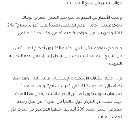
جوائز التنس في تاريخ البطولات.
وتتجه الأنظار في البطولة، نحو نجم التنس الصربي نوفاك
ديوكوفيتش، حامل الرقم القياسي بعدد ألقاب “غراند سلام” بـ24
لقبًا، والذي يسعى لمواصلة هيمنته في هذا الحدث العالمي.
ويطمح ديوكوفيتش، الذي يعتبره الكثيرون أعظم لاعب تنس
في التاريخ، لإضافة لقب جديد إلى سجل إنجازاته في هذه البطولة
الفريدة.
وإلى جانبه، يشارك الأسطورة الإسبانية رافاييل نادال، وهو الذي
أضاف إلى رصيده 22 لقباً في “غراند سلام”، ويعد منافساً لا
يستهان به وسيكون أحد أبرز الوجوه المنتظرة في هذا الحدث،
حيث صنف في المركز الأول عالمياً في الفردي من قبل رابطة
محترفي التنس لمدة 209 أسابيع، منهياً الموسم في المركز الأول
لخمس مرات.