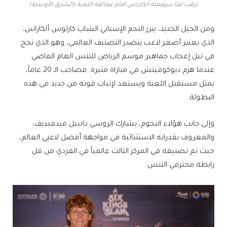
ترقب لما سيفعله ألكاراس امام عمالقة اللعبة (الشرق الأوسط)
ومن الجيل الجديد، يبرز النجم الإسباني الشاب كارلوس ألكاراس،
الذي يعتبر أصغر لاعب يتصدر التصنيف العالمي، وهو الذي نجح
في نيل إعجاب جماهير موسم الرياض للتنس العام الماضي
عندما هزم ديوكوفيتش في مباراة مثيرة. فصاحب الـ 20 عاماً،
يمثل مستقبل اللعبة ويستعد لإثبات قوته من جديد في هذه
البطولة.
وإلى جانب هؤلاء النجوم، يشارك الروسي دانييل ميدفيديف،
والمعروف بقدراته الاستثنائية في مواجهة أفضل لاعبي العالم،
حيث تم تصنيفه في المركز الثالث عالمياً في الفردي من قل
رابطة محترفي التنس.