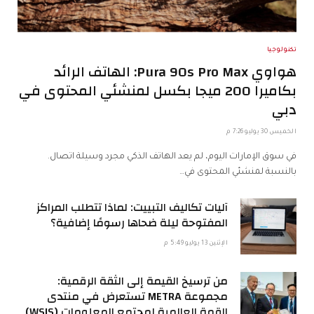
تكنولوجيا
هواوي Pura 90s Pro Max: الهاتف الرائد
بكاميرا 200 ميجا بكسل لمنشئي المحتوى في
دبي
الخميس 30 يوليو 7:26 م
في سوق الإمارات اليوم، لم يعد الهاتف الذكي مجرد وسيلة اتصال.
بالنسبة لمنشئي المحتوى في…
آليات تكاليف التبييت: لماذا تتطلب المراكز
المفتوحة ليلة ضحاها رسومًا إضافية؟
الإثنين 13 يوليو 5:49 م
من ترسيخ القيمة إلى الثقة الرقمية:
مجموعة METRA تستعرض في منتدى
القمة العالمية لمجتمع المعلومات (WSIS)