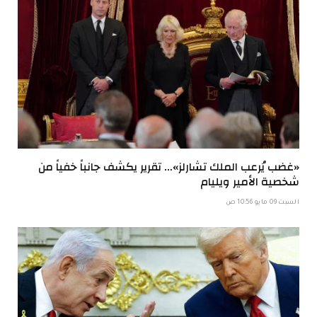
«غضب يُرعب الملك تشارلز»… تقرير يكشف جانباً خفياً من
شخصية الأمير ويليام
السبت 09 مايو 10:56 ص