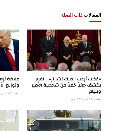
المقالات
ذات الصلة
«غضب يُرعب الملك تشارلز»… تقرير
علاقة ترمب
يكشف جانباً خفياً من شخصية الأمير
وتوزيع الأد
ويليام
السبت 09 مايو 6:58 ص
السبت 09 مايو 10:56 ص