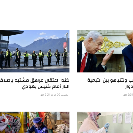
الإ
 ونتنياهو بين التبعية
كندا: اعتقال مراهق مشتبه بإطلاق
وار
النار أمام كنيس يهودي
السبت 09 مايو 5:28 ص