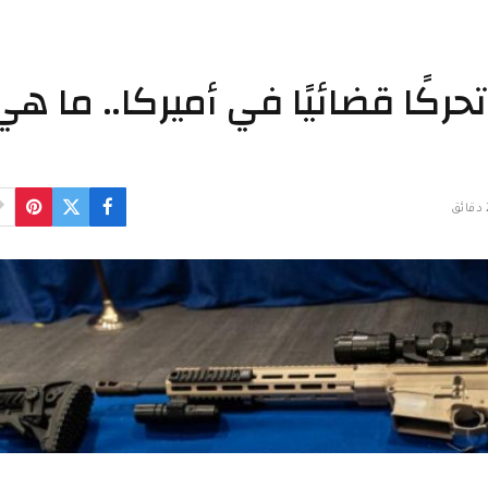
كًا قضائيًا في أميركا.. ما هي
ق