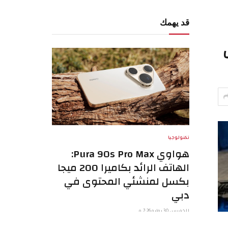
قد يهمك
تكنولوجيا
هواوي Pura 90s Pro Max:
الهاتف الرائد بكاميرا 200 ميجا
بكسل لمنشئي المحتوى في
دبي
الخميس 30 يوليو 7:26 م