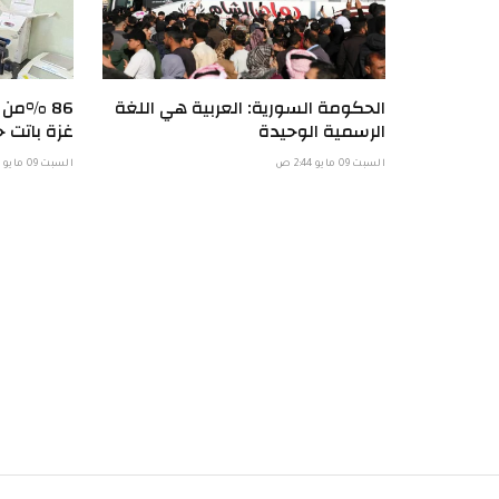
الحكومة السورية: العربية هي اللغة
86 %من
الرسمية الوحيدة
غزة باتت خ
السبت 09 مايو 2:44 ص
السبت 09 مايو 1:57 ص