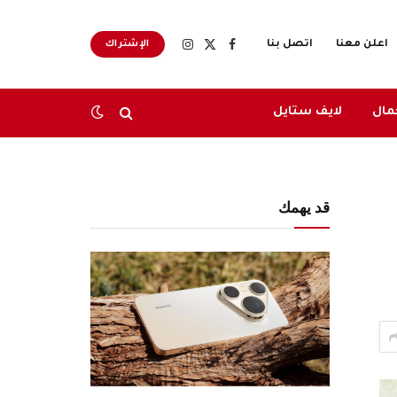
اعلن معنا
اتصل بنا
الإشتراك
X
فيسبوك
الانستغرام
(Twitter)
مال
لايف ستايل
قد يهمك