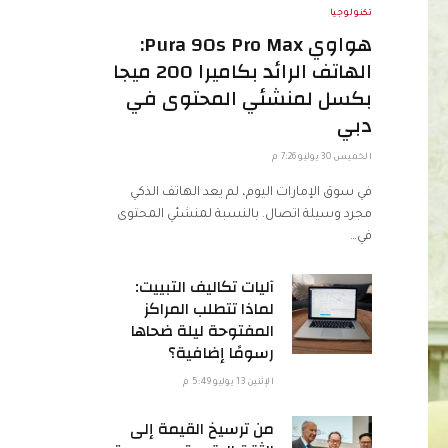
تكنولوجيا
هواوي Pura 90s Pro Max:
الهاتف الرائد بكاميرا 200 ميجا
بكسل لمنشئي المحتوى في
دبي
الخميس 30 يوليو 7:26 م
في سوق الإمارات اليوم، لم يعد الهاتف الذكي
مجرد وسيلة اتصال. بالنسبة لمنشئي المحتوى
في…
آليات تكاليف التبييت:
لماذا تتطلب المراكز
المفتوحة ليلة ضحاها
رسومًا إضافية؟
الإثنين 13 يوليو 5:49 م
من ترسيخ القيمة إلى