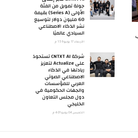
جولة تمويل من الفئة
الأولى (Series A) بقيمة
60 مليون دولار لتوسيع
نشر الذكاء الاصطناعي
السيادي عالميًا
ب
الأربعاء 17 يونيو 1:59 م
شركة CNTXT AI تستحوذ
على Actualize لتعزيز
ريادتها في الذكاء
الاصطناعي الصوتي
العربي للمؤسسات
والجهات الحكومية في
دول مجلس التعاون
الخليجي
الخميس 04 يونيو 4:01 م