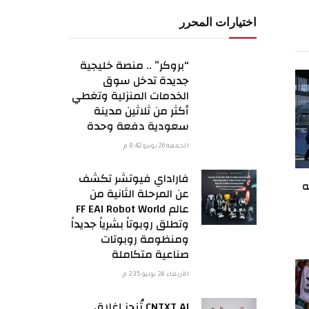
لكتروني
اختيارات المحرر
“بروكر” .. منصة خليجية
جديدة تدخل سوق
الخدمات المنزلية وتغطي
أكثر من ثلاثين مدينة
سعودية دفعة وحدة
الجمعة 26 يونيو 8:42 م
فاراداي فيوتشر تكشف
ه
عن المرحلة الثانية من
عالم FF EAI Robot World
وتطلق روبوتاً بشرياً جديداً
ومنظومة روبوتات
صناعية متكاملة
الأربعاء 24 يونيو 2:35 م
CNTXT AI تُنجز إغلاق