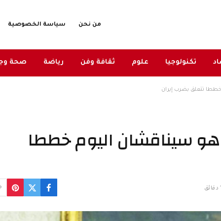
من نحن
سياسة الخصوصية
د
تكنولوجيا
علوم
ثقافة وفن
رياضة
صحة وج
خططا تتعلق بضرب إيران
اهو سيناقشان اليوم خططا
ئق