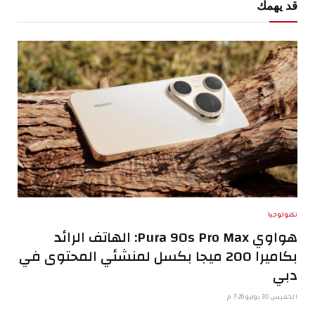
قد يهمك
تكنولوجيا
هواوي Pura 90s Pro Max: الهاتف الرائد
بكاميرا 200 ميجا بكسل لمنشئي المحتوى في
دبي
الخميس 30 يوليو 7:26 م