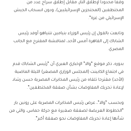
وقفا محدودا لإطلاق النار، مقابل إطلاق سراح عدد من
المختطفين (المحتجزين الإسرائيليين)، ودون انسحاب الجيش
الإسرائيلي من غزة”.
وتابعت بالقول إن رئيس الوزراء بنيامين نتنياهو أوفد رئيس
الشاباك إلى القاهرة أمس الأحد، لمناقشة المقترح مع الجانب
المصري.
بدوره، ذكر موقع “والا” الإخباري العبري أن “رئيس الشاباك قدم
في اجتماع الكابينت (المجلس الوزاري المصغر) الليلة الماضية
(الأحد) مقترحا تلقاه من رئيس المخابرات المصرية حسن رشاد
لإعادة تحريك المفاوضات بشأن صفقة المختطفين”.
وبحسب “والا”، عرض رئيس المخابرات المصرية على رونين بار
“الخطوط العريضة لصفقة صغيرة مع حركة حماس، والتي من
شأنها إعادة تحريك المفاوضات نحو صفقة أكبر”.