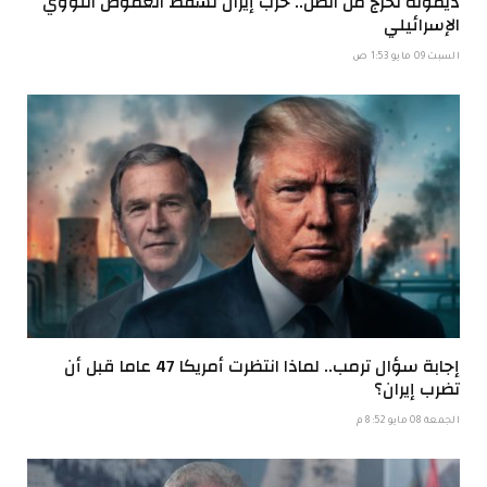
ديمونة تخرج من الظل.. حرب إيران تسقط الغموض النووي
الإسرائيلي
السبت 09 مايو 1:53 ص
إجابة سؤال ترمب.. لماذا انتظرت أمريكا 47 عاما قبل أن
تضرب إيران؟
الجمعة 08 مايو 8:52 م