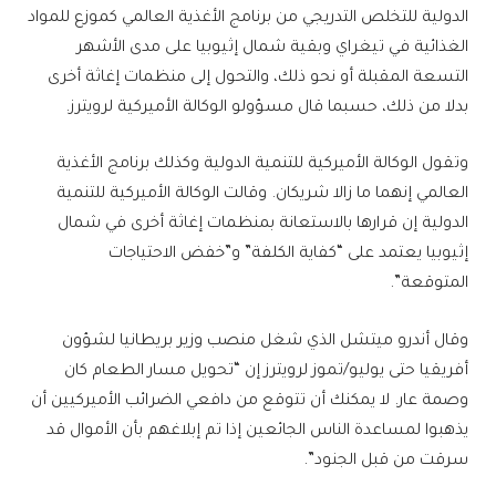
الدولية للتخلص التدريجي من برنامج الأغذية العالمي كموزع للمواد
الغذائية في تيغراي وبقية شمال إثيوبيا على مدى الأشهر
التسعة المقبلة أو نحو ذلك، والتحول إلى منظمات إغاثة أخرى
بدلا من ذلك، حسبما قال مسؤولو الوكالة الأميركية لرويترز.
وتقول الوكالة الأميركية للتنمية الدولية وكذلك برنامج الأغذية
العالمي إنهما ما زالا شريكان. وقالت الوكالة الأميركية للتنمية
الدولية إن قرارها بالاستعانة بمنظمات إغاثة أخرى في شمال
إثيوبيا يعتمد على “كفاية الكلفة” و”خفض الاحتياجات
المتوقعة”.
وقال أندرو ميتشل الذي شغل منصب وزير بريطانيا لشؤون
أفريقيا حتى يوليو/تموز لرويترز إن “تحويل مسار الطعام كان
وصمة عار. لا يمكنك أن تتوقع من دافعي الضرائب الأميركيين أن
يذهبوا لمساعدة الناس الجائعين إذا تم إبلاغهم بأن الأموال قد
سرقت من قبل الجنود”.