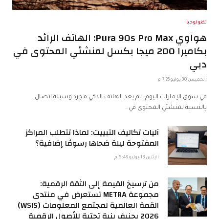
تكنولوجيا
هواوي Pura 90s Pro Max: الهاتف الرائد
بكاميرا 200 ميجا بكسل لمنشئي المحتوى في
دبي
الخميس 30 يوليو 7:26 م
في سوق الإمارات اليوم، لم يعد الهاتف الذكي مجرد وسيلة اتصال.
بالنسبة لمنشئي المحتوى في…
آليات تكاليف التبييت: لماذا تتطلب المراكز
المفتوحة ليلة ضحاها رسومًا إضافية؟
الإثنين 13 يوليو 5:49 م
من ترسيخ القيمة إلى الثقة الرقمية:
مجموعة METRA تستعرض في منتدى
القمة العالمية لمجتمع المعلومات (WSIS)
2026 بجنيف بنية تحتية للأصول الرقمية