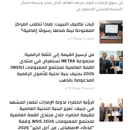
في سوق الإمارات اليوم، لم يعد الهاتف الذكي مجرد وسيلة اتصال.
بالنسبة لمنشئي المحتوى في…
آليات تكاليف التبييت: لماذا تتطلب المراكز
المفتوحة ليلة ضحاها رسومًا إضافية؟
الإثنين 13 يوليو 5:49 م
من ترسيخ القيمة إلى الثقة الرقمية:
مجموعة METRA تستعرض في منتدى
القمة العالمية لمجتمع المعلومات (WSIS)
2026 بجنيف بنية تحتية للأصول الرقمية
المدعومة بالذهب
الجمعة 10 يوليو 10:19 م
الرؤية الخضراء لدولة الإمارات تتصدر المشهد
في جنيف: تعزيز البنية التحتية العالمية
للقيمة الخضراء خلال منتدى القمة العالمية
لمجتمع المعلومات WSIS 2026 وقمة
“الذكاء الاصطناعي من أجل الخير” 2026