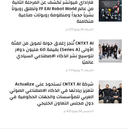
فاراداي فيوتشر تكشف عن المرحلة الثانية
من عالم FF EAI Robot World وتطلق روبوتاً
بشرياً جديداً ومنظومة روبوتات صناعية
متكاملة
الأربعاء 24 يونيو 2:35 م
CNTXT AI تُنجز إغلاق جولة تمويل من الفئة
الأولى (Series A) بقيمة 60 مليون دولار
لتوسيع نشر الذكاء الاصطناعي السيادي
عالميًا
الأربعاء 17 يونيو 1:59 م
شركة CNTXT AI تستحوذ على Actualize
لتعزيز ريادتها في الذكاء الاصطناعي الصوتي
العربي للمؤسسات والجهات الحكومية في
دول مجلس التعاون الخليجي
الخميس 04 يونيو 4:01 م