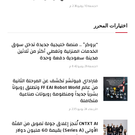
الجمعة 10 يوليو 2:36 م
اختيارات المحرر
“بروكر” .. منصة خليجية جديدة تدخل سوق
الخدمات المنزلية وتغطي أكثر من ثلاثين
مدينة سعودية دفعة وحدة
الجمعة 26 يونيو 8:42 م
فاراداي فيوتشر تكشف عن المرحلة الثانية
من عالم FF EAI Robot World وتطلق روبوتاً
بشرياً جديداً ومنظومة روبوتات صناعية
متكاملة
الأربعاء 24 يونيو 2:35 م
CNTXT AI تُنجز إغلاق جولة تمويل من الفئة
الأولى (Series A) بقيمة 60 مليون دولار