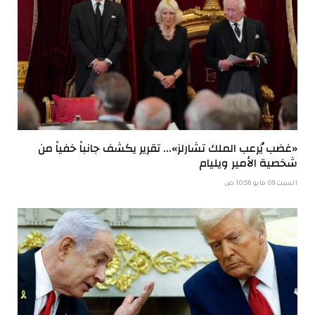
«غضب يُرعب الملك تشارلز»… تقرير يكشف جانباً خفياً من
شخصية الأمير ويليام
السبت 09 مايو 10:56 ص