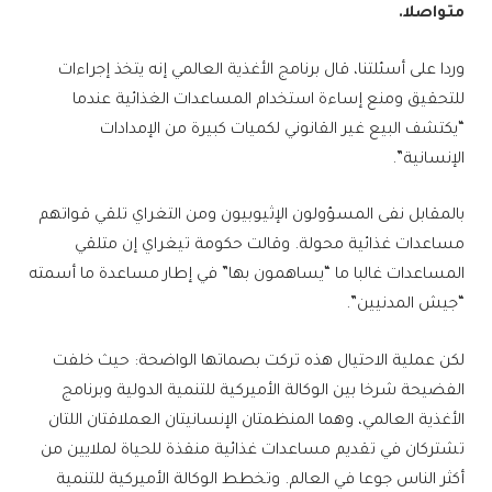
متواصلا.
وردا على أسئلتنا، قال برنامج الأغذية العالمي إنه يتخذ إجراءات
للتحقيق ومنع إساءة استخدام المساعدات الغذائية عندما
“يكتشف البيع غير القانوني لكميات كبيرة من الإمدادات
الإنسانية”.
بالمقابل نفى المسؤولون الإثيوبيون ومن التغراي تلقي قواتهم
مساعدات غذائية محولة. وقالت حكومة تيغراي إن متلقي
المساعدات غالبا ما “يساهمون بها” في إطار مساعدة ما أسمته
“جيش المدنيين”.
لكن عملية الاحتيال هذه تركت بصماتها الواضحة: حيث خلفت
الفضيحة شرخا بين الوكالة الأميركية للتنمية الدولية وبرنامج
الأغذية العالمي، وهما المنظمتان الإنسانيتان العملاقتان اللتان
تشتركان في تقديم مساعدات غذائية منقذة للحياة لملايين من
أكثر الناس جوعا في العالم. وتخطط الوكالة الأميركية للتنمية