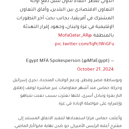
الدولي بقطر. اللقاء تناول سبل دفع أوجه
التعاون الاقتصادي بين البلدين، وآفاق التعاون
المشترك في أفريقيا، بجانب بحث آخر التطورات
الإقليمية في غزة ولبنان، وجهود إقرار التهدئة
بالمنطقة.
@MofaQatar_AR
pic.twitter.com/fqPcIWiGFu
— Egypt MFA Spokesperson (@MfaEgypt)
October 21, 2024
وبوساطة مصر وقطر، ودعم الولايات المتحدة، تجري إسرائيل
وحركة حماس منذ أشهر مفاوضات غير مباشرة لوقف إطلاق
النار بغزة وتبادل أسرى، لكنها تعثرت بسبب تعنت نتنياهو
وإصراره على مواصلة الإبادة في غزة.
وأعلنت حماس مرارا استعدادها لتنفيذ الاتفاق المستند إلى
مقترح أعلنه الرئيس الأميركي جو بايدن نهاية مايو/أيار الماضي،