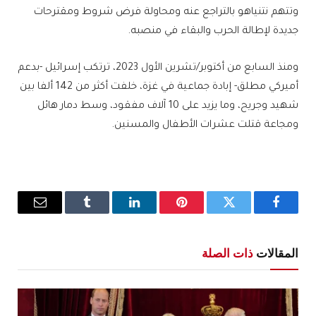
وتتهم نتنياهو بالتراجع عنه ومحاولة فرض شروط ومقترحات
جديدة لإطالة الحرب والبقاء في منصبه.
ومنذ السابع من أكتوبر/تشرين الأول 2023، ترتكب إسرائيل -بدعم
أميركي مطلق- إبادة جماعية في غزة، خلفت أكثر من 142 ألفا بين
شهيد وجريح، وما يزيد على 10 آلاف مفقود، وسط دمار هائل
ومجاعة قتلت عشرات الأطفال والمسنين.
فيسبوك
تويتر
بينتيريست
لينكدإن
Tumblr
البريد
الإلكترو
المقالات
ذات الصلة