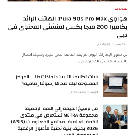
تكنولوجيا
هواوي Pura 90s Pro Max: الهاتف الرائد
بكاميرا 200 ميجا بكسل لمنشئي المحتوى في
دبي
الخميس 30 يوليو 7:26 م
في سوق الإمارات اليوم، لم يعد الهاتف الذكي مجرد وسيلة اتصال.
بالنسبة لمنشئي المحتوى في…
آليات تكاليف التبييت: لماذا تتطلب المراكز
المفتوحة ليلة ضحاها رسومًا إضافية؟
الإثنين 13 يوليو 5:49 م
من ترسيخ القيمة إلى الثقة الرقمية:
مجموعة METRA تستعرض في منتدى
القمة العالمية لمجتمع المعلومات (WSIS)
2026 بجنيف بنية تحتية للأصول الرقمية
المدعومة بالذهب