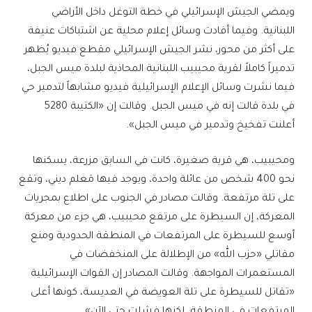
ويمضي الجيش الإسرائيلي في خطة التوغل داخل الأراضي
اللبنانية. وفيما أفادت وسائل إعلام محلية عن اشتباكات عنيفة
على أكثر من محور، نشر الجيش الإسرائيلي مقطع فيديو يُظهر
تدميراً كاملاً لقرية محيبيب اللبنانية المحاذية لبلدة ميس الجبل،
فيما نشرت وسائل الإعلام الإسرائيلية فيديو مشابهاً لتدمير حي
في بلدة قالت إنه في ميس الجبل. وقالت إن «الكتيبة 5280
أعلنت تفخيخ وتدمير في ميس الجبل».
ومحيبيب، هي قرية صغيرة، كانت في السابق مزرعة، يسكنها
نحو 400 شخص من عائلة واحدة، ويوجد فيها مَعلم ديني، وتقع
على تلة مرتفعة. وقالت مصادر في الجنوب على اطلاع بمجريات
المعركة، إن السيطرة على مرتفع محيبيب، هي جزء من معركة
أوسع للسيطرة على المرتفعات في المنطقة الحدودية ومنع
مقاتلي «حزب الله» من الإطلالة على المنخفضات في
المستعمرات المواجهة. وقالت المصادر إن القوات الإسرائيلية
«تقاتل للسيطرة على تلة العويضة في العديسة، كونها أعلى