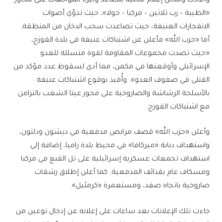
وأفادت وسائل إعلام محلية بتصاعد وتيرة المواجهات على محاور
«الطيبة – رب ثلاثين – مركبا – حولا»، حيث تدوّي أصوات
الانفجارات العنيفة، حيث تصاعدت سحب الدخان من المنطقة.
أما «حزب الله» فأعلن عن اشتباكات عنيفة في بلدة القوزح،
«حيث تصدت مجموعات المقاومة لقوة متسللة للعدو
الإسرائيلي وأوقعتها في مكمن، مما أدى لسقوط عدد مؤكد من
القتلى في صفوف العدو». وأُفيد بوقوع اشتباكات عنيفة
بالأسلحة الرشاشة والصاروخية على محور عيتا الشعب بالتزامن
مع اشتباكات القوزح.
وأعلن «حزب الله» قصف مرابض مدفعية في ديشون ودلتون،
واستهداف دبابة «ميركافا» في محيط بلدة راميا، إضافة إلى
استهداف تجمعات عسكرية إسرائيلية على تل القبع في مركبا
ومسكاف عام بقذائف المدفعية. كما أعلن إطلاق رشقات
صاروخية باتجاه صفد، ومستعمرة «كرمئيل».
جاءت تلك الإعلانات بعد ساعات على إعلانه عن إدخال نوعين من