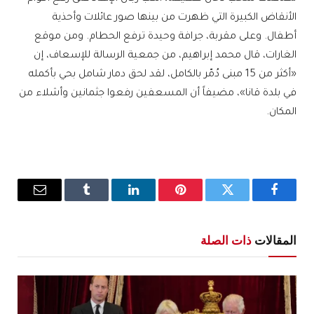
الأنقاض الكبيرة التي ظهرت من بينها صور عائلات وأحذية
أطفال. وعلى مقربة، جرافة وحيدة ترفع الحطام. ومن موقع
الغارات، قال محمد إبراهيم، من جمعية الرسالة للإسعاف، إن
«أكثر من 15 مبنى دُمّر بالكامل، لقد لحق دمار شامل بحي بأكمله
في بلدة قانا»، مضيفاً أن المسعفين رفعوا جثمانين وأشلاء من
المكان.
فيسبوك
تويتر
بينتيريست
لينكدإن
Tumblr
البريد
الإلكترو
المقالات
ذات الصلة