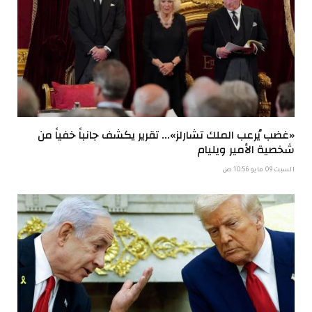
«غضب يُرعب الملك تشارلز»… تقرير يكشف جانباً خفياً من
شخصية الأمير ويليام
السبت 09 مايو 10:56 ص