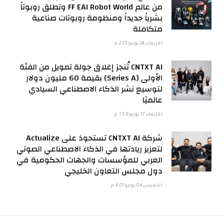
من عالم FF EAI Robot World وتطلق روبوتاً
بشرياً جديداً ومنظومة روبوتات صناعية
متكاملة
الأربعاء 24 يونيو 2:35 م
CNTXT AI تُنجز إغلاق جولة تمويل من الفئة
الأولى (Series A) بقيمة 60 مليون دولار
لتوسيع نشر الذكاء الاصطناعي السيادي
عالميًا
الأربعاء 17 يونيو 1:59 م
شركة CNTXT AI تستحوذ على Actualize
لتعزيز ريادتها في الذكاء الاصطناعي الصوتي
العربي للمؤسسات والجهات الحكومية في
دول مجلس التعاون الخليجي
الخميس 04 يونيو 4:01 م