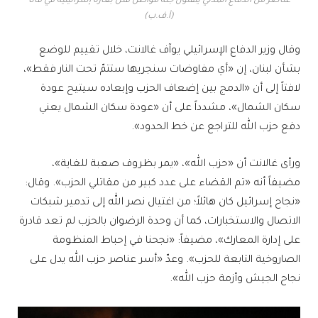
عناصر من الدفاع المدني ينقلون جثة مواطن قُتل بغارة إسرائيلية في قانا
(أ.ف.ب)
وقال وزير الدفاع الإسرائيلي يوآف غالانت، خلال تقييم للوضع
بشأن لبنان، إن «أي مفاوضات سنجريها ستتمّ تحت النار فقط»،
لافتاً إلى أن «الدمج بين إضعاف الحزب وإبعاده سيتيح عودة
سكان الشمال»، مشدداً على أن «عودة سكان الشمال يعني
دفع حزب الله للتراجع عن خط الحدود».
ورأى غالانت أن «حزب الله»، «يمر بظروف صعبة للغاية»،
مضيفاً أنه «تم القضاء على عدد كبير من مقاتلي الحزب». وقال:
«نجاح إسرائيل كان هائلاً؛ من اغتيال نصر الله إلى تدمير شبكات
الاتصال والاستخبارات، كما أن وحدة الرضوان بالحزب لم تعد قادرة
على إدارة المعارك»، مضيفاً: «نجحنا في إحباط المنظومة
الصاروخية التابعة للحزب». وعدّ «أسر عناصر حزب الله يدل على
نجاح الجيش وأزمة حزب الله».