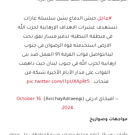
المرتفعات في المنطقة، لكنها فشلت حتى الآن».
#عاجل
جيش الدفاع يشن سلسلة غارات
تستهدف عشرات الاهداف الإرهابية لحزب الله
في منطقة النبطية؛ تدمير مسار نفق تحت
الارض استخدمته قوة الرضوان في جنوب
لبنانتواصل قوات الفرقة 91 العمل ضد بنى
ارهابية لحزب الله في جنوب لبنان حيث داهمت
القوات على مدار الأيام الأخيرة شبكة من
فتحات…
pic.twitter.com/I1pUXApRt5
— افيخاي ادرعي (@AvichayAdraee)
October 16,
2024
مواجهات وصواريخ