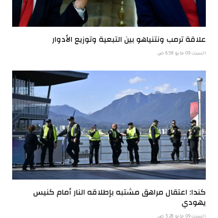
علاقة ترمب ونتنياهو بين التبعية وتوزيع الأدوار
السبت 09 مايو 6:58 ص
كندا: اعتقال مراهق مشتبه بإطلاقه النار أمام كنيس
يهودي
السبت 09 مايو 5:28 ص