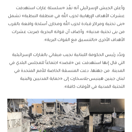
وأعلن الجيش الإسرائيلي أنه نفّذ «سلسلة غارات استهدفت
عشرات الأهداف الإرهابية لحزب الله في منطقة النبطية» تشمل
«بنى تحتية ومراكز قيادة لحزب الله ومخازن أسلحة واقعة بالقرب
من بنى تحتية مدنية». وأضاف أن قواته البحرية ضربت عشرات
الأهداف الأخرى «بالتنسيق مع القوات البرية».
وندّد رئيس الحكومة اللبنانية نجيب ميقاتي بالغارات الإسرائيلية
التي قال إنها استهدفت عن «قصد» اجتماعاً للمجلس البلدي في
المدينة. من جهتها، دعت المنسقة الخاصة للأمم المتحدة في
لبنان جينين هينيس-بلاسخارت إلى «حماية المدنيين والبنية
التحتية المدنية في الأوقات كافة».