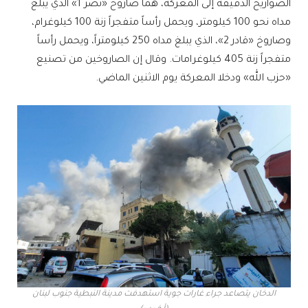
الصواريخ الدقيقة إلى المعركة، هما صاروخ «نصر 1» الذي يبلغ
مداه نحو 100 كيلومتر، ويحمل رأساً متفجراً زنة 100 كيلوغرام،
وصاروخ «قادر 2»، الذي يبلغ مداه 250 كيلومتراً، ويحمل رأساً
متفجراً زنة 405 كيلوغرامات. وقال إن الصاروخين من تصنيع
«حزب الله» ودخلا المعركة يوم الاثنين الماضي.
الدخان يتصاعد جراء غارات جوية استهدفت مدينة النبطية جنوب لبنان