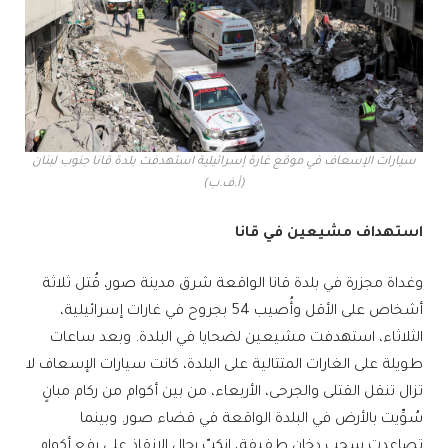
سيارات الإسعاف في موقع غارة إسرائيلية استهدفت بلدة قانا جنوب لبنان
(أ.ف.ب)
استهداف مشيعين في قانا
وغداة مجزرة في بلدة قانا الواقعة شرق مدينة صور، قُتل ثلاثة
أشخاص على الأقل وأُصيب 54 بجروح في غارات إسرائيلية،
الثلاثاء، استهدفت مشيعين لضحايا في البلدة. وبعد ساعات
طويلة على الغارات المتتالية على البلدة، كانت سيارات الإسعاف لا
تزال تنقل القتلى والجرحى، الأربعاء، من بين أكوام من ركام مبانٍ
سُوِّيت بالأرض في البلدة الواقعة في قضاء صور. وبينما
تصاعدت سحب دخان طفيفة، انكبّ رجال الإنقاذ على رفع أكوام