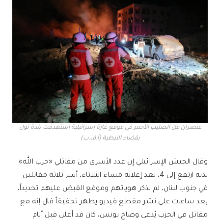
عنصران من الصليب الأحمر في موقع غارة إسرائيلية استهدفت بلدة تول
بقضاء النبطية (أ.ف.ب)
وقال الجيش الإسرائيلي إن عدد الأسرى من مقاتلي «حزب الله»
لديه ارتفع إلى 4، بعد إعلانه مساء الثلاثاء، أسر ثلاثة مقاتلين
في جنوب لبنان، لم يذكر هوياتهم وموقع القبض عليهم تحديداً،
بعد ساعات على نشر مقطع فيديو يظهر تحقيقاً قال إنه مع
مقاتل في الحزب يُدعى وضاح يونس، كان قد أعلن قبل أيام