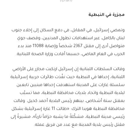
(أ.ف.ب)
مجزرة في النبطية
وتمضي إسرائيل، في المقابل، في دفع السكان إلى إخلاء جنوب
لبنان بالكامل، عبر استهدافات تطول المدنيين، وقصف جوي
متواصل أدى إلى مقتل 2367 شخصاً وإصابة 11088 منذ بدء
الحرب في العام الماضي، حسبما أفادت وزارة الصحة اللبنانية.
وقالت السلطات اللبنانية إن إسرائيل ارتكبت مجازر على الأراضي
اللبنانية، إحداها في النبطية حيث نفّذت طائرات حربية إسرائيلية
سلسلة غارات على المدينة استهدفت إحداها مبنيين تابعين
لبلدية النبطية واتحاد بلديات محافظة النبطية، مما تسبّب
بمقتل ستة أشخاص، بينهم رئيس البلدية أحمد كحيل. وقالت
محافظة النبطية هويدا الترك: «طالت 11 غارة إسرائيلية بشكل
رئيسي مدينة النبطية، مشكّلةً ما يشبه حزاماً نارياً»، مشيرةً إلى
مقتل رئيس بلدية المدينة مع عدد من فريق عمله.