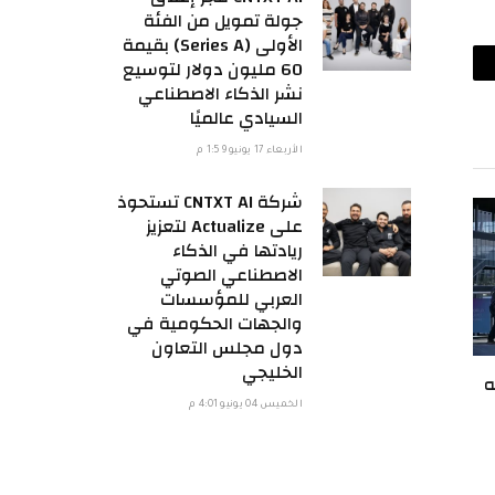
جولة تمويل من الفئة
الأولى (Series A) بقيمة
60 مليون دولار لتوسيع
ريد
نشر الذكاء الاصطناعي
السيادي عالميًا
لكتروني
الأربعاء 17 يونيو 1:59 م
شركة CNTXT AI تستحوذ
على Actualize لتعزيز
ريادتها في الذكاء
الاصطناعي الصوتي
العربي للمؤسسات
والجهات الحكومية في
دول مجلس التعاون
الخليجي
ه
الخميس 04 يونيو 4:01 م