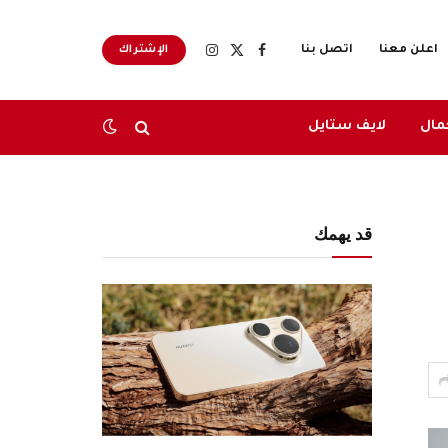
اعلن معنا
اتصل بنا
الإشتراك
X
فيسبوك
الانستغرام
(Twitter)
مال
لايف ستايل
قد يهمك