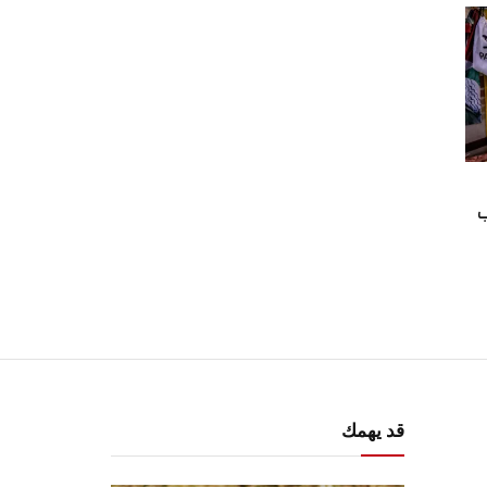
ب
قد يهمك