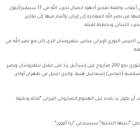
وقال أحد المصادر -وهو مسؤول إيراني كبير- إنه في أعقاب واقعة تفجير أجهزة اتصال لحزب الله في 17 سبتمبر/أيلول
من نصر الله المغادرة إلى إيران، وأشار فيها إلى تقارير
لحزب اللبناني وتخطط لقتله.
 الحرس الثوري الإيراني عباس نيلفروشان الذي كان مع نصر الله في
عه.
وفي الأول من أكتوبر/تشرين الأول، أطلق الحرس الثوري نحو 200 صاروخ على إسرائيل ردا على مقتل نيلفروشان ونصر
سلامية (حماس) إسماعيل هنية، والذي اغتيل في طهران أواخر
ء، أن يكون رد بلاده على الهجوم الصاروخي الإيراني “قاتلا ودقيقا
لى “بنيتها التحتية” سيستدعي “ردا أقوى”.