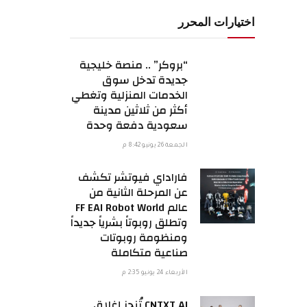
اختيارات المحرر
“بروكر” .. منصة خليجية
جديدة تدخل سوق
الخدمات المنزلية وتغطي
أكثر من ثلاثين مدينة
سعودية دفعة وحدة
الجمعة 26 يونيو 8:42 م
فاراداي فيوتشر تكشف
عن المرحلة الثانية من
عالم FF EAI Robot World
وتطلق روبوتاً بشرياً جديداً
ومنظومة روبوتات
صناعية متكاملة
الأربعاء 24 يونيو 2:35 م
CNTXT AI تُنجز إغلاق