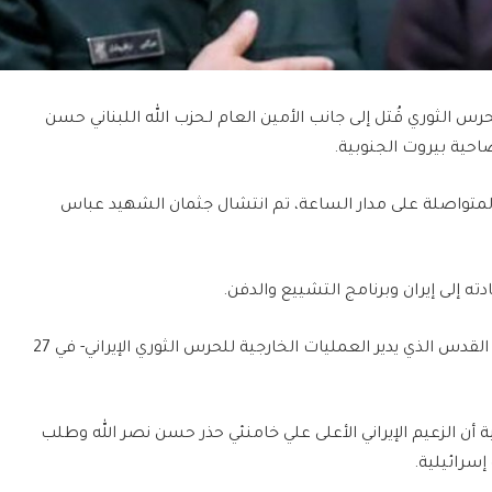
رس الثوري قُتل إلى جانب الأمين العام لـحزب الله اللبناني حسن
احية بيروت الجنوبية.
 المتواصلة على مدار الساعة، تم انتشال جثمان الشهيد عباس
ته إلى إيران وبرنامج التشييع والدفن.
وقُتل نيلفروشان -أحد المسؤولين الكبار في فيلق القدس الذي يدير العمليات الخارجية للحرس الثوري الإيراني- في 27
كالة رويترز عن 3 مصادر إيرانية أن الزعيم الإيراني الأعلى علي خامنئي حذر حسن نصر الله وطلب
إسرائيلية.