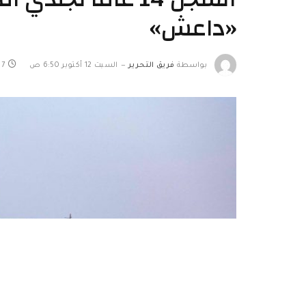
«داعش»
بواسطة
فريق التحرير
السبت 12 أكتوبر 6:50 ص
7 دقائق