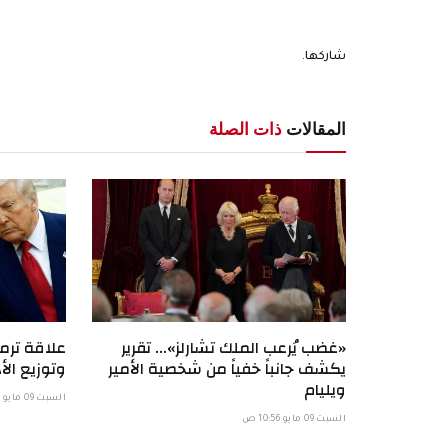
شاركها.
المقالات
ذات الصلة
«غضب يُرعب الملك تشارلز»… تقرير
علاقة ترمب
يكشف جانباً خفياً من شخصية الأمير
وتوزيع الأد
ويليام
السبت 09 مايو 6:58 ص
السبت 09 مايو 10:56 ص