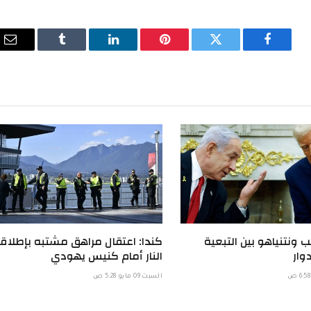
فيسبوك
تويتر
بينتيريست
لينكدإن
Tumblr
الب
الإ
 ونتنياهو بين التبعية
كندا: اعتقال مراهق مشتبه بإطلاق
وار
النار أمام كنيس يهودي
السبت 09 مايو 5:28 ص