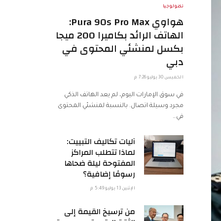
تكنولوجيا
هواوي Pura 90s Pro Max:
الهاتف الرائد بكاميرا 200 ميجا
بكسل لمنشئي المحتوى في
دبي
الخميس 30 يوليو 7:26 م
في سوق الإمارات اليوم، لم يعد الهاتف الذكي
مجرد وسيلة اتصال. بالنسبة لمنشئي المحتوى
في…
آليات تكاليف التبييت:
لماذا تتطلب المراكز
المفتوحة ليلة ضحاها
رسومًا إضافية؟
الإثنين 13 يوليو 5:49 م
من ترسيخ القيمة إلى