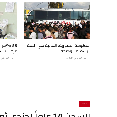
الحكومة السورية: العربية هي اللغة
86 %من
الرسمية الوحيدة
غزة باتت خ
السبت 09 مايو 2:44 ص
السبت 09 مايو 1:57 ص
الأخبار
السجن 14 عاماً ل