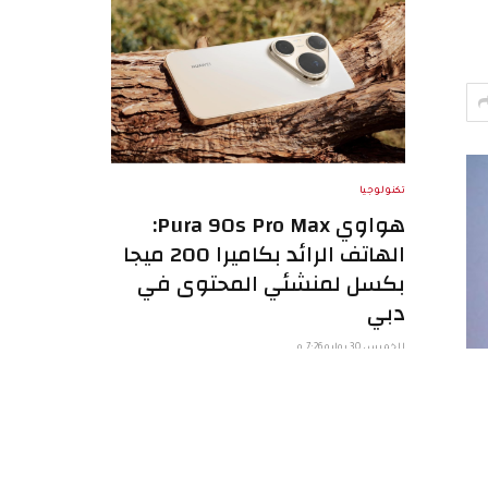
تكنولوجيا
هواوي Pura 90s Pro Max:
الهاتف الرائد بكاميرا 200 ميجا
بكسل لمنشئي المحتوى في
دبي
الخميس 30 يوليو 7:26 م
في سوق الإمارات اليوم، لم يعد الهاتف الذكي
مجرد وسيلة اتصال. بالنسبة لمنشئي المحتوى
في…