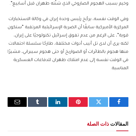
وخيم بسبب الهجوم الصاروخي الذي شنّته طهران قبل أسابيع”.
وفي الوقت نفسه، يرجّح رئيس وحدة إيران في وكالة الاستخبارات
المركزية الأميركية سابقًا أن الضربة الإسرائيلية المرتقبة “ستكون
قوية”، على الرغم من عدم تفوق إسرائيل تكنولوجيًا على إيران،
لكنه يرى أن لدى تل أبيب أدوات مختلفة، طارحًا سلسلة احتمالات
منها هجوم بالطائرات أو الصواريخ أو حتى هجوم سيبراني، مشيرًا
في الوقت نفسه إلى عدم امتلاك طهران للدفاعات العسكرية
المناسبة.
فيسبوك
تويتر
بينتيريست
لينكدإن
Tumblr
البريد
الإلكترو
المقالات
ذات الصلة