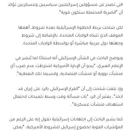
التي تصدر عن مسؤولين إسرائيليين سياسيين وعسكريين تؤكد
أن “الضربة المحتملة ستكون قوية”.
لكن شلحت يربط الخطوة الإسرائيلية بعدة شروط، أهمها
الموقف الذي تتبناه الولايات المتحدة، بالإضافة إلى شروط
وجهتها دول عربية مباشرة أو بواسطة الولايات المتحدة.
ويوضح الباحث في الشأن الإسرائيلي أنه استنادًا لما يُنشر في
الإعلام العبري، “يبدو أن الإدارة الأميركية اشترطت عدم ضرب أي
منشآت نووية أو منشآت اقتصادية، ولاسيما تلك النفطية”.
وإذ يلفت شلحت إلى أن “القرار الإسرائيلي بالرد على إيران قد
اتخذ”، يعتبر أن الرد “بات مسألة وقت وسط تلميحات لاحتمال
استهداف منشآت عسكرية”.
كما يشير الباحث إلى اجتهادات إسرائيلية تقول إنه على الرغم من
المؤشرات القوية لخضوع إسرائيل للشروط الأميركية، “يمكن