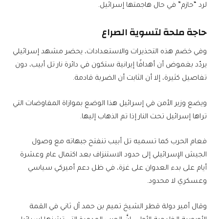
لرد “حازم” في حال هاجمتها إسرائيل.
حاجة ملحة لتسوية الصراع
وفي خضم هذه التحذيرات والاستعدادات، يحضر مشهد إسرائيلي
يردّد بغموض أن أهدافًا إيرانية ستكون في دائرة نار تل أبيب، دون
تفاصيل كثيرة، إلا أن الثابت أن الضربة قادمة.
ويضع وزير الأمن في إسرائيل هذا الوضع بموازاة المفاوضات التي
تراها إسرائيل تحت النار إذا تم الذهاب إليها.
فعام الحرب كما تسميه تل أبيب تنفتح جبهاته مع وصول
الجيش الإسرائيلي إلى حدود الاستنزاف بعد اكتمال عام وعشرة
أيام على بدء العدوان على غزة، في ظل دعم أميركي سياسي
وعسكري لا محدود.
وقال أمير دولة قطر الشيخ تميم بن حمد آل ثاني في القمة