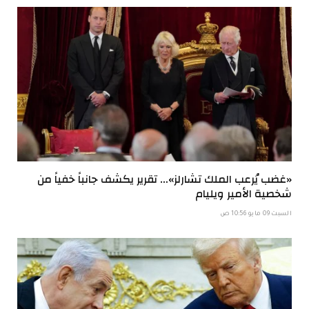
«غضب يُرعب الملك تشارلز»… تقرير يكشف جانباً خفياً من
شخصية الأمير ويليام
السبت 09 مايو 10:56 ص