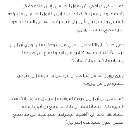
كما يسعى عراقجي لأن يقول للعالم إن إيران مندمجة في
إقليمها وغير معزولة. كذلك، تريد إيران القول للعالم إن ما يروّجه
الأميركي والإسرائيلي بأن إيران غير مرغوب بها في المنطقة هو
غير صحيح، بحسب زويري.
وفي حديث إلى التلفزيون العربي من الدوحة، يعتبر زويري أن إيران
تريد أيضًا التأكيد بأنها “قادرة على الرد والدفاع عن حدودها
وسيادتها، كما فعلت سابقًا”.
ويرى زويري أنه من الملفت أن عراقجي بدأ جولته إلى أكثر من
عشرة دول من بيروت.
كما يشير إلى أن إيران خرجت لمواجهة إسرائيل عندما أرادت هذه
الأخيرة ذلك، اعتقادًا منها أن ذلك قد يدفع تل أبيب لإعادة
حساباتها، لافتًا إلى “أهمية الجغرافيا السياسية التي قد تدفع
بعض الدول لمساعدة إسرائيل”.