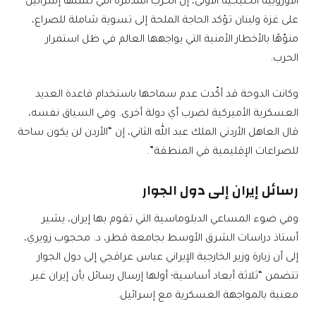
الأوروبية الخليجية الأولى، إنَّ الحرب المدمرة التي تشنها إسرائيل
على غزة ولبنان تؤكد الحاجة الملحة إلى تسوية شاملة للصراع،
منوّهًا بالأخطار الأمنية التي يواجهها العالم في ظل استمرار
الحرب.
وكانت الدوحة قد أكّدت عدم سماحها باستخدام قاعدة العديد
العسكرية الأميركية لضرب أي دولة أخرى. وفي السياق نفسه،
قال العاهل الأردني الملك عبد الله الثاني، إن “الأردن لن يكون ساحة
للصراعات الإقليمية في المنطقة”.
رسائل إيران إلى دول الجوار
وفي ضوء المساعي الدبلوماسية التي تقوم بها إيران، يشير
أستاذ دراسات الشرق الأوسط بجامعة قطر، د. محجوب زويري،
إلى أن زيارة وزير الخارجية الإيراني عباس عراقجي إلى دول الجوار
تتضمن “ثلاثة أبعاد أساسية؛ أولها إرسال رسائل بأن إيران غير
معنية بالمواجهة العسكرية مع إسرائيل.