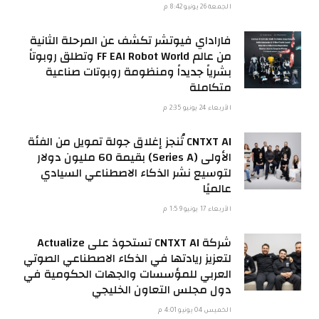
الجمعة 26 يونيو 8:42 م
فاراداي فيوتشر تكشف عن المرحلة الثانية
من عالم FF EAI Robot World وتطلق روبوتاً
بشرياً جديداً ومنظومة روبوتات صناعية
متكاملة
الأربعاء 24 يونيو 2:35 م
CNTXT AI تُنجز إغلاق جولة تمويل من الفئة
الأولى (Series A) بقيمة 60 مليون دولار
لتوسيع نشر الذكاء الاصطناعي السيادي
عالميًا
الأربعاء 17 يونيو 1:59 م
شركة CNTXT AI تستحوذ على Actualize
لتعزيز ريادتها في الذكاء الاصطناعي الصوتي
العربي للمؤسسات والجهات الحكومية في
دول مجلس التعاون الخليجي
الخميس 04 يونيو 4:01 م