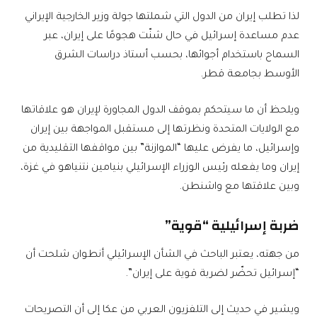
لذا تطلب إيران من الدول التي شملتها جولة وزير الخارجية الإيراني
عدم مساعدة إسرائيل في حال شنّت هجومًا على إيران، عبر
السماح باستخدام أجوائها، بحسب أستاذ دراسات الشرق
الأوسط بجامعة قطر.
ويلحظ أن ما سيتحكم بموقف الدول المجاورة لإيران هو علاقاتها
مع الولايات المتحدة ونظرتها إلى مستقبل المواجهة بين إيران
وإسرائيل، ما يفرض عليها “الموازنة” بين مواقفها التقليدية من
إيران وما يفعله رئيس الوزراء الإسرائيلي بنيامين نتنياهو في غزة،
وبين علاقتها مع واشنطن.
ضربة إسرائيلية “قوية”
من جهته، يعتبر الباحث في الشأن الإسرائيلي أنطوان شلحت أن
“إسرائيل تحضّر لضربة قوية على إيران”.
ويشير في حديث إلى التلفزيون العربي من عكا إلى أن التصريحات