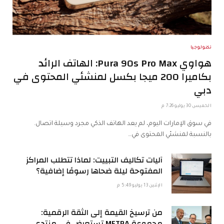
تكنولوجيا
هواوي Pura 90s Pro Max: الهاتف الرائد
بكاميرا 200 ميجا بكسل لمنشئي المحتوى في
دبي
الخميس 30 يوليو 7:26 م
في سوق الإمارات اليوم، لم يعد الهاتف الذكي مجرد وسيلة اتصال.
بالنسبة لمنشئي المحتوى في…
آليات تكاليف التبييت: لماذا تتطلب المراكز
المفتوحة ليلة ضحاها رسومًا إضافية؟
الإثنين 13 يوليو 5:49 م
من ترسيخ القيمة إلى الثقة الرقمية:
مجموعة METRA تستعرض في منتدى