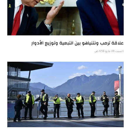
علاقة ترمب ونتنياهو بين التبعية وتوزيع الأدوار
السبت 09 مايو 6:58 ص