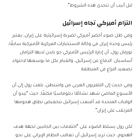
لتل أبيب أن تتحدى هذه الشروط”.
التزام أميركي تجاه إسرائيل
وفي ظل ضوء أخضر أميركي لضربة إسرائيلية على إيران، يعتبر
رئيس وحدة إيران في وكالة الاستخبارات المركزية الأميركية سابقًا،
نورمان رول، أن إدارة الرئيس الأميركي جو بايدن لديها التزامان
أساسيان: الدفاع عن إسرائيل، والقيام بكل ما بوسعها لاحتواء
تصعيد النزاع في المنطقة.
وفي حديث إلى التلفزيون العربي من واشنطن، يلفت رول إلى أن
الأسبوع الماضي شهد نشاطًا دبلوماسيًا مكثفًا، حيث “يبدو أن
الولايات المتحدة قد أقنعت إسرائيل بتخفيض نطاق هجومها
المرتقب على إيران”.
لكن رول يسلط الضوء على “اختلافات بين الجانبين لجهة هدف
الهجوم، حيث تريد إسرائيل أن تعاقب النظام الإيراني على نحو