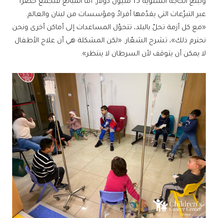
وتبلغ الحاجة السنوية 15 مليون دولار. أما المبالغ فتُجمع حصراً
عبر التبرّعات التي يقدّمها أفرادٌ ومؤسسات من لبنان والعالم.
«مع كل أزمة تحلّ بالبلد، تتحوّل المساعدات إلى أماكن أخرى ونحن
نحترم ذلك»، تشرح الشعّار. «لكن المشكلة هي أن علاج الأطفال
لا يمكن أن يتوقف لأن السرطان لا ينتظر».