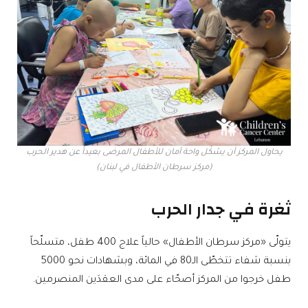
يحاول المركز أن يشكّل واحة أمان للأطفال المرضى بعيداً عن هدير الحرب
(مركز سرطان الأطفال في لبنان)
ثغرة في جدار الحرب
يتولّى «مركز سرطان الأطفال» حالياً علاج 400 طفل، متسلّحاً
بنسبة شفاء تتخطّى الـ80 في المائة، وبشهادات نحو 5000
طفل خرجوا من المركز أصحّاء على مدى العقدَين المنصرمين.