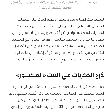
تتراوح تكلفة علاج الطفل الواحد ما بين 40 و200 ألف دولار سنوياً (مركز
سرطان الأطفال في لبنان)
ليست تلك العبارة مجرّد شعارٍ يرفعه المركز على منصات
التواصل الاجتماعي، فالسرطان فعلاً لا ينتظر أن يصمت هدير
الطائرات المعادية، ولا أن تتوقّف الصواريخ عن الانهمار، ولا أن
يعود النازحون إلى بيوتهم سالمين. هو في سباقٍ مع الأجساد
الصغيرة التي ينهشها، وقد انعكسَ هذا القلق على الأطفال
الخائفين من انقطاع العلاج. وهذا خوفٌ يُضاف إلى ما يعانيه
بعض مرضى المركز من نزوحٍ وصدماتٍ نفسية جرّاء الحرب.
دُرج الذكريات في البيت «المكسور»
كما مصطفى، كانت لمحمد (8 سنوات) حصته من الرعب يوم
اشتدّ القصف على الضاحية الجنوبيّة لبيروت. بنُضج شخصٍ بالغ
يتحدّث إلى «الشرق الأوسط». يخبر الطفل الذي يعاني من
سرطان الدم، كيف هرب وعائلته من بيته «المكسور» إلى إحدى