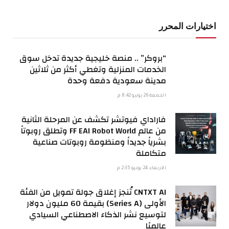
اختيارات المحرر
“بروكر” .. منصة خليجية جديدة تدخل سوق
الخدمات المنزلية وتغطي أكثر من ثلاثين
مدينة سعودية دفعة وحدة
الجمعة 26 يونيو 8:42 م
فاراداي فيوتشر تكشف عن المرحلة الثانية
من عالم FF EAI Robot World وتطلق روبوتاً
بشرياً جديداً ومنظومة روبوتات صناعية
متكاملة
الأربعاء 24 يونيو 2:35 م
CNTXT AI تُنجز إغلاق جولة تمويل من الفئة
الأولى (Series A) بقيمة 60 مليون دولار
لتوسيع نشر الذكاء الاصطناعي السيادي
عالميًا