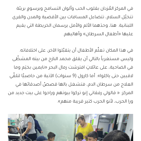
في المركز المُزدان بقلوب الحب وألوان التسامح وبرسومٍ بريئة
تتخيّل السلام، تتضاءل المسافات بين الأقضية والمدن والقرى
اللبنانية. هنا، وحدَهما الألم والأمل يرسمان الخريطة التي يقيم
عليها «أطفال السرطان» وأهاليهم.
في هذا المكان تعلّم الأطفال أن يتقبّلوا الآخر، على اختلافاته.
وليس مستغرباً بالتالي أن يقلق محمد النازح من بيته المشظّى
في الضاحية، على عائلاتٍ افترشت رمال البحر «نايمين بخيَم وما
لاقيين حتى ياكلوا». أما كارول (9 سنوات) الآتية من حاصبيّا لتلقّي
العلاج من سرطان الدم، فتشغل بالها قصصُ أصدقائها في
المركز: « قالولي رفقاتي إنو تركوا بيوتهم وراحوا على بيت جديد من
ورا الحرب، لأنو الحرب كتير قريبة منهم».