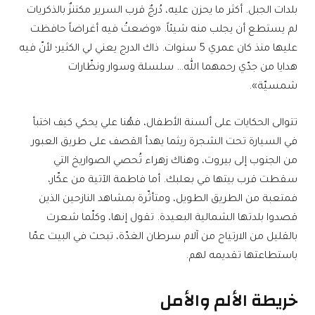
بلدات الجبل. أكثر ما يحزن عليه، دُرجٌ قرب السرير مكتنزٌ بالذكريات
لم يستطع أن يجلب منه شيئاً. «وضعتُ فيه أغراضاً حافظت
عليها منذ كان عمري 5 سنوات. ذاك الدرج يعني لي الكثير؛ لأنّ فيه
هدايا من جدّي رحمهما الله… سلسلة وسوار ونظّارات
شمسيّة».
تتوالى الحكايات على ألسنة الأطفال، فهُنا علي يحكي كيف اختبأ
في السيارة تحت الشجرة ريثما يهدأ القصف على طريق العبور
من الجنوب إلى بيروت، وهناك زهراء تُحصي الصواريخ التي
سقطت قرب بيتها في بعلبك. أما فاطمة الآتية من عكّار،
فمتعبة من الطريق الطويل، ومتأثّرة بمشاهد النازحين الذين
قصدوا بلدتها الشمالية البعيدة. تقول إنها، وكلّما شعرت
بالقليل من الارتياح من آلام سرطان الغدّة، تبحث في البيت عمّا
باستطاعتها تقديمه لهم.
خريطة الألم والأمل