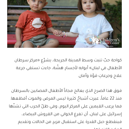
كواحة حبّ تنبت وسط المدينة الجريحة، يشرّع «مركز سرطان
الأطفال في لبنان» أبوابه لأجسادٍ هشّة، جاءت تستقي جرعة
علاج وجرعاتِ قوّة وأمان.
فوق هذا الصرح الذي يعالج مجاناً الأطفال المصابين بالسرطان
منذ 22 عاماً، عبرت أشباحٌ كثيرة ليس المرض والموت أفظعها.
فما يرعب القيمين على المركز اليوم، وفي ظلّ الحرب التي تشنّها
إسرائيل على لبنان، أن تفرغ الخوابي من القروش البيضاء،
فينقطع حبل القدرة على استقبال مزيدٍ من الحالات وتقديم