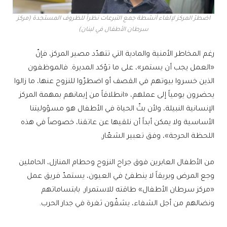
اضطرّ المركز لإلغاء أنشطة جمع التبرعات نظراً للظروف المستجدة (مركز
سرطان الأطفال في لبنان)
رغم المخاطر الأمنية والمادية التي تتهدّد مصير المركز، فإنّ
«العمل يجب أن يستمر»، على ما تؤكد المديرة. فالموظفون
الذين خسروا بيوتهم في القصف أو اضطرّوا للنزوح عنها، ما زالوا
يحضرون يومياً إلى عملهم، «انطلاقاً من إيمانهم بمهمة المركز
الإنسانية النبيلة، ولأن بثّ الحياة في الأطفال هو مسؤوليتنا
الأساسية ولا يمكن أبداً أن نلقيها عن عاتقنا، خصوصاً في هذه
اللحظة الحرجة»، وفق تعبير الشعّار.
من الأطفال العابرين فوق جراح النزوح وحطام المنازل، الحاملين
وجع المرض وبريقاً لا ينطفئ في العيون، يستمدّ فريق عمل
«مركز سرطان الأطفال» طاقته للاستمرار. بابتساماتهم
ونضالهم من أجل الشفاء، يشقّون ثغرة في جدار الحرب.