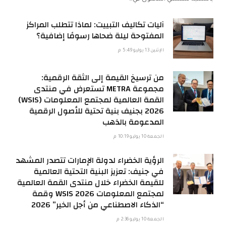
آليات تكاليف التبييت: لماذا تتطلب المراكز
المفتوحة ليلة ضحاها رسومًا إضافية؟
الإثنين 13 يوليو 5:49 م
من ترسيخ القيمة إلى الثقة الرقمية:
مجموعة METRA تستعرض في منتدى
القمة العالمية لمجتمع المعلومات (WSIS)
2026 بجنيف بنية تحتية للأصول الرقمية
المدعومة بالذهب
الجمعة 10 يوليو 10:19 م
الرؤية الخضراء لدولة الإمارات تتصدر المشهد
في جنيف: تعزيز البنية التحتية العالمية
للقيمة الخضراء خلال منتدى القمة العالمية
لمجتمع المعلومات WSIS 2026 وقمة
“الذكاء الاصطناعي من أجل الخير” 2026
الجمعة 10 يوليو 2:36 م