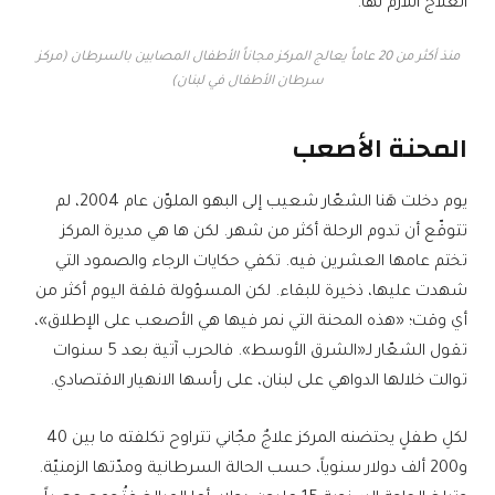
العلاج اللازم لها.
منذ أكثر من 20 عاماً يعالج المركز مجاناً الأطفال المصابين بالسرطان (مركز
سرطان الأطفال في لبنان)
المحنة الأصعب
يوم دخلت هَنا الشعّار شعيب إلى البهو الملوّن عام 2004، لم
تتوقّع أن تدوم الرحلة أكثر من شهر. لكن ها هي مديرة المركز
تختم عامها العشرين فيه. تكفي حكايات الرجاء والصمود التي
شهدت عليها، ذخيرة للبقاء. لكن المسؤولة قلقة اليوم أكثر من
أي وقت؛ «هذه المحنة التي نمر فيها هي الأصعب على الإطلاق»،
تقول الشعّار لـ«الشرق الأوسط». فالحرب آتية بعد 5 سنوات
توالت خلالها الدواهي على لبنان، على رأسها الانهيار الاقتصادي.
لكلِ طفلٍ يحتضنه المركز علاجٌ مجّاني تتراوح تكلفته ما بين 40
و200 ألف دولار سنوياً، حسب الحالة السرطانية ومدّتها الزمنيّة.