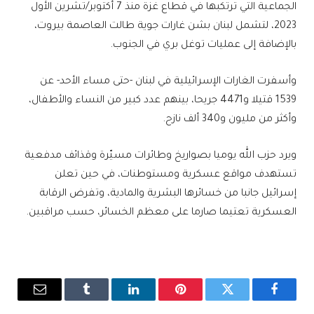
الجماعية التي ترتكبها في قطاع غزة منذ 7 أكتوبر/تشرين الأول
2023، لتشمل لبنان بشن غارات جوية طالت العاصمة بيروت،
بالإضافة إلى عمليات توغل بري في الجنوب.
وأسفرت الغارات الإسرائيلية في لبنان -حتى مساء الأحد- عن
1539 قتيلا و4471 جريحا، بينهم عدد كبير من النساء والأطفال،
وأكثر من مليون و340 ألف نازح.
ويرد حزب الله يوميا بصواريخ وطائرات مسيّرة وقذائف مدفعية
تستهدف مواقع عسكرية ومستوطنات، في حين تعلن
إسرائيل جانبا من خسائرها البشرية والمادية، وتفرض الرقابة
العسكرية تعتيما صارما على معظم الخسائر، حسب مراقبين.
فيسبوك
تويتر
بينتيريست
لينكدإن
Tumblr
البريد