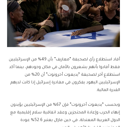
أفاد استطلاع رأي لصحيفة “معاريف” بأن 49% من الإسرائيليين
فقط أفادوا بأنهم يشعرون بالأمان في مكان وجودهم، بينما أكد
استطلاع آخر لصحيفة “يديعوت أحرونوت” أن 20% من
الإسرائيليين اليهود يفكرون في مغادرة إسرائيل إذا كانت لديهم
القدرة المالية.
وبحسب “يديعوت أحرونوت” فإن 67% من الإسرائيليين يؤيدون
إنهاء الحرب وإعادة المحتجزين وعقد اتفاقية سلام إقليمية مع
الدول العربية المعتدلة، في حين مازال يعتبر 52.6% عودة