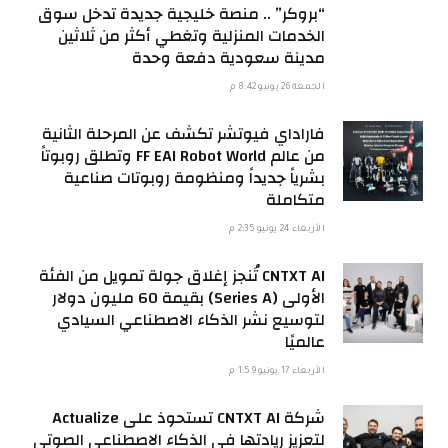
“بروكر” .. منصة خليجية جديدة تدخل سوق
الخدمات المنزلية وتغطي أكثر من ثلاثين
مدينة سعودية دفعة وحدة
الجمعة 26 يونيو 8:42 م
فاراداي فيوتشر تكشف عن المرحلة الثانية
من عالم FF EAI Robot World وتطلق روبوتاً
بشرياً جديداً ومنظومة روبوتات صناعية
متكاملة
الأربعاء 24 يونيو 2:35 م
CNTXT AI تُنجز إغلاق جولة تمويل من الفئة
الأولى (Series A) بقيمة 60 مليون دولار
لتوسيع نشر الذكاء الاصطناعي السيادي
عالميًا
الأربعاء 17 يونيو 1:59 م
شركة CNTXT AI تستحوذ على Actualize
لتعزيز ريادتها في الذكاء الاصطناعي الصوتي