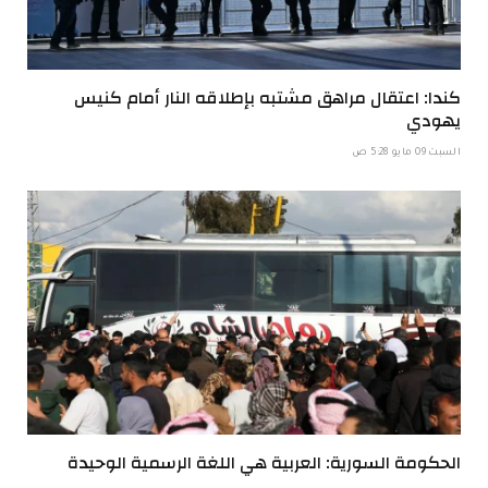
كندا: اعتقال مراهق مشتبه بإطلاقه النار أمام كنيس
يهودي
السبت 09 مايو 5:28 ص
الحكومة السورية: العربية هي اللغة الرسمية الوحيدة