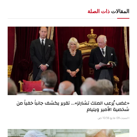
الإلكترو
المقالات
ذات الصلة
«غضب يُرعب الملك تشارلز»… تقرير يكشف جانباً خفياً من
شخصية الأمير ويليام
السبت 09 مايو 10:56 ص