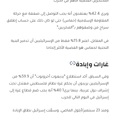
المحتجزين القضية الأهم في الحرب.
ويرى 42.4% يعتقدون أنه يجب التوصل إلى صفقة مع حركة
المقاومة الإسلامية (حماس) حتى لو كان ذلك على حساب إطلاق
سراح من وصفوهم بـ”المخربين”.
في المقابل، اعتبر 15.8% فقط من الإسرائيليين أن تدمير البنية
التحتية لحماس هو القضية الأكثر إلحاحا.
غارات وإبادة
وفي السياق، أكد استطلاع “يديعوت أحرونوت” أن 59.9% من
الإسرائيليين يريدون أن يحكم غزة نظام فلسطيني معتدل تحت
إشراف دول عربية، بينما يرى40.1% أنه يجب ضم قطاع غزة إلى
إسرائيل في اليوم التالي للحرب.
ومنذ 23 سبتمبر/أيلول الماضي، وسعّت إسرائيل نطاق الإبادة