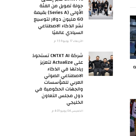
جولة تمويل من الفئة
الأولى (Series A) بقيمة
60 مليون دولار لتوسيع
نشر الذكاء الاصطناعي
السيادي عالميًا
الأربعاء 17 يونيو 1:59 م
شركة CNTXT AI تستحوذ
على Actualize لتعزيز
ه
ريادتها في الذكاء
الاصطناعي الصوتي
العربي للمؤسسات
والجهات الحكومية في
دول مجلس التعاون
الخليجي
الخميس 04 يونيو 4:01 م