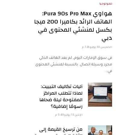
تكنولوجيا
هواوي Pura 90s Pro Max:
الهاتف الرائد بكاميرا 200 ميجا
بكسل لمنشئي المحتوى في
دبي
الخميس 30 يوليو 7:26 م
في سوق الإمارات اليوم، لم يعد الهاتف الذكي
مجرد وسيلة اتصال. بالنسبة لمنشئي المحتوى
في…
آليات تكاليف التبييت:
لماذا تتطلب المراكز
المفتوحة ليلة ضحاها
رسومًا إضافية؟
الإثنين 13 يوليو 5:49 م
من ترسيخ القيمة إلى