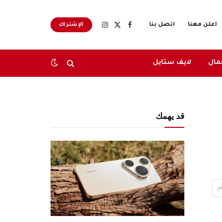
اعلن معنا
اتصل بنا
الإشتراك
X
فيسبوك
الانستغرام
(Twitter)
مال
لايف ستايل
قد يهمك