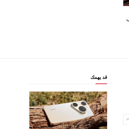
ب
قد يهمك