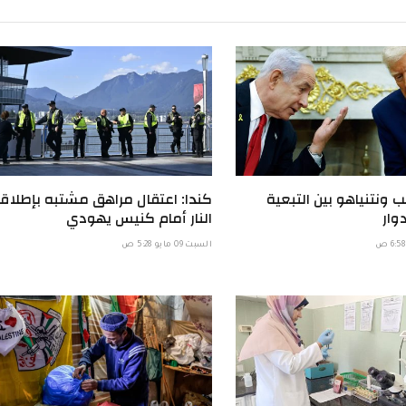
 ونتنياهو بين التبعية
كندا: اعتقال مراهق مشتبه بإطلاق
وار
النار أمام كنيس يهودي
السبت 09 مايو 5:28 ص