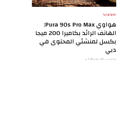
تكنولوجيا
هواوي Pura 90s Pro Max:
الهاتف الرائد بكاميرا 200 ميجا
بكسل لمنشئي المحتوى في
دبي
الخميس 30 يوليو 7:26 م
في سوق الإمارات اليوم، لم يعد الهاتف الذكي
مجرد وسيلة اتصال. بالنسبة لمنشئي المحتوى
في…
آليات تكاليف التبييت:
لماذا تتطلب المراكز
المفتوحة ليلة ضحاها
رسومًا إضافية؟
الإثنين 13 يوليو 5:49 م