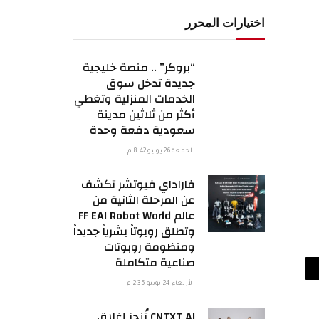
اختيارات المحرر
“بروكر” .. منصة خليجية
جديدة تدخل سوق
الخدمات المنزلية وتغطي
أكثر من ثلاثين مدينة
سعودية دفعة وحدة
الجمعة 26 يونيو 8:42 م
فاراداي فيوتشر تكشف
عن المرحلة الثانية من
عالم FF EAI Robot World
وتطلق روبوتاً بشرياً جديداً
ومنظومة روبوتات
صناعية متكاملة
ريد
الأربعاء 24 يونيو 2:35 م
لكتروني
CNTXT AI تُنجز إغلاق