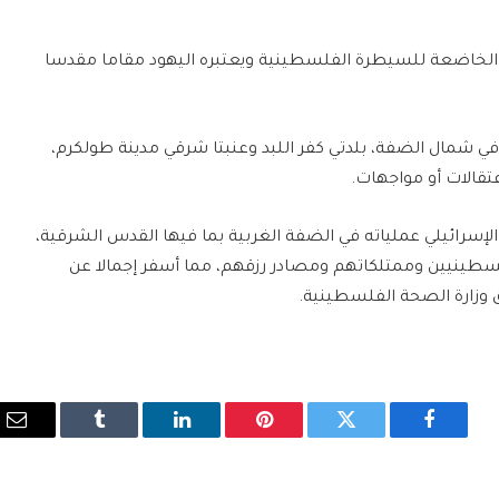
الخاضعة للسيطرة الفلسطينية ويعتبره اليهود مقاما مقدسا
في شمال الضفة، بلدتي كفر اللبد وعنبتا شرقي مدينة طولكرم،
عتقالات أو مواجهات.
الإسرائيلي عملياته في الضفة الغربية بما فيها القدس الشرقية،
طينيين وممتلكاتهم ومصادر رزقهم، مما أسفر إجمالا عن
فيسبوك
تويتر
بينتيريست
لينكدإن
Tumblr
الب
الإ