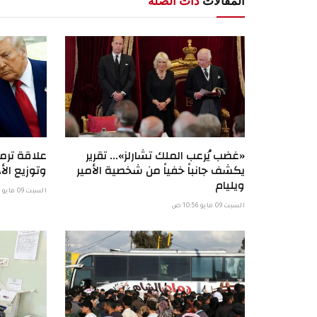
المقالات
ذات الصلة
«غضب يُرعب الملك تشارلز»… تقرير
علاقة ترمب
يكشف جانباً خفياً من شخصية الأمير
وتوزيع الأد
ويليام
السبت 09 مايو 6:58 ص
السبت 09 مايو 10:56 ص