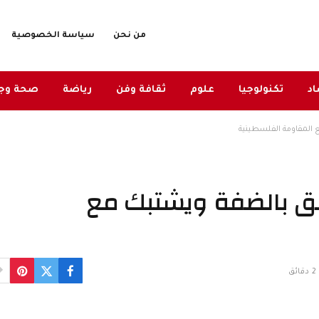
من نحن
سياسة الخصوصية
د
تكنولوجيا
علوم
ثقافة وفن
رياضة
صحة وج
 المقاومة الفلسطينية
طق بالضفة ويشتبك مع
2 دقائق