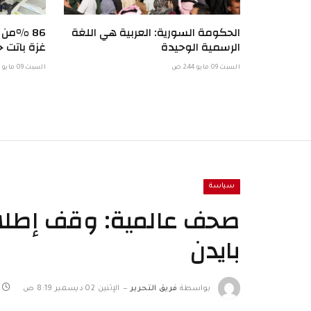
الحكومة السورية: العربية هي اللغة
86 %من
الرسمية الوحيدة
غزة باتت خ
السبت 09 مايو 2:44 ص
السبت 09 مايو 1:57 ص
سياسة
صحف عالمية: وقف إطلاق ا
بايدن
بواسطة
فريق التحرير
الإثنين 02 ديسمبر 8:19 ص