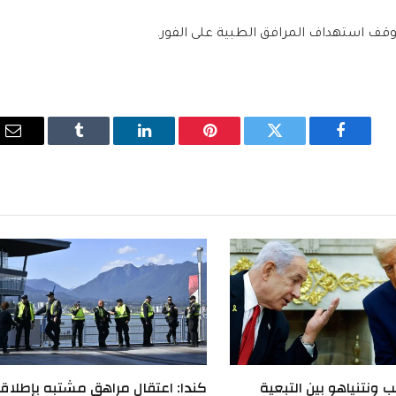
وقف استهداف المرافق الطبية على الفور.
فيسبوك
تويتر
بينتيريست
لينكدإن
Tumblr
الب
الإ
 ونتنياهو بين التبعية
كندا: اعتقال مراهق مشتبه بإطلاق