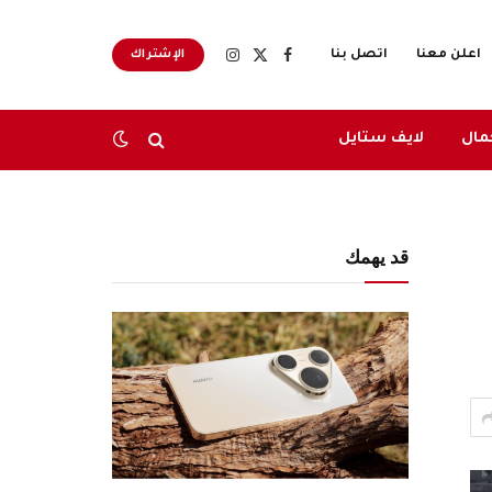
اعلن معنا
اتصل بنا
الإشتراك
X
فيسبوك
الانستغرام
(Twitter)
مال
لايف ستايل
قد يهمك