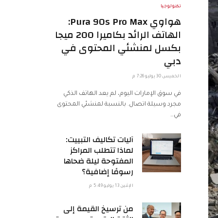
تكنولوجيا
هواوي Pura 90s Pro Max:
الهاتف الرائد بكاميرا 200 ميجا
بكسل لمنشئي المحتوى في
دبي
الخميس 30 يوليو 7:26 م
في سوق الإمارات اليوم، لم يعد الهاتف الذكي
مجرد وسيلة اتصال. بالنسبة لمنشئي المحتوى
في…
آليات تكاليف التبييت:
لماذا تتطلب المراكز
المفتوحة ليلة ضحاها
رسومًا إضافية؟
الإثنين 13 يوليو 5:49 م
من ترسيخ القيمة إلى