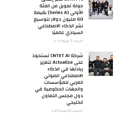
جولة تمويل من الفئة
الأولى (Series A) بقيمة
60 مليون دولار لتوسيع
نشر الذكاء الاصطناعي
السيادي عالميًا
الأربعاء 17 يونيو 1:59 م
شركة CNTXT AI تستحوذ
على Actualize لتعزيز
ريادتها في الذكاء
الاصطناعي الصوتي
العربي للمؤسسات
والجهات الحكومية في
دول مجلس التعاون
الخليجي
الخميس 04 يونيو 4:01 م