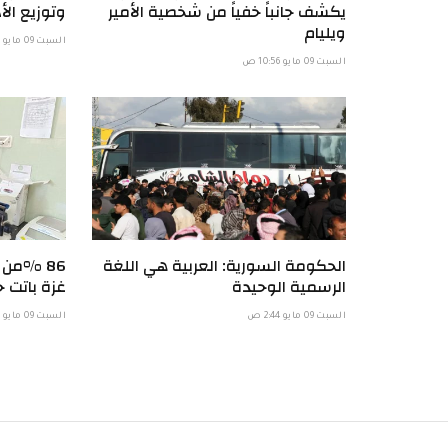
يكشف جانباً خفياً من شخصية الأمير
وتوزيع الأد
ويليام
السبت 09 مايو 6:58 ص
السبت 09 مايو 10:56 ص
الحكومة السورية: العربية هي اللغة
86 %من
الرسمية الوحيدة
غزة باتت خ
السبت 09 مايو 2:44 ص
السبت 09 مايو 1:57 ص