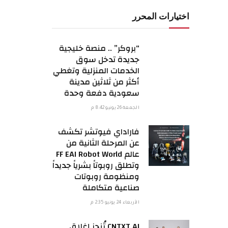
اختيارات المحرر
“بروكر” .. منصة خليجية
جديدة تدخل سوق
الخدمات المنزلية وتغطي
أكثر من ثلاثين مدينة
سعودية دفعة وحدة
الجمعة 26 يونيو 8:42 م
فاراداي فيوتشر تكشف
عن المرحلة الثانية من
عالم FF EAI Robot World
وتطلق روبوتاً بشرياً جديداً
ومنظومة روبوتات
صناعية متكاملة
الأربعاء 24 يونيو 2:35 م
CNTXT AI تُنجز إغلاق