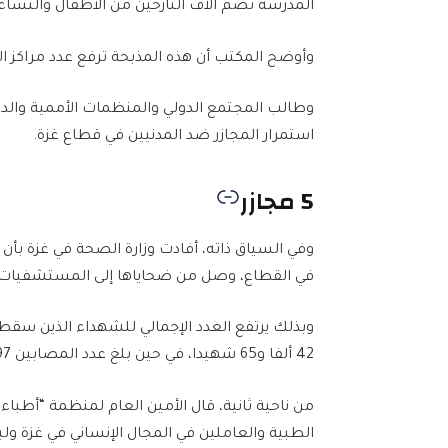
المدرسة تضم آلاف النازحين من الأطفال والنساء.
وأوضح المكتب أن هذه المذبحة ترفع عدد مراكز الإيواء وا
وطالب المجتمع الدولي والمنظمات الأممية والدول
استمرار المجازر ضد المدنيين في قطاع غزة.
5 مجازر
في القطاع، وصل من ضحاياها إلى المستشفيات 55 شهيدا، و166 مصابا
42 ألفا و65 شهيدا، في حين بلغ عدد المصابين 97 ألفا و886.
من ناحية ثانية، قال الأمين العام لمنظمة “أطباء
الطبية والعاملين في المجال الإنساني في غزة ولبن