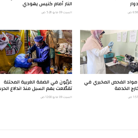
وار
النار أمام كنيس يهودي
السبت 09 مايو 5:28 ص
 مواد الفحص المخبري في
غزيّون في الضفة الغربية المحتلة
ارج الخدمة
تقطّعت بهم السبل منذ اندلاع الحر
السبت 09 مايو 12:00 ص