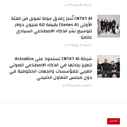
الأربعاء 24 يونيو 2:35 م
CNTXT AI تُنجز إغلاق جولة تمويل من الفئة
الأولى (Series A) بقيمة 60 مليون دولار
لتوسيع نشر الذكاء الاصطناعي السيادي
عالميًا
الأربعاء 17 يونيو 1:59 م
شركة CNTXT AI تستحوذ على Actualize
لتعزيز ريادتها في الذكاء الاصطناعي الصوتي
العربي للمؤسسات والجهات الحكومية في
دول مجلس التعاون الخليجي
الخميس 04 يونيو 4:01 م
الأخبار