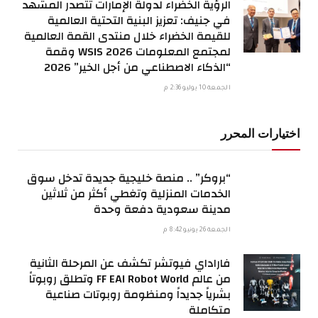
الرؤية الخضراء لدولة الإمارات تتصدر المشهد
في جنيف: تعزيز البنية التحتية العالمية
للقيمة الخضراء خلال منتدى القمة العالمية
لمجتمع المعلومات WSIS 2026 وقمة
“الذكاء الاصطناعي من أجل الخير” 2026
الجمعة 10 يوليو 2:36 م
اختيارات المحرر
“بروكر” .. منصة خليجية جديدة تدخل سوق
الخدمات المنزلية وتغطي أكثر من ثلاثين
مدينة سعودية دفعة وحدة
الجمعة 26 يونيو 8:42 م
فاراداي فيوتشر تكشف عن المرحلة الثانية
من عالم FF EAI Robot World وتطلق روبوتاً
بشرياً جديداً ومنظومة روبوتات صناعية
متكاملة