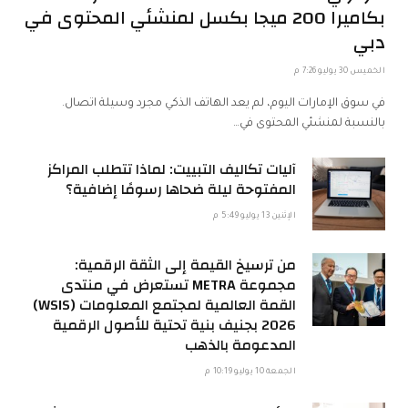
بكاميرا 200 ميجا بكسل لمنشئي المحتوى في
دبي
الخميس 30 يوليو 7:26 م
في سوق الإمارات اليوم، لم يعد الهاتف الذكي مجرد وسيلة اتصال.
بالنسبة لمنشئي المحتوى في…
آليات تكاليف التبييت: لماذا تتطلب المراكز
المفتوحة ليلة ضحاها رسومًا إضافية؟
الإثنين 13 يوليو 5:49 م
من ترسيخ القيمة إلى الثقة الرقمية:
مجموعة METRA تستعرض في منتدى
القمة العالمية لمجتمع المعلومات (WSIS)
2026 بجنيف بنية تحتية للأصول الرقمية
المدعومة بالذهب
الجمعة 10 يوليو 10:19 م