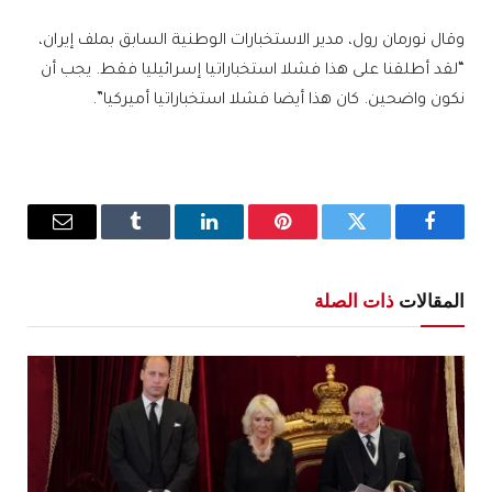
وقال نورمان رول، مدير الاستخبارات الوطنية السابق بملف إيران،
“لقد أطلقنا على هذا فشلا استخباراتيا إسرائيليا فقط. يجب أن
نكون واضحين. كان هذا أيضا فشلا استخباراتيا أميركيا”.
فيسبوك
تويتر
بينتيريست
لينكدإن
Tumblr
البريد
الإلكترو
المقالات
ذات الصلة