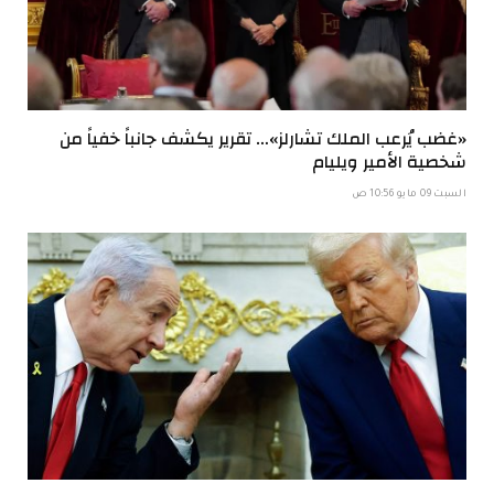
«غضب يُرعب الملك تشارلز»… تقرير يكشف جانباً خفياً من
شخصية الأمير ويليام
السبت 09 مايو 10:56 ص