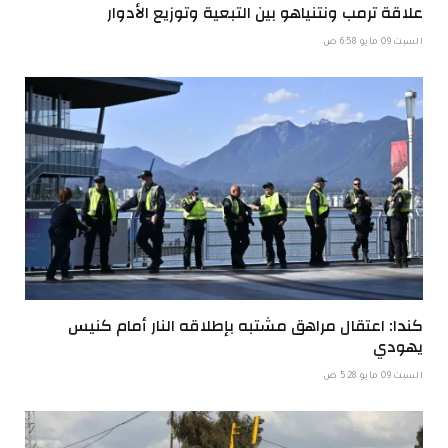
علاقة ترمب ونتنياهو بين التبعية وتوزيع الأدوار
السبت 09 مايو 6:58 ص
كندا: اعتقال مراهق مشتبه بإطلاقه النار أمام كنيس
يهودي
السبت 09 مايو 5:28 ص