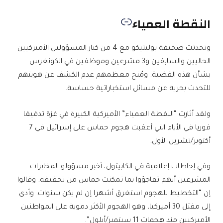
النقطة العمياء
وتحدثت صحيفة بوليتيكو مع 4 من كبار المسؤولين الأميركيين
الحاليين والسابقين و3 مشرعين وموظفين في الكونغرس
بشأن هذه القضية. ومُنح معظمهم عدم الكشف عن هويتهم
للتحدث بحرية عن مسائل استخباراتية حساسة.
ولقد أثارت “النقطة العمياء” الأميركية الكبيرة في غزة تدقيقا
فوريا في الأيام التي أعقبت هجوم حماس على إسرائيل في 7
أكتوبر/تشرين الأول.
وفي إحاطات إعلامية في الكابيتول، أخبر مسؤولو المخابرات
المشرعين أنهم تفاجؤوا بما تمكنت حماس من تحقيقه. وقالوا
إن “التخطيط للهجوم استغرق أشهرا إن لم يكن سنوات. وأدى
إلى مقتل 30 أميركيا، وهو الهجوم الأكثر دموية على المواطنين
الأميركيين منذ هجمات 11 سبتمبر/أيلول”.