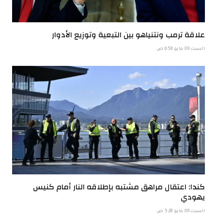
علاقة ترمب ونتنياهو بين التبعية وتوزيع الأدوار
السبت 09 مايو 6:58 ص
كندا: اعتقال مراهق مشتبه بإطلاقه النار أمام كنيس
يهودي
السبت 09 مايو 5:28 ص