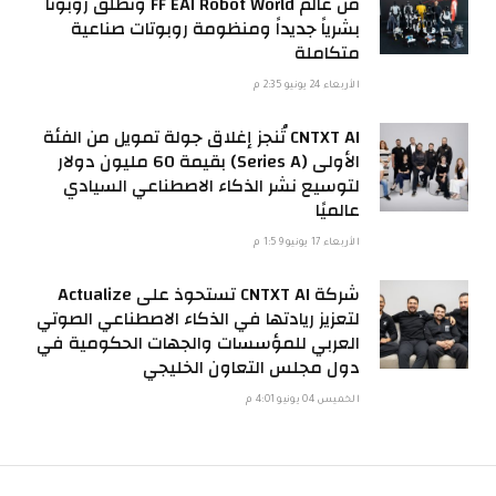
من عالم FF EAI Robot World وتطلق روبوتاً
بشرياً جديداً ومنظومة روبوتات صناعية
متكاملة
الأربعاء 24 يونيو 2:35 م
CNTXT AI تُنجز إغلاق جولة تمويل من الفئة
الأولى (Series A) بقيمة 60 مليون دولار
لتوسيع نشر الذكاء الاصطناعي السيادي
عالميًا
الأربعاء 17 يونيو 1:59 م
شركة CNTXT AI تستحوذ على Actualize
لتعزيز ريادتها في الذكاء الاصطناعي الصوتي
العربي للمؤسسات والجهات الحكومية في
دول مجلس التعاون الخليجي
الخميس 04 يونيو 4:01 م