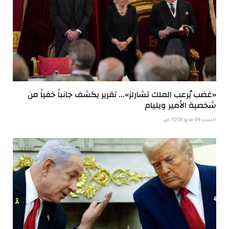
«غضب يُرعب الملك تشارلز»… تقرير يكشف جانباً خفياً من
شخصية الأمير ويليام
السبت 09 مايو 10:56 ص