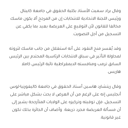
وقال براد سميث الأستاذ بكلية الحقوق في جامعة كابيتال
ورئيس اللجنة الاتحادية للانتخابات إن من المرجح ألا يكون ماسك
مخالفا للقانون لأن التوقيع على العريضة بعيد بما يكفي عن
التسجيل من أجل التصويت.
وقد يُفسر منح النقود على أنه استغلال من جانب ماسك لثروته
لمحاولة التأثير في سباق الانتخابات الرئاسية المحتدم بين الرئيس
السابق ترمب ومنافسته الديمقراطية نائبة الرئيس كاملا
هاريس.
وقال ريتشارد هاسين أستاذ الحقوق في جامعة كاليفورنيا-لوس
أنجليس إنه على الرغم من أن العرض لا يحث بشكل مباشر على
التسجيل، فإن توقيته وتركيزه على الولايات المتأرجحة يشير إلى
أن مسألة العريضة مجرد ذريعة. وأضاف أن الجائزة بذلك تكون
غير قانونية.