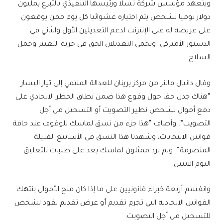
ويتعهد مؤسس شركة تسلا ورئيسها التنفيذي بالتبرع بمليون
دولار يوميا لشخص يتم اختياره عشوائيا كل يوم ممن يوقعون
على عريضة له على الإنترنت لدعم التعديلين الأول والثاني في
الدستور الأميركي. ويحمي التعديلان الحق في حرية التعبير وحمل
السلاح.
وقال دانيال فاينر من مركز برينان للعدالة المنتمي إلى تيار اليسار
“هناك جدل حقا حول وقوع هذا ضمن نطاق الحظر الاتحادي على
دفع أموال لشخص نظير التصويت أو التسجيل من أجل
التصويت”. وأضاف “هذا جزء من نسق لماسك للوقوف عند حافة
قوانين الانتخابات، وشهدنا هذا النسق في الأسابيع القليلة
المنصرمة”. ولم يرد ممثلون لماسك بعد على طلبات للتعليق
اليوم الاثنين.
وانقسم أربعة خبراء قانونيين على ما إذا كان منح الأموال ينتهك
القوانين الاتحادية التي تجرم تقديم أو عرض تقديم نقود لشخص
للتسجيل من أجل التصويت.