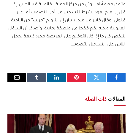
واتفق معه أداف نوتي من مركز الحملة القانونية غير الحزبي، إذ
قال إن منح نقود بشرط التسجيل من أجل التصويت أمر غير
قانوني. وقال فاينر من مركز برينان إن الترويج “مريب” من الناحية
القانونية ولكنه يقع فقط في منطقة رمادية. وأضاف أن السؤال
يتلخص في ما إذا كان التوقيع على العريضة مجرد ذريعة لحمل
الناس على التسجيل للتصويت.
فيسبوك
تويتر
بينتيريست
لينكدإن
Tumblr
البريد
الإلكترو
المقالات
ذات الصلة