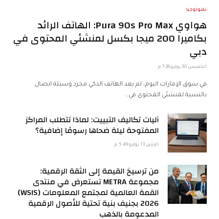
تكنولوجيا
هواوي Pura 90s Pro Max: الهاتف الرائد
بكاميرا 200 ميجا بكسل لمنشئي المحتوى في
دبي
الخميس 30 يوليو 7:26 م
في سوق الإمارات اليوم، لم يعد الهاتف الذكي مجرد وسيلة اتصال.
بالنسبة لمنشئي المحتوى في…
آليات تكاليف التبييت: لماذا تتطلب المراكز
المفتوحة ليلة ضحاها رسومًا إضافية؟
الإثنين 13 يوليو 5:49 م
من ترسيخ القيمة إلى الثقة الرقمية:
مجموعة METRA تستعرض في منتدى
القمة العالمية لمجتمع المعلومات (WSIS)
2026 بجنيف بنية تحتية للأصول الرقمية
المدعومة بالذهب