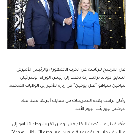
قال المرشح للرئاسة عن الحزب الجمهوري والرئيس الأميركي
السابق دونالد ترامب إنه تحدث إلى رئيس الوزراء الإسرائيلي
بنيامين نتنياهو “قبل يومين” في زيارة للأخير إلى الولايات المتحدة.
وأدلى ترامب بهذه التصريحات في مقابلة أجرتها معه قناة
فوكس نيوز بثت اليوم الأحد.
وأضاف ترامب “حدث اللقاء قبل يومين تقريبا، وجاء نتنياهو إلى
منزلي في مار إيه لاغو بولاية فلوريدا مع زوجته التي كانت ودودة”.