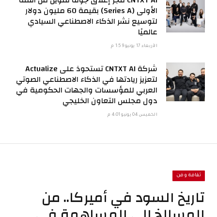
الأولى (Series A) بقيمة 60 مليون دولار
لتوسيع نشر الذكاء الاصطناعي السيادي
عالميًا
الأربعاء 17 يونيو 1:59 م
شركة CNTXT AI تستحوذ على Actualize
لتعزيز ريادتها في الذكاء الاصطناعي الصوتي
العربي للمؤسسات والجهات الحكومية في
دول مجلس التعاون الخليجي
الخميس 04 يونيو 4:01 م
ثقافة وفن
تاريخ السود في أميركا.. من
المسالخ إلى المساهمة في