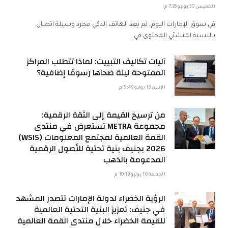
الخميس 30 يوليو 7:26 م
في سوق الإمارات اليوم، لم يعد الهاتف الذكي مجرد وسيلة اتصال.
بالنسبة لمنشئي المحتوى في…
آليات تكاليف التبييت: لماذا تتطلب المراكز
المفتوحة ليلة ضحاها رسومًا إضافية؟
الإثنين 13 يوليو 5:49 م
من ترسيخ القيمة إلى الثقة الرقمية:
مجموعة METRA تستعرض في منتدى
القمة العالمية لمجتمع المعلومات (WSIS)
2026 بجنيف بنية تحتية للأصول الرقمية
المدعومة بالذهب
الجمعة 10 يوليو 10:19 م
الرؤية الخضراء لدولة الإمارات تتصدر المشهد
في جنيف: تعزيز البنية التحتية العالمية
للقيمة الخضراء خلال منتدى القمة العالمية