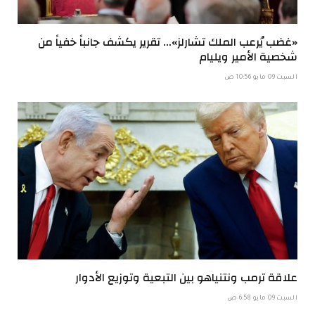
«غضب يُرعب الملك تشارلز»… تقرير يكشف جانباً خفياً من
شخصية الأمير ويليام
السبت 09 مايو 10:56 ص
علاقة ترمب ونتنياهو بين التبعية وتوزيع الأدوار
السبت 09 مايو 6:58 ص