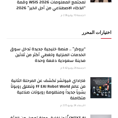
لمجتمع المعلومات WSIS 2026 وقمة
“الذكاء الاصطناعي من أجل الخير” 2026
الجمعة 10 يوليو 2:36 م
اختيارات المحرر
“بروكر” .. منصة خليجية جديدة تدخل سوق
الخدمات المنزلية وتغطي أكثر من ثلاثين
مدينة سعودية دفعة وحدة
الجمعة 26 يونيو 8:42 م
فاراداي فيوتشر تكشف عن المرحلة الثانية
من عالم FF EAI Robot World وتطلق روبوتاً
بشرياً جديداً ومنظومة روبوتات صناعية
متكاملة
الأربعاء 24 يونيو 2:35 م
CNTXT AI تُنجز إغلاق جولة تمويل من الفئة