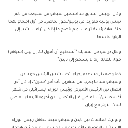
وكان الرئيس السابق قد استقبل نتنياهو في منتجعه في بالم
بيتش بولاية فلوريدا في يوليو/تموز الماضي، في أول اجتماع لهما
منذ نهاية رئاسة ترامب، ولم يتضح ما إذا كان ترامب يشير إلى
الزيارة نفسها.
وقال ترامب في المقابلة “أستطيع أن أقول لك إن بيبي (نتنياهو)
قوي للغاية، إنه لا يستمع إلى بايدن”.
كما وصف ترامب عدم إجراء اتصالات بين الرئيس جو بايدن
ونتنياهو منذ ما يقرب من شهرين بأنه أمر “محزن”، إذ كان آخر
اتصال بين الرئيس الأميركي ورئيس الوزراء الإسرائيلي في شهر
أغسطس/آب الماضي قبل الاتصال الذي أجروه الأربعاء الماضي
لبحث التوتر مع إيران.
وتوترت العلاقات بين بايدن ونتنياهو نتيجة تجاهل رئيس الوزراء
الإسرائيلي التوصيات الأميركية في الحرب على غزة وشن هجمات