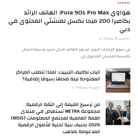
تكنولوجيا
هواوي Pura 90s Pro Max: الهاتف الرائد
بكاميرا 200 ميجا بكسل لمنشئي المحتوى في
دبي
الخميس 30 يوليو 7:26 م
في سوق الإمارات اليوم، لم يعد الهاتف الذكي مجرد وسيلة اتصال.
بالنسبة لمنشئي المحتوى في…
آليات تكاليف التبييت: لماذا تتطلب المراكز
المفتوحة ليلة ضحاها رسومًا إضافية؟
الإثنين 13 يوليو 5:49 م
من ترسيخ القيمة إلى الثقة الرقمية:
مجموعة METRA تستعرض في منتدى
القمة العالمية لمجتمع المعلومات (WSIS)
2026 بجنيف بنية تحتية للأصول الرقمية
المدعومة بالذهب