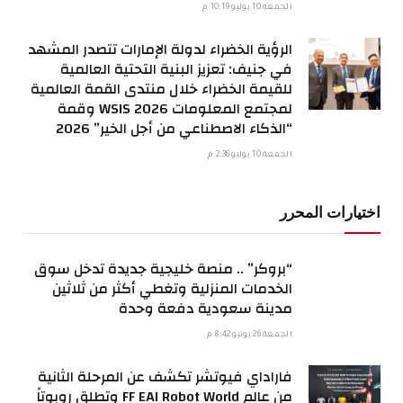
الجمعة 10 يوليو 10:19 م
الرؤية الخضراء لدولة الإمارات تتصدر المشهد
في جنيف: تعزيز البنية التحتية العالمية
للقيمة الخضراء خلال منتدى القمة العالمية
لمجتمع المعلومات WSIS 2026 وقمة
“الذكاء الاصطناعي من أجل الخير” 2026
الجمعة 10 يوليو 2:36 م
اختيارات المحرر
“بروكر” .. منصة خليجية جديدة تدخل سوق
الخدمات المنزلية وتغطي أكثر من ثلاثين
مدينة سعودية دفعة وحدة
الجمعة 26 يونيو 8:42 م
فاراداي فيوتشر تكشف عن المرحلة الثانية
من عالم FF EAI Robot World وتطلق روبوتاً