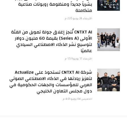
بشرياً جديداً ومنظومة روبوتات صناعية
متكاملة
الأربعاء 24 يونيو 2:35 م
CNTXT AI تُنجز إغلاق جولة تمويل من الفئة
الأولى (Series A) بقيمة 60 مليون دولار
لتوسيع نشر الذكاء الاصطناعي السيادي
عالميًا
الأربعاء 17 يونيو 1:59 م
شركة CNTXT AI تستحوذ على Actualize
لتعزيز ريادتها في الذكاء الاصطناعي الصوتي
العربي للمؤسسات والجهات الحكومية في
دول مجلس التعاون الخليجي
الخميس 04 يونيو 4:01 م