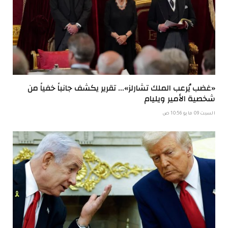
«غضب يُرعب الملك تشارلز»… تقرير يكشف جانباً خفياً من
شخصية الأمير ويليام
السبت 09 مايو 10:56 ص