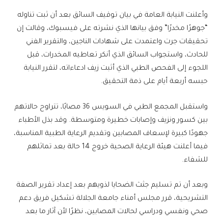
وأعلنت النيابة العامة في بيان توقيف السائق بعد أن ثبت تناوله
“جوهرًا مخدرًا” وفق بيانها الذي نشرته على فيسبوك، وقالت إن
تحقيقات جرت واعتمدت على شهادات الناجين، والتقرير الفني
للحادث، واستجواب السائق الذي أنكر تعاطيه المخدرات، قبل
اللجوء إلى الفحص الطبي الذي أثبت زيف ادعاءاته، لتقرر النيابة
حبسه أربعة أيام على ذمة التحقيق.
واستقبل المجمع الطبي في السويس 36 مصابًا، تتراوح حالاتهم
بين كسور ونزيف وإصابات خطيرة ومتوسطة. وقد بذل الأطباء
جهودًا كبيرة لإسعاف المصابين وتقديم الرعاية الطبية المناسبة،
فيما أعلنت هيئة الرعاية الصحية خروج 14 حالة بعد تماثلهم
للشفاء.
وبعد أن تم تسليم جثث الضحايا لذويهم بعد إعداد تقرير الصفة
التشريحية، قرر مجلس أمناء جامعة الجلالة تشكيل فريق دعم
صحي ونفسي ودراسي لحالات المصابين، نظرًا لأن آثار ما بعد