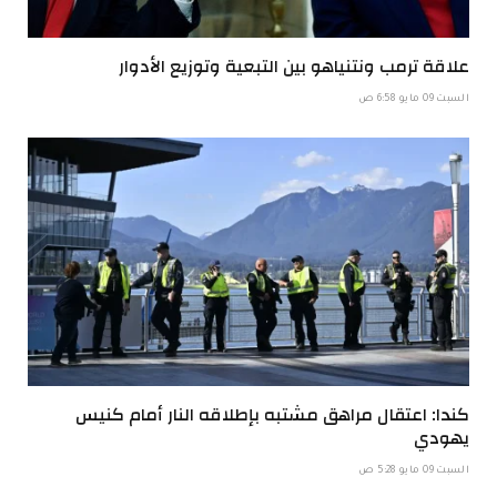
علاقة ترمب ونتنياهو بين التبعية وتوزيع الأدوار
السبت 09 مايو 6:58 ص
كندا: اعتقال مراهق مشتبه بإطلاقه النار أمام كنيس
يهودي
السبت 09 مايو 5:28 ص