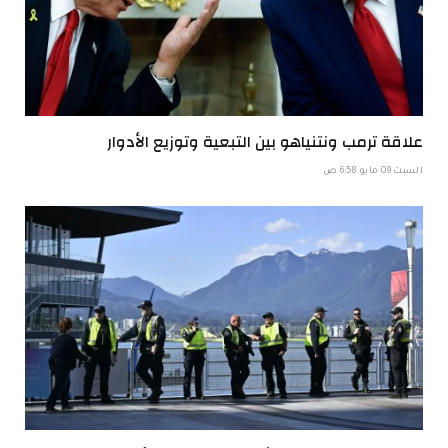
علاقة ترمب ونتنياهو بين التبعية وتوزيع الأدوار
السبت 09 مايو 6:58 ص