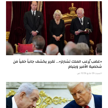
«غضب يُرعب الملك تشارلز»… تقرير يكشف جانباً خفياً من
شخصية الأمير ويليام
السبت 09 مايو 10:56 ص