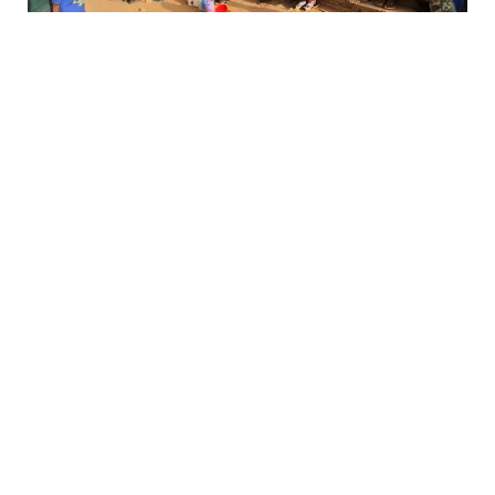
قد تكون المجاعة في السودان أسوأ بمراحل من أي مجاعة رآها
عمال الإغاثة في حياتهم المهنية، وربما تنافس أو تتجاوز المجاعة
المروعة في إثيوبيا عام 1984، ويحذر بعض الخبراء من أن
المجاعة في السودان قد تودي بحياة أكثر من 10 ملايين شخص
ما لم يبد العالم استجابة أكثر نشاطا، وذلك ما لم يحدث حتى الآن.
بهذه العجالة لخص كاتب العمود بصحيفة نيويورك تايمز
نيكولاس كريستوف ما قال إنه شاهده هناك “وجعله محطما”،
موضحا أنه تم الإعلان رسميا عن مجاعة في السودان، قد تودي
بحياة الملايين -وفقا لبعض التقديرات- وتنتهي كواحدة من أسوأ