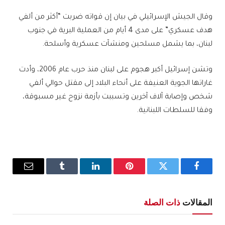
وقال الجيش الإسرائيلي في بيان إن قواته ضربت “أكثر من ألفي
هدف عسكري” على مدى 4 أيام من العملية البرية في جنوب
لبنان، بما يشمل مسلحين ومنشآت عسكرية وأسلحة.
وتشن إسرائيل أكبر هجوم على لبنان منذ حرب عام 2006، وأدت
غاراتها الجوية العنيفة على أنحاء البلاد إلى مقتل حوالي ألفي
شخص وإصابة آلاف آخرين وتسببت بأزمة نزوح غير مسبوقة،
وفقا للسلطات اللبنانية.
فيسبوك
تويتر
بينتيريست
لينكدإن
Tumblr
البريد
الإلكترو
المقالات
ذات الصلة