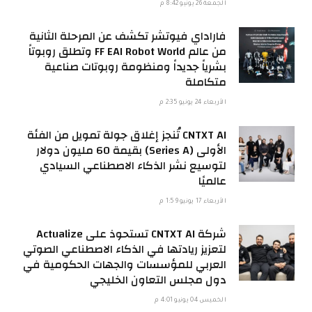
الجمعة 26 يونيو 8:42 م
فاراداي فيوتشر تكشف عن المرحلة الثانية
من عالم FF EAI Robot World وتطلق روبوتاً
بشرياً جديداً ومنظومة روبوتات صناعية
متكاملة
الأربعاء 24 يونيو 2:35 م
CNTXT AI تُنجز إغلاق جولة تمويل من الفئة
الأولى (Series A) بقيمة 60 مليون دولار
لتوسيع نشر الذكاء الاصطناعي السيادي
عالميًا
الأربعاء 17 يونيو 1:59 م
شركة CNTXT AI تستحوذ على Actualize
لتعزيز ريادتها في الذكاء الاصطناعي الصوتي
العربي للمؤسسات والجهات الحكومية في
دول مجلس التعاون الخليجي
الخميس 04 يونيو 4:01 م