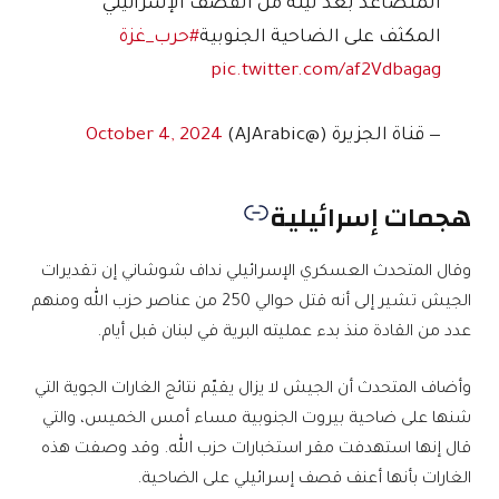
المتصاعد بعد ليلة من القصف الإسرائيلي
المكثف على الضاحية الجنوبية
#حرب_غزة
pic.twitter.com/af2Vdbagag
— قناة الجزيرة (@AJArabic)
October 4, 2024
هجمات إسرائيلية
وقال المتحدث العسكري الإسرائيلي نداف شوشاني إن تقديرات
الجيش تشير إلى أنه قتل حوالي 250 من عناصر حزب الله ومنهم
عدد من القادة منذ بدء عمليته البرية في لبنان قبل أيام.
وأضاف المتحدث أن الجيش لا يزال يقيّم نتائج الغارات الجوية التي
شنها على ضاحية بيروت الجنوبية مساء أمس الخميس، والتي
قال إنها استهدفت مقر استخبارات حزب الله. وقد وصفت هذه
الغارات بأنها أعنف قصف إسرائيلي على الضاحية.