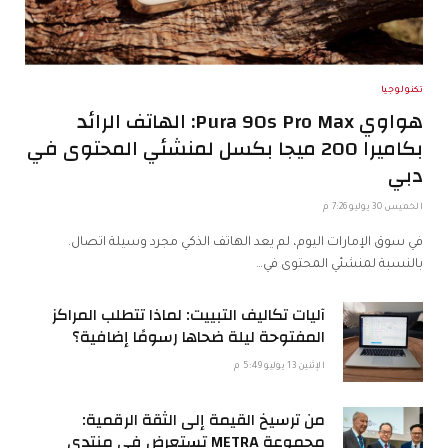
تكنولوجيا
هواوي Pura 90s Pro Max: الهاتف الرائد
بكاميرا 200 ميجا بكسل لمنشئي المحتوى في
دبي
الخميس 30 يوليو 7:26 م
في سوق الإمارات اليوم، لم يعد الهاتف الذكي مجرد وسيلة اتصال.
بالنسبة لمنشئي المحتوى في…
آليات تكاليف التبييت: لماذا تتطلب المراكز
المفتوحة ليلة ضحاها رسومًا إضافية؟
الإثنين 13 يوليو 5:49 م
من ترسيخ القيمة إلى الثقة الرقمية:
مجموعة METRA تستعرض في منتدى