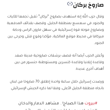
صاروخ بركان
وقال حزب الله إنه استهدف بصاروخ “بركان” ثقيل تجمعا للآليات
والجنود في سعسع بمنطقة الجليل، وقصف بقذائف المدفعية
وبصاروخ موجه قوة إسرائيلية في سهل مارون الراس ودبابة
ميركافا في محيط موقع المالكية، مؤكدا وقوع قتلى وجرحى بين
الجنود.
وأعلن الحزب أيضا أنه قصف برشقات صاروخية مدينة صفد
وقاعدة إيلانيا وقاعدة كتسرين ومستوطنة حتسور من بين
أهداف أخرى عديدة.
ورصدت إسرائيل خلال ساعة واحدة إطلاق 70 صاروخا من لبنان
باتجاه منطقة الجليل الأعلى، وفقا لما ذكره الجيش الإسرائيلي.
#بيروت
هذا الصباح!.. مشاهد الدمار والدخان