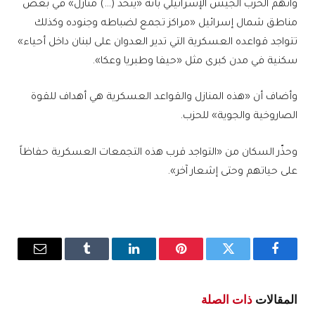
واتهم الحزب الجيش الإسرائيلي بأنه «يتخذ (…) منازل» في بعض
مناطق شمال إسرائيل «مراكز تجمع لضباطه وجنوده وكذلك
تتواجد قواعده العسكرية التي تدير العدوان على لبنان داخل أحياء»
سكنية في مدن كبرى مثل «حيفا وطبريا وعكا».
وأضاف أن «هذه المنازل والقواعد العسكرية هي أهداف للقوة
الصاروخية والجوية» للحزب.
وحذّر السكان من «التواجد قرب هذه التجمعات العسكرية حفاظاً
على حياتهم وحتى إشعار آخر».
فيسبوك
تويتر
بينتيريست
لينكدإن
Tumblr
البريد
الإلكترو
المقالات
ذات الصلة