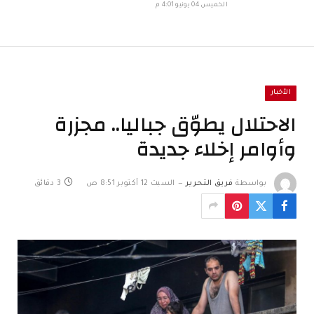
الخميس 04 يونيو 4:01 م
الأخبار
الاحتلال يطوّق جباليا.. مجزرة
وأوامر إخلاء جديدة
بواسطة
فريق التحرير
السبت 12 أكتوبر 8:51 ص
3 دقائق