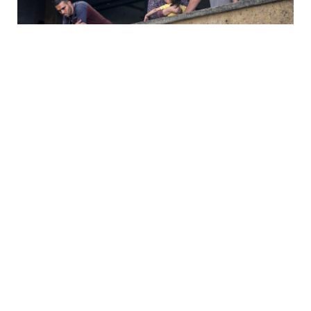
يتواصل القصف الإسرائيلي على غزة، بينما أصدرت قوات الاحتلال
أوامر إخلاء جديدة في منطقتَي جباليا النزلة وجباليا البلد شمالي
القطاع.
وقد أفاد مراسل التلفزيون العربي صباح اليوم السبت، بأن قصفًا
مدفعيًا إسرائيليًا عنيفًا طال شمال غزة، مع إطلاق نار كثيف
شمال مخيمَي البريج والنصيرات.
كما تحدث عن قصف مدفعي على مناطق غرب مدينة رفح،
والمناطق الشرقية من خانيونس جنوبًا.