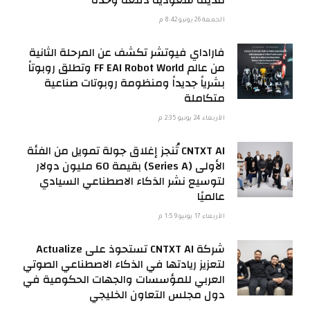
الجمعة 26 يونيو 8:42 م
فاراداي فيوتشر تكشف عن المرحلة الثانية
من عالم FF EAI Robot World وتطلق روبوتاً
بشرياً جديداً ومنظومة روبوتات صناعية
متكاملة
الأربعاء 24 يونيو 2:35 م
CNTXT AI تُنجز إغلاق جولة تمويل من الفئة
الأولى (Series A) بقيمة 60 مليون دولار
لتوسيع نشر الذكاء الاصطناعي السيادي
عالميًا
الأربعاء 17 يونيو 1:59 م
شركة CNTXT AI تستحوذ على Actualize
لتعزيز ريادتها في الذكاء الاصطناعي الصوتي
العربي للمؤسسات والجهات الحكومية في
دول مجلس التعاون الخليجي