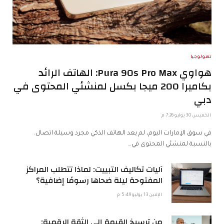
تكنولوجيا
هواوي Pura 90s Pro Max: الهاتف الرائد
بكاميرا 200 ميجا بكسل لمنشئي المحتوى في
دبي
الخميس 30 يوليو 7:26 م
في سوق الإمارات اليوم، لم يعد الهاتف الذكي مجرد وسيلة اتصال.
بالنسبة لمنشئي المحتوى في…
آليات تكاليف التبييت: لماذا تتطلب المراكز
المفتوحة ليلة ضحاها رسومًا إضافية؟
الإثنين 13 يوليو 5:49 م
من ترسيخ القيمة إلى الثقة الرقمية: