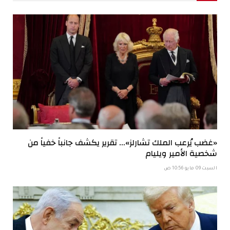
«غضب يُرعب الملك تشارلز»… تقرير يكشف جانباً خفياً من
شخصية الأمير ويليام
السبت 09 مايو 10:56 ص