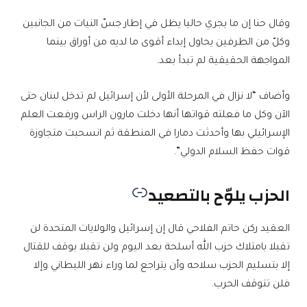
وقال حنا إن ما يجري حاليا يظل في إطار جسّ النيات من الجانبين
وكلّ من الطرفين يحاول إبداء أقوى ما لديه من أوراق بينما
المواجهة الحقيقية لم تبدأ بعد.
وأضاف “لا نزال في المرحلة الأولى لأن إسرائيل لم تدخل لبنان حتى
الآن وكل ما فعلته قواتها أنها دخلت مارون الراس ورفعت العلم
الإسرائيلي بها وأحدثت دمارا في المنطقة ثم انسحبت متجاوزة
قوات حفظ السلام الدولي”.
الحزب يلوّح بالتصعيد
العقيد ركن حاتم الفلاحي قال إن إسرائيل والولايات المتحدة لن
تقبلا بامتلاك حزب الله أسلحة بعد اليوم ولن تقبلا بوقف للقتال
إلا بتسليم الحزب سلاحه وأن يتراجع لما وراء نهر الليطاني وإلا
فلن تتوقف الحرب.