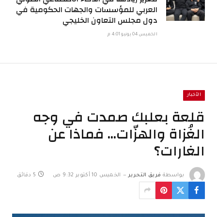
العربي للمؤسسات والجهات الحكومية في
دول مجلس التعاون الخليجي
الخميس 04 يونيو 4:01 م
الأخبار
قلعة بعلبك صمدت في وجه
الغُزاة والهزّات… فماذا عن
الغارات؟
بواسطة
فريق التحرير
الخميس 10 أكتوبر 9:32 ص
5 دقائق