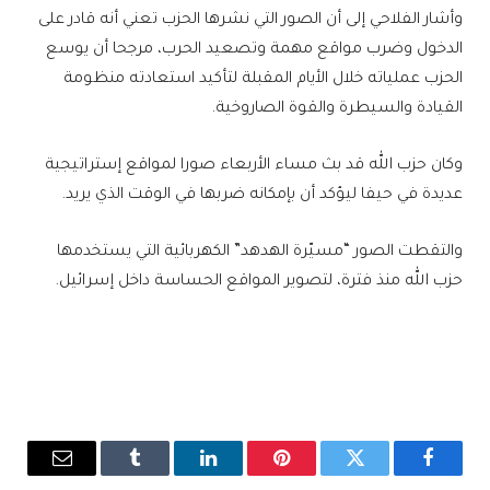
وأشار الفلاحي إلى أن الصور التي نشرها الحزب تعني أنه قادر على
الدخول وضرب مواقع مهمة وتصعيد الحرب، مرجحا أن يوسع
الحزب عملياته خلال الأيام المقبلة لتأكيد استعادته منظومة
القيادة والسيطرة والقوة الصاروخية.
وكان حزب الله قد بث مساء الأربعاء صورا لمواقع إستراتيجية
عديدة في حيفا ليؤكد أن بإمكانه ضربها في الوقت الذي يريد.
والتقطت الصور “مسيّرة الهدهد” الكهربائية التي يستخدمها
حزب الله منذ فترة، لتصوير المواقع الحساسة داخل إسرائيل.
فيسبوك
تويتر
بينتيريست
لينكدإن
Tumblr
البريد