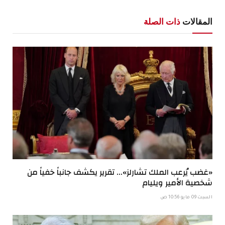
الإلكترو
المقالات
ذات الصلة
«غضب يُرعب الملك تشارلز»… تقرير يكشف جانباً خفياً من
شخصية الأمير ويليام
السبت 09 مايو 10:56 ص