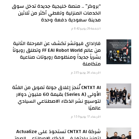
“بروكر” .. منصة خليجية جديدة تدخل سوق
الخدمات المنزلية وتغطي أكثر من ثلاثين
مدينة سعودية دفعة وحدة
الجمعة 26 يونيو 8:42 م
فاراداي فيوتشر تكشف عن المرحلة الثانية
من عالم FF EAI Robot World وتطلق روبوتاً
بشرياً جديداً ومنظومة روبوتات صناعية
متكاملة
الأربعاء 24 يونيو 2:35 م
CNTXT AI تُنجز إغلاق جولة تمويل من الفئة
الأولى (Series A) بقيمة 60 مليون دولار
لتوسيع نشر الذكاء الاصطناعي السيادي
عالميًا
الأربعاء 17 يونيو 1:59 م
شركة CNTXT AI تستحوذ على Actualize
لتعزيز ريادتها في الذكاء الاصطناعي الصوتي