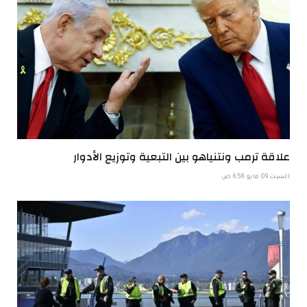
علاقة ترمب ونتنياهو بين التبعية وتوزيع الأدوار
السبت 09 مايو 6:58 ص