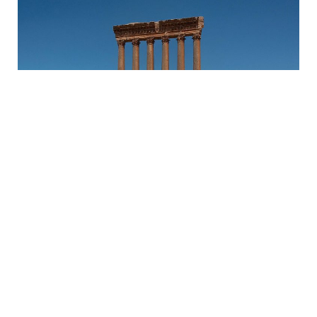
كلّما اهتزّت مدينة بعلبك تحت وطأة الغارات الإسرائيلية، ارتعدت
قلوب اللبنانيين وعشّاق التاريخ خوفاً على قلعةٍ عمرُها من عمر
لبنان. منذ الفينيقيين المؤسسين، 5 آلاف سنة تعاقبت خلالها
الحضارات كلّها على موقعٍ ازدان بمعابد وهياكل ضخمة، بدأ
الرومان بتشييدها في القرن الثاني بعد الميلاد. قرونٌ متعاقبة
أبصرت القلعة فيها غزاةً يتناحرون من أجل السطوة عليها،