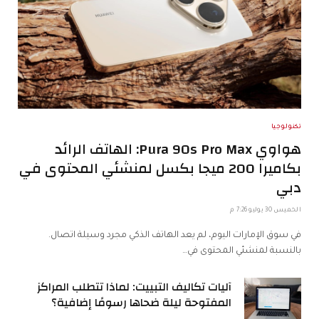
تكنولوجيا
هواوي Pura 90s Pro Max: الهاتف الرائد
بكاميرا 200 ميجا بكسل لمنشئي المحتوى في
دبي
الخميس 30 يوليو 7:26 م
في سوق الإمارات اليوم، لم يعد الهاتف الذكي مجرد وسيلة اتصال.
بالنسبة لمنشئي المحتوى في…
آليات تكاليف التبييت: لماذا تتطلب المراكز
المفتوحة ليلة ضحاها رسومًا إضافية؟