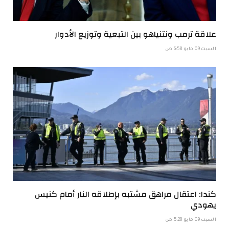
علاقة ترمب ونتنياهو بين التبعية وتوزيع الأدوار
السبت 09 مايو 6:58 ص
كندا: اعتقال مراهق مشتبه بإطلاقه النار أمام كنيس
يهودي
السبت 09 مايو 5:28 ص