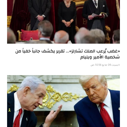
«غضب يُرعب الملك تشارلز»… تقرير يكشف جانباً خفياً من
شخصية الأمير ويليام
السبت 09 مايو 10:56 ص