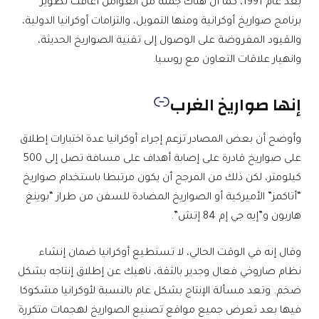
بعد عام 1991، كما أن هناك جملة من العوامل أعاقت تطوير
برنامج صواريخ أوكرانية ومنها التمويل، والتزامات أوكرانيا الدولية،
والقيود المفروضة على الوصول إلى تقنية الصواريخ الحديثة،
وانهيار علاقات التعاون مع روسيا.
إنها صواريخ الغرب
وأوضح أن بعض المصادر تزعم إجراء أوكرانيا عدة اختبارات إطلاق
على صواريخ قادرة على إصابة أهداف على مسافة تصل إلى 500
كيلومتر، لكن ذلك من المرجح أن يكون مرتبطا باستخدام صواريخ
“أتاكمز” الأميركية أو الصواريخ المضادة للسفن من طراز “بوينغ
هاربون و”إيه جي إم 84 إتش”.
وقال إنه في الوقت الحالي، لا تستطيع أوكرانيا ضمان إنشاء
نظام صاروخي فعال وجدير بالثقة، ناهيك عن إطلاق إنتاجه بشكل
ضخم. وتعد مسألة الإنتاج بشكل عام بالنسبة لأوكرانيا مشكوكا
فيها بعد تعرض جميع مواقع تصنيع الصواريخ لهجمات متكررة