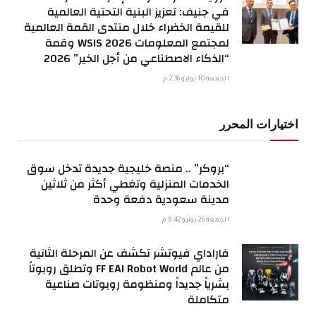
في جنيف: تعزيز البنية التحتية العالمية
للقيمة الخضراء خلال منتدى القمة العالمية
لمجتمع المعلومات WSIS 2026 وقمة
“الذكاء الاصطناعي من أجل الخير” 2026
الجمعة 10 يوليو 2:36 م
اختيارات المحرر
“بروكر” .. منصة خليجية جديدة تدخل سوق
الخدمات المنزلية وتغطي أكثر من ثلاثين
مدينة سعودية دفعة وحدة
الجمعة 26 يونيو 8:42 م
فاراداي فيوتشر تكشف عن المرحلة الثانية
من عالم FF EAI Robot World وتطلق روبوتاً
بشرياً جديداً ومنظومة روبوتات صناعية
متكاملة