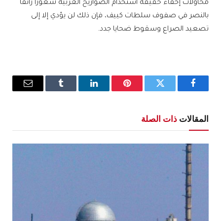
محاولات إخفاء حقيقة استخدام الصواريخ الغربية شعورا زائفا
بالنصر في صفوف سلطات كييف، فإن ذلك لن يؤدي إلا إلى
تصعيد الصراع وسقوط ضحايا جدد.
فيسبوك
تويتر
بينتيريست
لينكدإن
Tumblr
البريد
الإلكترو
المقالات
ذات الصلة