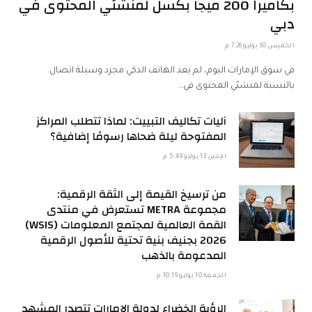
بكاميرا 200 ميجا بكسل لمنشئي المحتوى في
دبي
الخميس 30 يوليو 7:26 م
في سوق الإمارات اليوم، لم يعد الهاتف الذكي مجرد وسيلة اتصال.
بالنسبة لمنشئي المحتوى في…
آليات تكاليف التبييت: لماذا تتطلب المراكز
المفتوحة ليلة ضحاها رسومًا إضافية؟
الإثنين 13 يوليو 5:49 م
من ترسيخ القيمة إلى الثقة الرقمية:
مجموعة METRA تستعرض في منتدى
القمة العالمية لمجتمع المعلومات (WSIS)
2026 بجنيف بنية تحتية للأصول الرقمية
المدعومة بالذهب
الجمعة 10 يوليو 10:19 م
الرؤية الخضراء لدولة الإمارات تتصدر المشهد