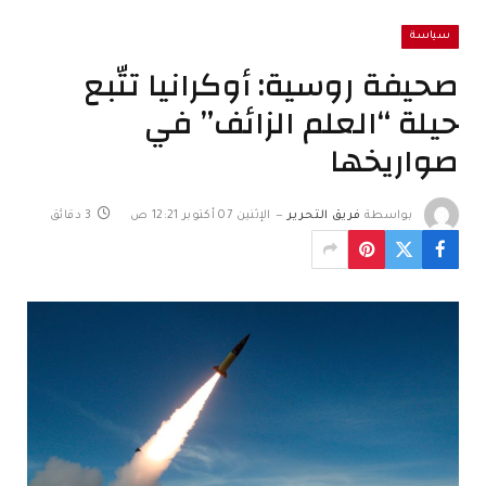
سياسة
صحيفة روسية: أوكرانيا تتّبع
حيلة “العلم الزائف” في
صواريخها
بواسطة
فريق التحرير
الإثنين 07 أكتوبر 12:21 ص
3 دقائق