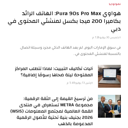
تكنولوجيا
هواوي Pura 90s Pro Max: الهاتف الرائد
بكاميرا 200 ميجا بكسل لمنشئي المحتوى في
دبي
الخميس 30 يوليو 7:26 م
في سوق الإمارات اليوم، لم يعد الهاتف الذكي مجرد وسيلة اتصال.
بالنسبة لمنشئي المحتوى في…
آليات تكاليف التبييت: لماذا تتطلب المراكز
المفتوحة ليلة ضحاها رسومًا إضافية؟
الإثنين 13 يوليو 5:49 م
من ترسيخ القيمة إلى الثقة الرقمية:
مجموعة METRA تستعرض في منتدى
القمة العالمية لمجتمع المعلومات (WSIS)
2026 بجنيف بنية تحتية للأصول الرقمية
المدعومة بالذهب