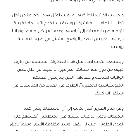
الأوكرانية أو تدعي أنها من إنتاجها الخاص.
وبحسب الكاتب؛ تلجأ كييف والغرب لمثل هذه الخطوة من أجل
تجنب الاتهامات المباشرة الروسية باستخدام الأسلحة الغربية
لتوجيه ضربة عميقة إلى أراضيها وعدم تعريض حلفاء أوكرانيا
ورعاتها الغربيين للخطر الواضح المتمثل في ضربة انتقامية
روسية.
ويستبعد الكاتب اتخاذ مثل هذه الخطوات المحتملة من طرف
كييف من دون علم حلفائها الغربيين، لا سيما في ظل غض
الولايات المتحدة وحلفائها، “الذين يمارسون لعبتهم
الجيوسياسية الخطيرة”، الطرفَ في العديد من المناسبات عن
استفزازات كييف.
وفي ختام التقرير أشار الكاتب إلى أن الاستعانة بمثل هذه
التكتيكات تحمل تداعيات سلبية على المنظمين أنفسهم على
المدى الطويل؛ حيث لن تقف روسيا مكتوفة الأيدي. وبينما تخلق