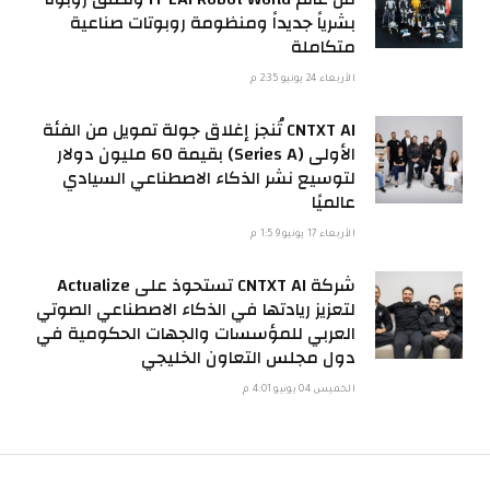
بشرياً جديداً ومنظومة روبوتات صناعية
متكاملة
الأربعاء 24 يونيو 2:35 م
CNTXT AI تُنجز إغلاق جولة تمويل من الفئة
الأولى (Series A) بقيمة 60 مليون دولار
لتوسيع نشر الذكاء الاصطناعي السيادي
عالميًا
الأربعاء 17 يونيو 1:59 م
شركة CNTXT AI تستحوذ على Actualize
لتعزيز ريادتها في الذكاء الاصطناعي الصوتي
العربي للمؤسسات والجهات الحكومية في
دول مجلس التعاون الخليجي
الخميس 04 يونيو 4:01 م