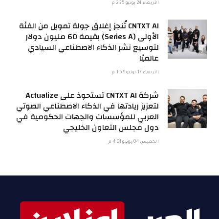
الأربعاء 24 يونيو 2:35 م
CNTXT AI تُنجز إغلاق جولة تمويل من الفئة
الأولى (Series A) بقيمة 60 مليون دولار
لتوسيع نشر الذكاء الاصطناعي السيادي
عالميًا
الأربعاء 17 يونيو 1:59 م
شركة CNTXT AI تستحوذ على Actualize
لتعزيز ريادتها في الذكاء الاصطناعي الصوتي
العربي للمؤسسات والجهات الحكومية في
دول مجلس التعاون الخليجي
الخميس 04 يونيو 4:01 م