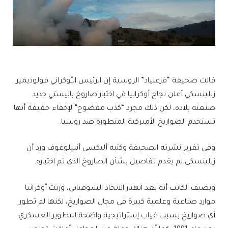
قالت صحيفة “فزغلياد” الروسية إن الرئيس الأوكراني فولوديمير
زيلينسكي أعلن نجاح أوكرانيا في اختبار صاروخ باليستي جديد
صنعته بلاده، لكن ذلك مجرد “كذب مفضوح” لإخفاء حقيقة أنها
تستخدم الصواريخ الأميركية المتطورة ضد روسيا.
وفي تقرير نشرته الصحيفة وكتبه أليكسي أنبيلوغوف ورد أن
زيلينسكي لم يقدم تفاصيل بشأن الصاروخ الذي تم اختباره.
ويضيف الكاتب أنه بعد انهيار الاتحاد السوفياتي، ورثت أوكرانيا
موارد صناعية وعلمية كبيرة في مجال الصواريخ، لكنها لم تطور
أي صواريخ بسبب غياب إستراتيجية واضحة للتطوير العسكري