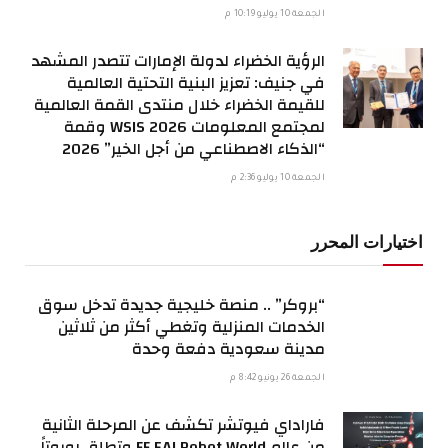
الجمعة 10 يوليو 10:19 م
الرؤية الخضراء لدولة الإمارات تتصدر المشهد
في جنيف: تعزيز البنية التحتية العالمية
للقيمة الخضراء خلال منتدى القمة العالمية
لمجتمع المعلومات WSIS 2026 وقمة
“الذكاء الاصطناعي من أجل الخير” 2026
الجمعة 10 يوليو 2:36 م
اختيارات المحرر
“بروكر” .. منصة خليجية جديدة تدخل سوق
الخدمات المنزلية وتغطي أكثر من ثلاثين
مدينة سعودية دفعة وحدة
الجمعة 26 يونيو 8:42 م
فاراداي فيوتشر تكشف عن المرحلة الثانية
من عالم FF EAI Robot World وتطلق روبوتاً