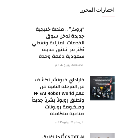
اختيارات المحرر
“بروكر” .. منصة خليجية
جديدة تدخل سوق
الخدمات المنزلية وتغطي
أكثر من ثلاثين مدينة
سعودية دفعة وحدة
الجمعة 26 يونيو 8:42 م
فاراداي فيوتشر تكشف
عن المرحلة الثانية من
عالم FF EAI Robot World
وتطلق روبوتاً بشرياً جديداً
ومنظومة روبوتات
صناعية متكاملة
الأربعاء 24 يونيو 2:35 م
CNTXT AI تُنجز إغلاق