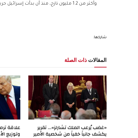
وأكثر من 1.2 مليون نازح، منذ أن بدأت إسرائيل حربها على لبنان في 23 سبتمبر الماضي.
شاركها.
المقالات
ذات الصلة
«غضب يُرعب الملك تشارلز»… تقرير
علاقة ترمب
يكشف جانباً خفياً من شخصية الأمير
وتوزيع الأد