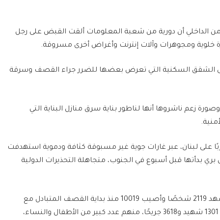
وى الأمن الداخلي أن دورية من شعبة المعلومات ألقت القبض على رجل
 خلوية ومجوهرات وآلات إنترنت وأغراض أخرى مسروقة.
إلى الشقق السكنية التي تعرض بعضها للضرر جراء القصف وسرقة
رة زعم ناشروها أنها لناطور بناية سرق منازل البناية التي
منية.
ل حربًا على لبنان، عبر غارات جوية غير مسبوقة كثافة ودموية استهدفت
بري بدأتها قبل أسبوع في الجنوب، متجاهلة التحذيرات الدولية
ووفقًا للأرقام الرسمية حتى مساء الثلاثاء، استشهد 2119 شخصًا وأصيب 10019 منذ بداية القصف المتبادل مع
“حزب الله” في 8 أكتوبر/ تشرين الأول 2023، بينهم 1301 شهيد و3618 جريحًا، منهم عدد كبير من الأطفال والنساء،