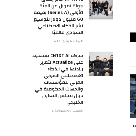
جولة تمويل من الفئة
الأولى (Series A) بقيمة
60 مليون دولار لتوسيع
نشر الذكاء الاصطناعي
السيادي عالميًا
ريد
الأربعاء 17 يونيو 1:59 م
لكتروني
شركة CNTXT AI تستحوذ
على Actualize لتعزيز
ريادتها في الذكاء
الاصطناعي الصوتي
العربي للمؤسسات
والجهات الحكومية في
دول مجلس التعاون
الخليجي
الخميس 04 يونيو 4:01 م
ه