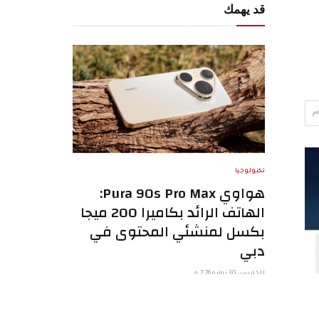
قد يهمك
تكنولوجيا
هواوي Pura 90s Pro Max:
الهاتف الرائد بكاميرا 200 ميجا
بكسل لمنشئي المحتوى في
دبي
الخميس 30 يوليو 7:26 م
في سوق الإمارات اليوم، لم يعد الهاتف الذكي
مجرد وسيلة اتصال. بالنسبة لمنشئي المحتوى