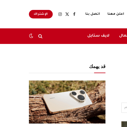
اعلن معنا
اتصل بنا
الإشتراك
X
فيسبوك
الانستغرام
(Twitter)
مال
لايف ستايل
قد يهمك