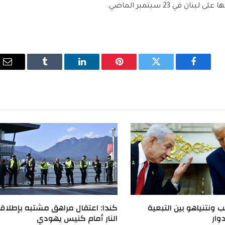
فيسبوك
تويتر
بينتيريست
لينكدإن
Tumblr
الب
الإ
 ونتنياهو بين التبعية
كندا: اعتقال مراهق مشتبه بإطلاق
وار
النار أمام كنيس يهودي