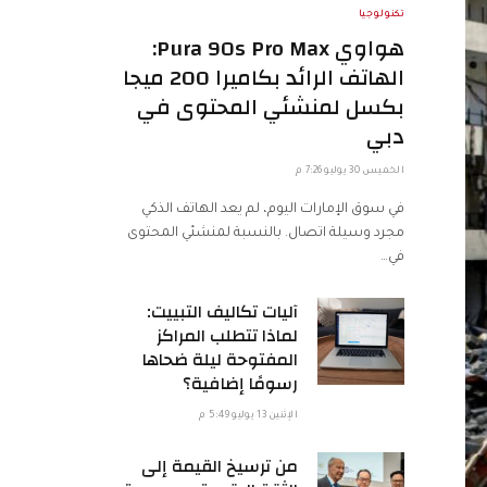
تكنولوجيا
هواوي Pura 90s Pro Max:
الهاتف الرائد بكاميرا 200 ميجا
بكسل لمنشئي المحتوى في
دبي
الخميس 30 يوليو 7:26 م
في سوق الإمارات اليوم، لم يعد الهاتف الذكي
مجرد وسيلة اتصال. بالنسبة لمنشئي المحتوى
في…
آليات تكاليف التبييت:
لماذا تتطلب المراكز
المفتوحة ليلة ضحاها
رسومًا إضافية؟
الإثنين 13 يوليو 5:49 م
من ترسيخ القيمة إلى