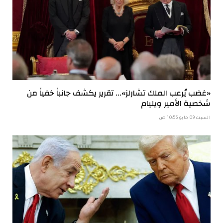
«غضب يُرعب الملك تشارلز»… تقرير يكشف جانباً خفياً من
شخصية الأمير ويليام
السبت 09 مايو 10:56 ص