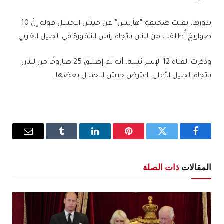
بدورها، نقلت صحيفة “هآرتس” عن جيش الاحتلال قوله إنّ 10
صواريخ أُطلقت من لبنان باتجاه رأس الناقورة في الجليل الغربي.
وذكرت القناة 12 الإسرائيلية، أنه تم إطلاق 25 صاروخًا من لبنان
باتجاه الجليل الأعلى، اعترض جيش الاحتلال بعضها.
فيسبوك
تويتر
بينتيريست
لينكدإن
Tumblr
البريد
الإلكترو
المقالات
ذات الصلة