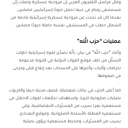
وقال مراسل التلفزيون العربي إن مروحية عسكرية وصلت إلى
مستشفى رمبام في حيفا تحمل جنودًا إسرائيليين مصابين،
بعدما كان قد تحدث عن مروحية عسكرية إسرائيلية قادمة من
الشمال حطت في المستشفى نفسه حاملة جنودًا مصابين.
عمليات “حزب الله”
وأفاد “حزب الله” في بيان، بأنّه تصدّى لقوة إسرائيلية حاولت
التسلّل من خلف موقع القوات الدولية في اللبونة مدعومة
بجرافات وآليات، وأجبرها على الانسحاب بعد إيقاع قتلى وجرحى
في صفوفها.
كما أعلن الحزب في بيانات منفصلة، قصف مدينة ‏حيفا والكريوت
بصليات صاروخية كبيرة، واستهداف تجمّعات لقوات الاحتلال في
مستعمرة يعرا بسرب من المسيّرات الانقضاضية، وفي
مستعمرة المطلة بالأسلحة الصاروخية، وموقع البغدادي
بسرب من المسيّرات، ومحيط مستعمرة يرؤون بصلية