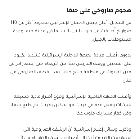
هجوم صاروخي على حيفا
في المقابل، أعلن جيش الاحتلال الإسرائيلي سقوط أكثر من 110
صواريخ أُطلقت من جنوب لبنان، لا سيما في مدينة حيفا وعدة
مستوطنات بالجليل.
بدورها، أعلنت قيادة الجبهة الداخلية الإسرائيلية تشديد القيود
على المدنيين ووقف التدريس بدءًا من الأربعاء حتى إشعار آخر في
مدن الكريوت في منطقة خليج حيفا، بعد القصف الصاروخي من
لبنان.
وأعلنت الجبهة الداخلية الإسرائيلية وقوع أضرار مادية جسيمة
بمركبات ومبان عدة في كريات موتسكين وكريات يام خليج حيفا،
وفي كفار مساريك جنوب عكا.
وذكرت وسائل إعلام إسرائيلية أنّ الرشقة الصاروخية التي
استهدفت الكريوت أدت إلى أضرار في شبكة الكهرباء في 3