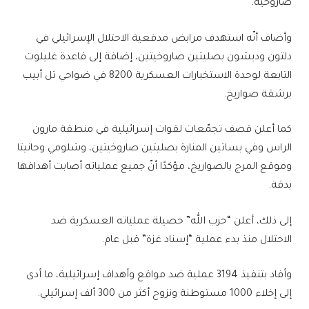
صاروخية.
وأضاف أنّه استهدف مرابض مدفعية ‌‏الاحتلال الإسرائيلي في
دلتون وديشون بصليتين صاروخيتين، إضافة إلى قاعدة غليلوت
التابعة لوحدة الاستخبارات العسكرية 8200 في ضواحي تل أبيب
برشقة صواريخ.
كما أعلن قصف تجمّعات لقوات إسرائيلية في منطقة مارون
الراس وفي بساتين المنارة بصليتين صاروخيتين، وشلومي وحانيتا
وموقع المرج بالصواريخ، مؤكدًا أنّ جميع عملياته أصابت أهدافها
بدقة.
إلى ذلك، أعلن “حزب الله” حصيلة عملياته العسكرية ضد
الاحتلال منذ بدء عملية “إسناد غزة” قبل عام.
وأفاد بتنفيذ 3194 عملية ضد مواقع وأهداف إسرائيلية، ما أدى
إلى إخلاء 1000 مستوطنة ونزوح أكثر من 300 ألف إسرائيلي.