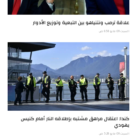
علاقة ترمب ونتنياهو بين التبعية وتوزيع الأدوار
السبت 09 مايو 6:58 ص
كندا: اعتقال مراهق مشتبه بإطلاقه النار أمام كنيس
يهودي
السبت 09 مايو 5:28 ص