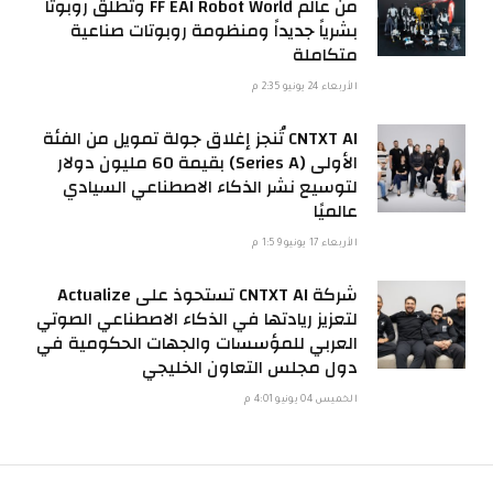
من عالم FF EAI Robot World وتطلق روبوتاً
بشرياً جديداً ومنظومة روبوتات صناعية
متكاملة
الأربعاء 24 يونيو 2:35 م
CNTXT AI تُنجز إغلاق جولة تمويل من الفئة
الأولى (Series A) بقيمة 60 مليون دولار
لتوسيع نشر الذكاء الاصطناعي السيادي
عالميًا
الأربعاء 17 يونيو 1:59 م
شركة CNTXT AI تستحوذ على Actualize
لتعزيز ريادتها في الذكاء الاصطناعي الصوتي
العربي للمؤسسات والجهات الحكومية في
دول مجلس التعاون الخليجي
الخميس 04 يونيو 4:01 م