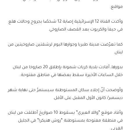
مواقع.
وأكدت القناة 12 الإسرائيلية إصابة 12 شخصًا بجروح وحالات هلع
في حيفا والكريوت بعد القصف الصاروخي.
كما تعرّضت مدينة طبريا وجوارها اليوم لرشقتين صاروخيتين من
لبنان.
بدورها، أفادت بلدية كريات شمونة بإطلاق 20 صاروخا من لبنان
خلال الساعات الأخيرة سقط بعضها في مناطق مفتوحة.
وأوضحت أنّ إجلاء سكان المستوطنة سيستمرّ حتى نهاية شهر
ديسمبر/ كانون الأول المقبل على الأقل.
وأفاد موقع “واللا العبري” بسقوط 10 صواريخ أطلقت من لبنان
في منطقة مفتوحة بمستوطنة “روش هنيكرا” في الجليل
الغربي.