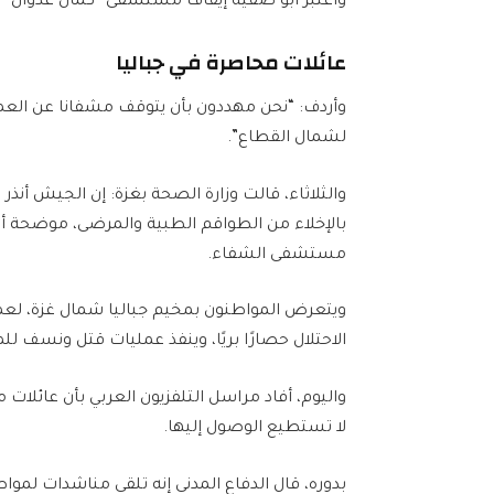
واعتبر أبو صفية إيقاف مستشفى “كمال عدوان” عن ال
عائلات محاصرة في جباليا
وأردف: “نحن مهددون بأن يتوقف مشفانا عن العمل
لشمال القطاع”.
والثلاثاء، قالت وزارة الصحة بغزة: إن الجيش أ
بالإخلاء من الطواقم الطبية والمرضى، موضحة أن 
مستشفى الشفاء.
ويتعرض المواطنون بمخيم جباليا شمال غزة، لعمل
الاحتلال حصارًا بريًا، وينفذ عمليات قتل ونسف ل
واليوم، أفاد مراسل التلفزيون العربي بأن عائلا
لا تستطيع الوصول إليها.
بدوره، قال الدفاع المدني إنه تلقى مناشدات لمو