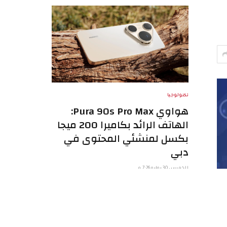
تكنولوجيا
هواوي Pura 90s Pro Max:
الهاتف الرائد بكاميرا 200 ميجا
بكسل لمنشئي المحتوى في
دبي
الخميس 30 يوليو 7:26 م
في سوق الإمارات اليوم، لم يعد الهاتف الذكي
مجرد وسيلة اتصال. بالنسبة لمنشئي المحتوى
في…