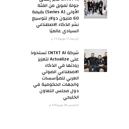
جولة تمويل من الفئة
الأولى (Series A) بقيمة
60 مليون دولار لتوسيع
نشر الذكاء الاصطناعي
السيادي عالميًا
الأربعاء 17 يونيو 1:59 م
شركة CNTXT AI تستحوذ
على Actualize لتعزيز
ريادتها في الذكاء
الاصطناعي الصوتي
العربي للمؤسسات
والجهات الحكومية في
دول مجلس التعاون
الخليجي
الخميس 04 يونيو 4:01 م