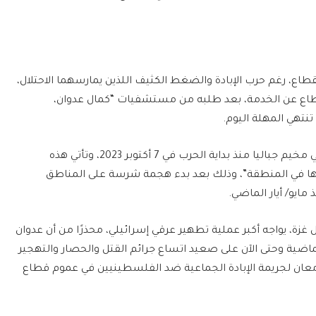
طاع، رغم حرب الإبادة والضغط الكثيف اللذين يمارسهما الاحتلال،
طاع عن الخدمة، بعد طلبه من مستشفيات “كمال عدوان،
وهذه العملية البرية الثالثة التي ينفذها الاحتلال في مخيم جباليا منذ بداية الحرب في 7 أكتوبر 2023، وتأتي هذه
ها في المنطقة”، وذلك بعد بدء هجمة شرسة على المناطق
ايو/ أيار الماضي.
غزة، يواجه أكبر عملية تطهير عرقي إسرائيلي، محذرًا من أن عدوان
الماضية وحتى الآن على صعيد اتساع جرائم القتل والحصار والتهجير
عان لجريمة الإبادة الجماعية ضد الفلسطينيين في عموم قطاع