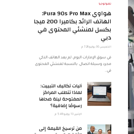
تكنولوجيا
هواوي Pura 90s Pro Max:
الهاتف الرائد بكاميرا 200 ميجا
بكسل لمنشئي المحتوى في
دبي
الخميس 30 يوليو 7:26 م
في سوق الإمارات اليوم، لم يعد الهاتف الذكي
مجرد وسيلة اتصال. بالنسبة لمنشئي المحتوى
في…
آليات تكاليف التبييت:
لماذا تتطلب المراكز
المفتوحة ليلة ضحاها
رسومًا إضافية؟
الإثنين 13 يوليو 5:49 م
من ترسيخ القيمة إلى