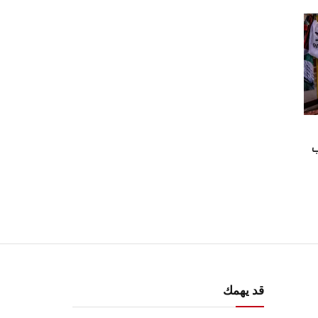
ب
قد يهمك