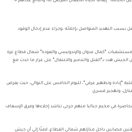
خدمة، “إيقافًا لحياة الأطفال المرضى به، والبالغ عددهم 8”.
 بسبب التهديد المتواصل بإخلائه ،وجراء عدم إدخال الوقود
نذر مستشفيات “كمال عدوان والإندونيسي والعودة” شمال قطاع غزة
الجيش هدد بـ”القتل والتدمير والاعتقال” على غرار ما حدث مع
ية “إبادة وتطهير عرقي”، لليوم الخامس على التوالي، حيث يفرض
لمنازل، وتهجير قسري.
ت محاصرة في مخيم جباليا منهم جرحى تناشد إخلاءها وفرق الإسعاف
اطنين مصابين داخل منازلهم شمالي القطاع، لافتًا إلى أن جيش