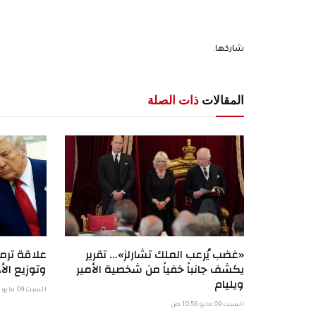
شاركها.
المقالات
ذات الصلة
«غضب يُرعب الملك تشارلز»… تقرير
علاقة ترمب
يكشف جانباً خفياً من شخصية الأمير
وتوزيع الأد
ويليام
السبت 09 مايو 6:58 ص
السبت 09 مايو 10:56 ص