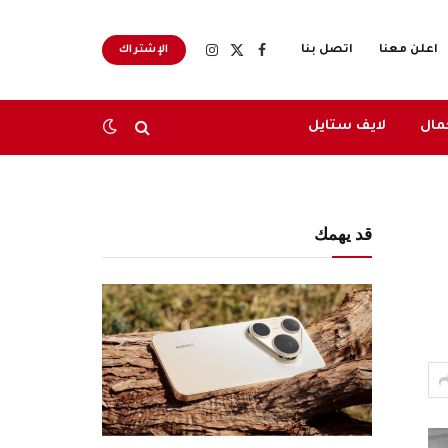
اعلن معنا
اتصل بنا
الإشتراك
X
فيسبوك
الانستغرام
(Twitter)
مال
لايف ستايل
قد يهمك