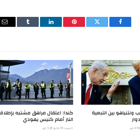
فيسبوك
تويتر
بينتيريست
لينكدإن
Tumblr
الب
الإ
 ونتنياهو بين التبعية
كندا: اعتقال مراهق مشتبه بإطلاق
وار
النار أمام كنيس يهودي
السبت 09 مايو 5:28 ص