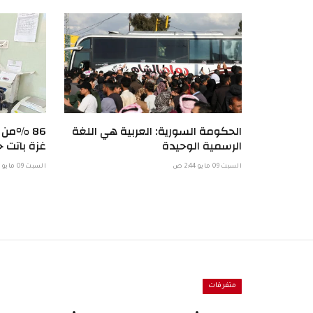
الحكومة السورية: العربية هي اللغة
86 %من
الرسمية الوحيدة
غزة باتت خ
السبت 09 مايو 2:44 ص
السبت 09 مايو 1:57 ص
متفرقات