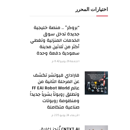
اختيارات المحرر
“بروكر” .. منصة خليجية
جديدة تدخل سوق
الخدمات المنزلية وتغطي
أكثر من ثلاثين مدينة
سعودية دفعة وحدة
الجمعة 26 يونيو 8:42 م
فاراداي فيوتشر تكشف
عن المرحلة الثانية من
عالم FF EAI Robot World
وتطلق روبوتاً بشرياً جديداً
ومنظومة روبوتات
صناعية متكاملة
الأربعاء 24 يونيو 2:35 م
CNTXT AI تُنجز إغلاق