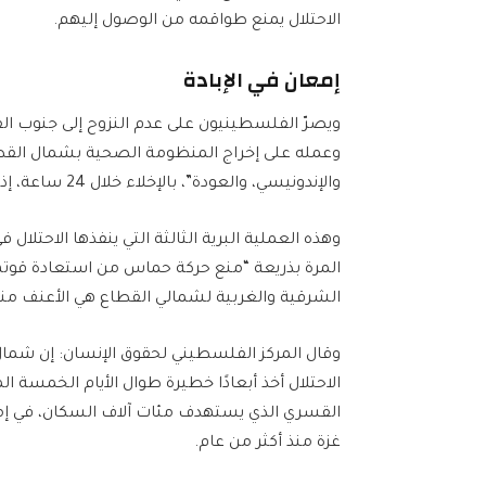
الاحتلال يمنع طواقمه من الوصول إليهم.
إمعان في الإبادة
ويصرّ الفلسطينيون على عدم النزوح إلى جنوب الق
وعمله على إخراج المنظومة الصحية بشمال الق
والإندونيسي، والعودة”، بالإخلاء خلال 24 ساعة، إذ تنتهي المهلة اليوم.
المرة بذريعة “منع حركة حماس من استعادة قوت
الشرقية والغربية لشمالي القطاع هي الأعنف منذ م
وقال المركز الفلسطيني لحقوق الإنسان: إن شمال 
الاحتلال أخذ أبعادًا خطيرة طوال الأيام الخمسة 
القسري الذي يستهدف مئات آلاف السكان، في إم
غزة منذ أكثر من عام.