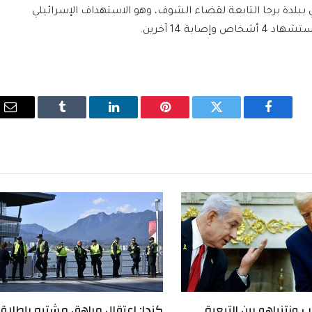
ببلدة برجا التابعة لقضاء الشوف، وهو الاستهداف الإسرائيلي
بة 14 آخرين.
فيسبوك
تويتر
بينتيريست
لينكدإن
Tumblr
الب
الإ
 ونتنياهو بين التبعية
كندا: اعتقال مراهق مشتبه بإطلاق