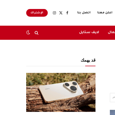
اعلن معنا
اتصل بنا
الإشتراك
X
فيسبوك
الانستغرام
(Twitter)
مال
لايف ستايل
قد يهمك