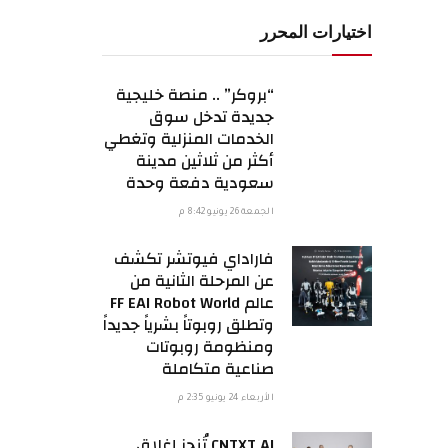
اختيارات المحرر
“بروكر” .. منصة خليجية
جديدة تدخل سوق
الخدمات المنزلية وتغطي
أكثر من ثلاثين مدينة
سعودية دفعة وحدة
الجمعة 26 يونيو 8:42 م
فاراداي فيوتشر تكشف
عن المرحلة الثانية من
عالم FF EAI Robot World
وتطلق روبوتاً بشرياً جديداً
ومنظومة روبوتات
صناعية متكاملة
الأربعاء 24 يونيو 2:35 م
CNTXT AI تُنجز إغلاق