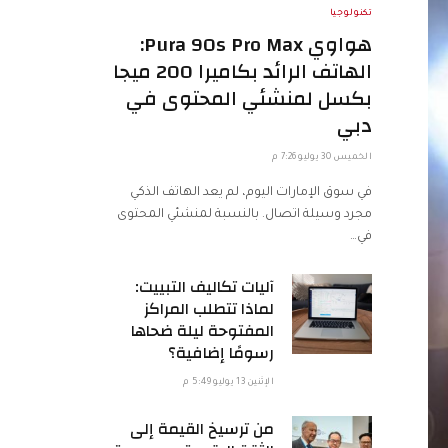
تكنولوجيا
هواوي Pura 90s Pro Max:
الهاتف الرائد بكاميرا 200 ميجا
بكسل لمنشئي المحتوى في
دبي
الخميس 30 يوليو 7:26 م
في سوق الإمارات اليوم، لم يعد الهاتف الذكي
مجرد وسيلة اتصال. بالنسبة لمنشئي المحتوى
في…
آليات تكاليف التبييت:
لماذا تتطلب المراكز
المفتوحة ليلة ضحاها
رسومًا إضافية؟
الإثنين 13 يوليو 5:49 م
من ترسيخ القيمة إلى