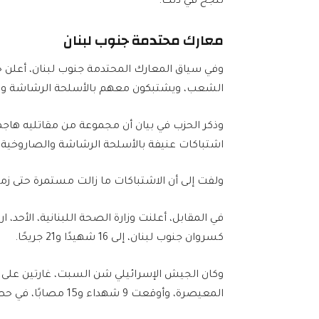
تنجح في ذلك.
معارك محتدمة جنوب لبنان
وفي سياق المعارك المحتدمة جنوب لبنان، أعلن حزب 
الشعب، ويشتبكون معهم بالأسلحة الرشاشة وال
وذكر الحزب في بيان أن مجموعة من مقاتليه هاجمو
اشتباكات عنيفة بالأسلحة الرشاشة والصاروخية 
ولفت إلى أن الاشتباكات ما زالت مستمرة حتى زمن صدور البيان (30
في المقابل، أعلنت وزارة الصحة اللبنانية، الأحد،
كسروان جنوب لبنان، إلى 16 شهيدًا و21 جريحًا.
وكان الجيش الإسرائيلي شن السبت، غارتين على جب
المعيصرة، وأوقعت 9 شهداء و15 مصابًا، في حصيلة أولية.