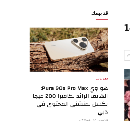
قد يهمك
14/1
تكنولوجيا
هواوي Pura 90s Pro Max:
الهاتف الرائد بكاميرا 200 ميجا
بكسل لمنشئي المحتوى في
دبي
الخميس 30 يوليو 7:26 م