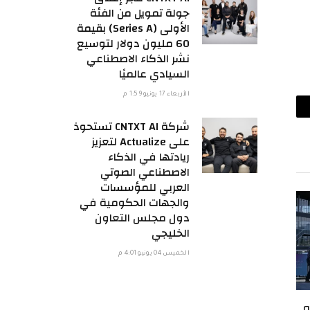
جولة تمويل من الفئة
الأولى (Series A) بقيمة
60 مليون دولار لتوسيع
نشر الذكاء الاصطناعي
السيادي عالميًا
الأربعاء 17 يونيو 1:59 م
ريد
شركة CNTXT AI تستحوذ
على Actualize لتعزيز
لكتروني
ريادتها في الذكاء
الاصطناعي الصوتي
العربي للمؤسسات
والجهات الحكومية في
دول مجلس التعاون
الخليجي
الخميس 04 يونيو 4:01 م
ه