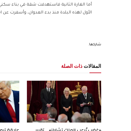
أما الغارة الثانية فاستهدفت شقة في بناء سكني 
الأول لهذه البلدة منذ بدء العدوان، وأسفرت عن استشهاد 4 أشخاص وإصا
شاركها.
المقالات
ذات الصلة
«غضب يُرعب الملك تشارلز»… تقرير
علاقة ترمب