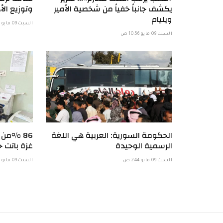
يكشف جانباً خفياً من شخصية الأمير
وتوزيع الأد
ويليام
السبت 09 مايو 6:58 ص
السبت 09 مايو 10:56 ص
الحكومة السورية: العربية هي اللغة
86 %من
الرسمية الوحيدة
غزة باتت خ
السبت 09 مايو 2:44 ص
السبت 09 مايو 1:57 ص