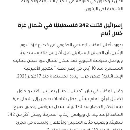
الذين يتواجدون في منازلهم في الأحياء الشرقية والجنوبية
الشرقية لحي الزيتون.
إسرائيل قتلت 342 فلسطينيًا في شمال غزة
خلال أيام
بدوره، أعلن المكتب الإعلامي الحكومي في قطاع غزة اليوم
الإثنين، أن الجيش الإسرائيلي قتل أكثر من 342 فلسطينيًا،
ويواصل سياسة التجويع ضد سكان شمال غزة ضمن عمليته
المستمرة منذ 10 أيام، في إطار خطة “التهجير الأميركية
الإسرائيلية” ضمن حرب الإبادة المستمرة منذ 7 أكتوبر 2023.
وقال المكتب في بيان: “جيش الاحتلال يمارس الكذب ويحاول
تضليل الرأي العام بشأن إدخال شاحنات طحين إلى شمال غزة،
بينما يُحكم الحصار منذ 170 يومًا بشكل متواصل ويغلق جميع
المنافذ الإنسانية، بل ويواصل ارتكاب المحرقة ويقتل أكثر من 342
شهيدًا، ويصيب مئات المدنيين والأطفال والنساء في مجزرة