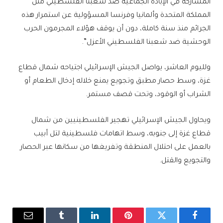
المشاركة في الإبادة الجماعية ضد شعبنا الفلسطيني مثل
المملكة المتحدة وألمانيا وفرنسا المسؤولية عن استمرار هذه
الجرائم منذ سنة كاملة، دون أن يوقف هؤلاء المجرمون الحرب
الوحشية ضد شعبنا الفلسطيني الأعزل”.
ولليوم العاشر، يواصل الجيش الإسرائيلي اجتياحه شمال قطاع
غزة، وسط حصار مطبق وتجويع يمنع خلاله إدخال الطعام أو
الشراب أو الوقود، وتحت قصف مستمر.
ويحاول الجيش الإسرائيلي تهجير الفلسطينيين من شمال
قطاع غزة إلى جنوبه، وسط اتهامات فلسطينية لتل أبيب
بالعمل على احتلال المنطقة وتفريغها من سكانها عبر الحصار
والتجويع والقتل.
فيسبوك
تويتر
بينتيريست
لينكدإن
Tumblr
البريد