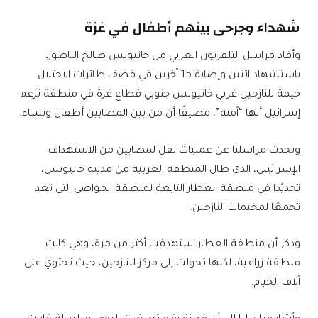
شهداء وجرحى بينهم أطفال في غزة
وأفاد مراسل التلفزيون العربي من خانيونس صالح الناطور،
باستشهاد اثنين وإصابة 15 آخرين في قصف طائرات الاحتلال
خيمة للنازحين غربي خانيونس جنوبي قطاع غزة في منطقة تزعم
إسرائيل أنها “آمنة”، مضيفًا أن من بين المصابين أطفال ونساء.
وتحدث مراسلنا عن عمليات نقل لمصابين من الاستهداف
الإسرائيلي، الذي طال المنطقة الغربية من مدينة خانيونس،
تحديًدا في منطقة العطار التابعة لمنطقة المواصي التي تعد
تجمعًا لمخيمات النازحين.
وذكر أن منطقة العطار استهدفت أكثر من مرة، وهي كانت
منطقة زراعية، لكنها تحولت إلى مركز للنازحين، حيث تحتوي على
آلاف الخيام.