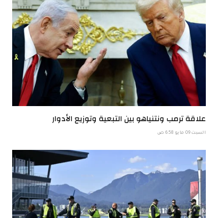
علاقة ترمب ونتنياهو بين التبعية وتوزيع الأدوار
السبت 09 مايو 6:58 ص