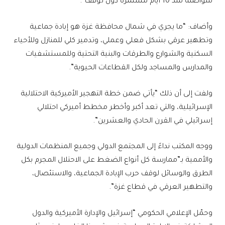
متواصلة منذ 10 أيام مستمرة دون توقف”.
وأضاف: “ما يجري في شمال محافظة غزة هو إبادة جماعية
وتطهير عرقي بشكل فعلي وعملي، وتدمير كلي للمنازل وللأحياء
السكنية والشوارع والطرقات والبنية التحتية وللمستشفيات
والمدارس والمساجد ولكل القطاعات الحيوية”.
ولفت إلى أن ذلك “يأتي ضمن خطة التهجير الأميركية الاحتلالية
الإسرائيلية، والتي تعد أكبر وأخطر مخطط أميركي احتلالي
إسرائيلي في القرن الحادي والعشرين”.
ووجه المكتب نداءً إلى المجتمع الدولي وجميع المنظمات الدولية
والأممية بـ”ممارسة كل أنواع الضغط على الاحتلال المجرم بكل
الطرق والوسائل لوقف حرب الإبادة الجماعية، والاستئصال،
والتطهير العرقي في قطاع غزة”.
وحمّل الإعلامي الحكومي “إسرائيل والإدارة الأميركية والدول