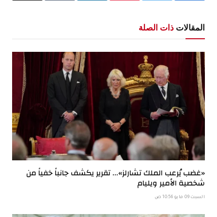
الإلكترو
المقالات
ذات الصلة
«غضب يُرعب الملك تشارلز»… تقرير يكشف جانباً خفياً من
شخصية الأمير ويليام
السبت 09 مايو 10:56 ص