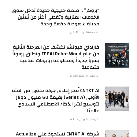
“بروكر” .. منصة خليجية جديدة تدخل سوق
الخدمات المنزلية وتغطي أكثر من ثلاثين
مدينة سعودية دفعة وحدة
الجمعة 26 يونيو 8:42 م
فاراداي فيوتشر تكشف عن المرحلة الثانية
من عالم FF EAI Robot World وتطلق روبوتاً
بشرياً جديداً ومنظومة روبوتات صناعية
متكاملة
الأربعاء 24 يونيو 2:35 م
CNTXT AI تُنجز إغلاق جولة تمويل من الفئة
الأولى (Series A) بقيمة 60 مليون دولار
لتوسيع نشر الذكاء الاصطناعي السيادي
عالميًا
الأربعاء 17 يونيو 1:59 م
شركة CNTXT AI تستحوذ على Actualize