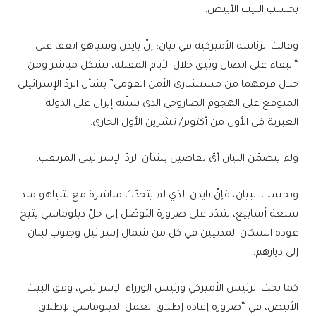
بحسب البيت الأبيض.
وقالت الرئاسة الأميركية في بيان: إنّ بايدن ونتنياهو اتفقا على
“البقاء على اتصال وثيق خلال الأيام المقبلة، بشكل مباشر ومن
خلال فرقهما من مستشاري الأمن القومي” بشأن الردّ الإسرائيلي
المتوقع على الهجوم الصاروخي الذي شنّته إيران على الدولة
العبرية في الأول من أكتوبر/ تشرين الأول الجاري.
ولم يتضمّن البيان أيّ تفاصيل بشأن الردّ الإسرائيلي المرتقب.
وبحسب البيان، فإنّ بايدن الذي لم يتحدّث مباشرة مع نتنياهو منذ
سبعة أسابيع، شدّد على ضرورة التوصّل إلى حلّ دبلوماسي يتيح
عودة السكان المدنيين في كل من شمال إسرائيل وجنوب لبنان
إلى ديارهم.
كما بحث الرئيس الأميركي ورئيس الوزراء الإسرائيلي، وفق البيت
الأبيض، في “ضرورة إعادة إطلاق العمل الدبلوماسي لإطلاق