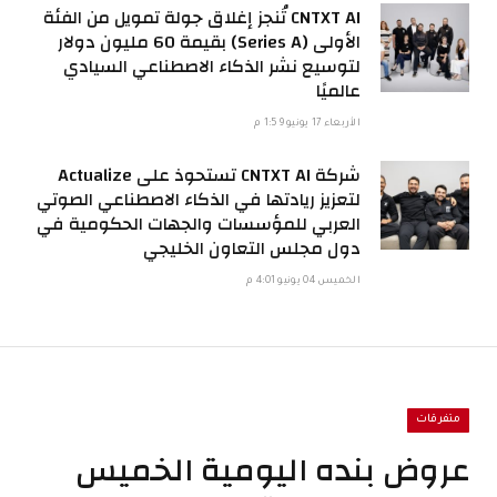
CNTXT AI تُنجز إغلاق جولة تمويل من الفئة
الأولى (Series A) بقيمة 60 مليون دولار
لتوسيع نشر الذكاء الاصطناعي السيادي
عالميًا
الأربعاء 17 يونيو 1:59 م
شركة CNTXT AI تستحوذ على Actualize
لتعزيز ريادتها في الذكاء الاصطناعي الصوتي
العربي للمؤسسات والجهات الحكومية في
دول مجلس التعاون الخليجي
الخميس 04 يونيو 4:01 م
متفرقات
عروض بنده اليومية الخميس