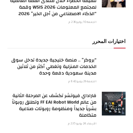
للقيمة الخضراء خلال منتدى القمة العالمية
لمجتمع المعلومات WSIS 2026 وقمة
“الذكاء الاصطناعي من أجل الخير” 2026
الجمعة 10 يوليو 2:36 م
اختيارات المحرر
“بروكر” .. منصة خليجية جديدة تدخل سوق
الخدمات المنزلية وتغطي أكثر من ثلاثين
مدينة سعودية دفعة وحدة
الجمعة 26 يونيو 8:42 م
فاراداي فيوتشر تكشف عن المرحلة الثانية
من عالم FF EAI Robot World وتطلق روبوتاً
بشرياً جديداً ومنظومة روبوتات صناعية
متكاملة
الأربعاء 24 يونيو 2:35 م