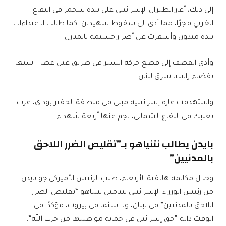
إلى ذلك، أغار الطيران الإسرائيلي على بلدة سحمر في البقاع
الغربي فجرًا، مما أدى الى سقوط شهيدين. كما طالت الاعتداءات
بلدة ميدون وأسفرت عن أضرار جسيمة بالمنازل
وأدى القصف إلى قطع حركة السير في طريق عين عطا – شبعا
بقضاء راشيا شرق لبنان.
واستهدفت غارة إسرائيلية مبنى في منطقة الحفير بوداي، غرب
بعلبك في البقاع الشمالي، نجم عنها أربعة شهداء.
بايدن يطالب نتنياهو بـ”تقليص الضرر اللاحق
بالمدنيين”
وخلال مكالمة هاتفية الأربعاء، طلب الرئيس الأميركي جو بايدن
من رئيس الوزراء الإسرائيلي بنيامين نتنياهو “تقليص الضرر
اللاحق بالمدنيين” في لبنان، ولا سيّما في بيروت، مؤكدًا في
الوقت ذاته “حق إسرائيل في حماية مواطنيها من حزب الله”،