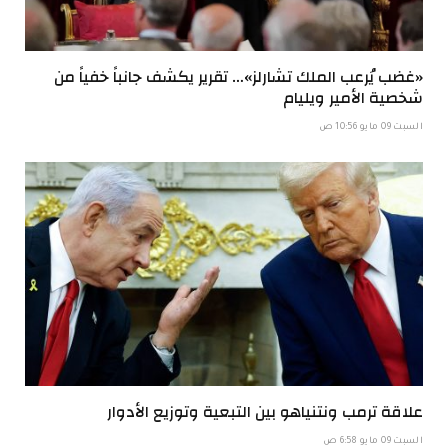
«غضب يُرعب الملك تشارلز»… تقرير يكشف جانباً خفياً من
شخصية الأمير ويليام
السبت 09 مايو 10:56 ص
علاقة ترمب ونتنياهو بين التبعية وتوزيع الأدوار
السبت 09 مايو 6:58 ص