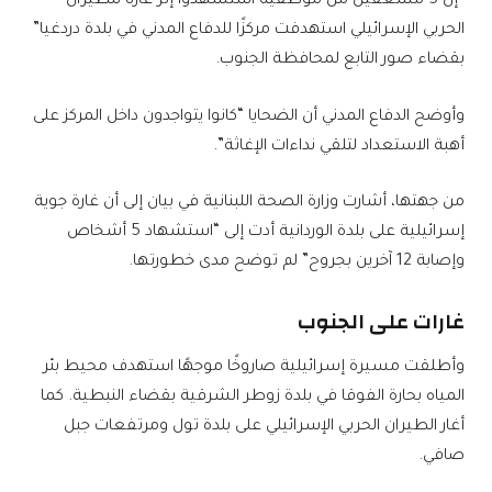
“إن 5 مسعفين من موظفيه استشهدوا إثر غارة للطيران
الحربي الإسرائيلي استهدفت مركزًا للدفاع المدني في بلدة دردغيا”
بقضاء صور التابع لمحافظة الجنوب.
وأوضح الدفاع المدني أن الضحايا “كانوا يتواجدون داخل المركز على
أهبة الاستعداد لتلقي نداءات الإغاثة”.
من جهتها، أشارت وزارة الصحة اللبنانية في بيان إلى أن غارة جوية
إسرائيلية على بلدة الوردانية أدت إلى “استشهاد 5 أشخاص
وإصابة 12 آخرين بجروح” لم توضح مدى خطورتها.
غارات على الجنوب
وأطلقت مسيرة إسرائيلية صاروخًا موجهًا استهدف محيط بئر
المياه بحارة الفوقا في بلدة زوطر الشرقية بقضاء النبطية. كما
أغار الطيران الحربي الإسرائيلي على بلدة تول ومرتفعات جبل
صافي.