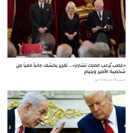
«غضب يُرعب الملك تشارلز»… تقرير يكشف جانباً خفياً من
شخصية الأمير ويليام
السبت 09 مايو 10:56 ص