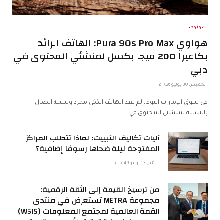
تكنولوجيا
هواوي Pura 90s Pro Max: الهاتف الرائد
بكاميرا 200 ميجا بكسل لمنشئي المحتوى في
دبي
الخميس 30 يوليو 7:26 م
في سوق الإمارات اليوم، لم يعد الهاتف الذكي مجرد وسيلة اتصال.
بالنسبة لمنشئي المحتوى في…
آليات تكاليف التبييت: لماذا تتطلب المراكز
المفتوحة ليلة ضحاها رسومًا إضافية؟
الإثنين 13 يوليو 5:49 م
من ترسيخ القيمة إلى الثقة الرقمية:
مجموعة METRA تستعرض في منتدى
القمة العالمية لمجتمع المعلومات (WSIS)