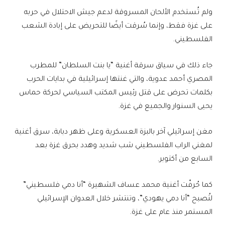
ولم تُستخدم الألحان المسروقة لدعم جيش الاحتلال في حربه
على غزة فقط، وإنما سُرقت أيضًا للتحريض على إبادة الشعب
الفلسطيني.
جاء ذلك في سياق سرقة أغنية “يا بنت السلطان” للمطرب
المصري أحمد عدوية، والتي غنتها إسرائيلية في بدايات الحرب
بكلمات تحرض على قتل رئيس المكتب السياسي لحركة حماس
يحيى السنوار والجميع في غزة.
مغن إسرائيلي آخر بالبزة العسكرية وعلى ظهر دبابة، سرق أغنية
لمغني الراب الفلسطيني شب شديد وهدد بحرق غزة بعد
السابع من أكتوبر.
كما حُرفّت أغنية محمد عساف الشهيرة “أنا دمي فلسطيني”
لتُصبح “أنا دمي يهودي”، وتنتشر خلال العدوان الإسرائيلي
المستمر منذ عام على غزة.