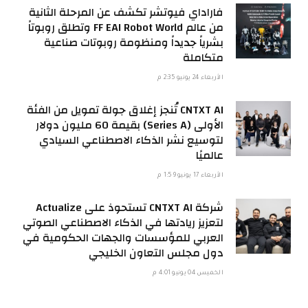
فاراداي فيوتشر تكشف عن المرحلة الثانية
من عالم FF EAI Robot World وتطلق روبوتاً
بشرياً جديداً ومنظومة روبوتات صناعية
متكاملة
الأربعاء 24 يونيو 2:35 م
CNTXT AI تُنجز إغلاق جولة تمويل من الفئة
الأولى (Series A) بقيمة 60 مليون دولار
لتوسيع نشر الذكاء الاصطناعي السيادي
عالميًا
الأربعاء 17 يونيو 1:59 م
شركة CNTXT AI تستحوذ على Actualize
لتعزيز ريادتها في الذكاء الاصطناعي الصوتي
العربي للمؤسسات والجهات الحكومية في
دول مجلس التعاون الخليجي
الخميس 04 يونيو 4:01 م