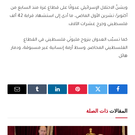
ويشنّ الاحتلال الإسرائيلي عدوانًا على قطاع غزة منذ السابع من
أكتوبر/ تشرين الأول الماضي، ما أدى إلى استشهاد قرابة 42 ألف
فلسطيني وجرح عشرات الآلاف.
كما تسبّب العدوان بنزوح مليونَي فلسطيني في القطاع
الفلسطيني المحاصر، وسط أزمة إنسانية غير مسبوقة، ودمار
هائل.
فيسبوك
تويتر
بينتيريست
لينكدإن
Tumblr
البريد
الإلكترو
المقالات
ذات الصلة