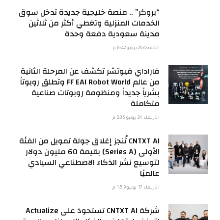
“بروكر” .. منصة خليجية جديدة تدخل سوق
الخدمات المنزلية وتغطي أكثر من ثلاثين
مدينة سعودية دفعة وحدة
الجمعة 26 يونيو 8:42 م
فاراداي فيوتشر تكشف عن المرحلة الثانية
من عالم FF EAI Robot World وتطلق روبوتاً
بشرياً جديداً ومنظومة روبوتات صناعية
متكاملة
الأربعاء 24 يونيو 2:35 م
CNTXT AI تُنجز إغلاق جولة تمويل من الفئة
الأولى (Series A) بقيمة 60 مليون دولار
لتوسيع نشر الذكاء الاصطناعي السيادي
عالميًا
الأربعاء 17 يونيو 1:59 م
شركة CNTXT AI تستحوذ على Actualize