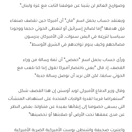
وصواريخ العالم لن يثنينا عن موقفنا الثابت مع غزة ولبنان”.
ويعتقد حساب يحمل اسم “مان” أن أميركا حين تقصف صنعاء
فإن هدفها “إما لصالح إسرائيل أو لتعطي الحوثي حجما ووجودا
سياسيا لتزرعه في اليمن سنوات، لأن الأميركان يدرسون
مصالحهم وكيف يدوم تواجدهم في الشرق الأوسط”.
ورأى حساب يحمل اسم “حمصي” أن ثمة رسالة من وراء
القصف، إذ قال “يعني باختصار أميركا تقول إننا كنا نلعب مع
الحوثي سابقا، لكن الآن نريد أن نوصل رسالة جدية”.
وقال وزير الدفاع الأميركي لويد أوستن إن هذا القصف شكل
“استعراضا فريدا لقدرة الولايات المتحدة على استهداف المنشآت
التي يسعى خصومنا إلى إبقائها بعيدة عن متناولنا، بغض النظر
عن مدى عمقها تحت الأرض أو صلابتها أو تحصينها”.
واعتبرت صحيفة واشنطن بوست الأميركية الضربة الأميركية