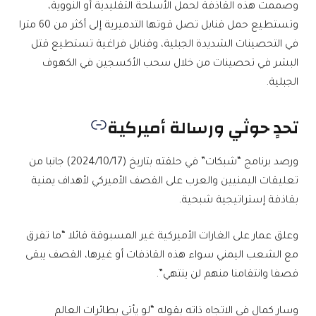
وصممت هذه القاذفة لحمل الأسلحة التقليدية أو النووية،
وتستطيع حمل قنابل تصل قوتها التدميرية إلى أكثر من 60 مترا
في التحصينات الشديدة الجبلية، وقنابل فراغية تستطيع قتل
البشر في تحصينات من خلال سحب الأكسجين في الكهوف
الجبلية.
تحدٍ حوثي ورسالة أميركية
ورصد برنامج “شبكات” في حلقته بتاريخ (2024/10/17) جانبا من
تعليقات اليمنيين والعرب على القصف الأميركي لأهداف يمنية
بقاذفة إستراتيجية شبحية.
وعلق عمار على الغارات الأميركية غير المسبوقة قائلا “ما تفرق
مع الشعب اليمني سواء هذه القاذفات أو غيرها، القصف يبقى
قصفا وانتقامنا منهم لن ينتهي”.
وسار كمال في الاتجاه ذاته بقوله “لو يأتي بطائرات العالم