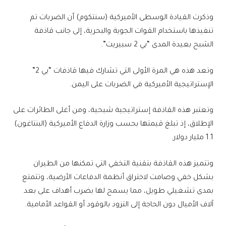
وذكرت القيادة الوسطى الأميركية (سنتكوم) أن الضربات تم
تنفيذها باستخدام القوات الجوية والبحرية، إلى جانب قاذفة
الشبح بعيدة المدى “بي 2 سبيريت”.
وتعد هذه هي المرة الأولى التي تشارك فيها قاذفات “بي 2”
الإستراتيجية الأميركية في الضربات على اليمن.
وتعتبر هذه القاذفة إستراتيجية شبحية، ومن أغلى الطائرات على
الإطلاق، إذ تبلغ قيمتها بحسب وزارة الدفاع الأميركية (البنتاغون)
1.1 مليار دولار.
وتتميز هذه القاذفة بتقنية التخفي التي تمكنها من الطيران
‏بشكل خفي وصامت لاختراق أنظمة الدفاعات الأرضية، وتتمتع
بمدى تشغيلي طويل، ‏مما يسمح لها بضرب أهداف على بعد
آلاف الأميال دون ‏الحاجة إلى التزود بالوقود أو القواعد الأمامية.