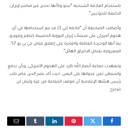
باستخدام القاذفة الشبحية “تبدو وكأنها تحذير غير مباشر لإيران،
الداعمة للحوثيين”.
وأضافت الصحيفة أن “قاذفة (بي 2) قد يتم استخدامها في أي
هجوم أميركي على منشآت إيران النووية الحصينة كنطنز وفوردو،
بما أنها الوحيدة العاملة والقادرة على إطلاق قنابل جي بي يو 57،
المعروفة بقنابل الاختراق الهائل”.
وتعهدت جماعة أنصار الله بالرد على الهجوم الأميركي، وبأن تدفع
واشنطن ثمن عدوانها على اليمن، حيث أكد نصر الدين عامر نائب
رئيس هيئتها الإعلامية أن موقف الجماعة من غزة ولبنان لن
يتزحزح.
فيسبوك
تويتر
بينتيريست
لينكدإن
Tumblr
البريد