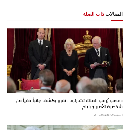
الإلكترو
المقالات
ذات الصلة
«غضب يُرعب الملك تشارلز»… تقرير يكشف جانباً خفياً من
شخصية الأمير ويليام
السبت 09 مايو 10:56 ص