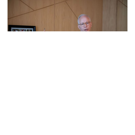
مراكش
– قبل حوالي 10 سنوات، كان المغرب قد أطلق
الإستراتيجية الوطنية لمكافحة الفساد، وهدفها حسب ما جاء
في ديباجتها “توطيد النزاهة والحد من الفساد في أفق سنة
2025، من خلال جعله في منحى تنازلي بشكل ملموس، وبصفة
مستمرة، وتعزيز ثقة المواطنين، وتحسين نزاهة مناخ الأعمال،
وتموقع المغرب دوليا بالوصول إلى مستوى 60 من 100 في