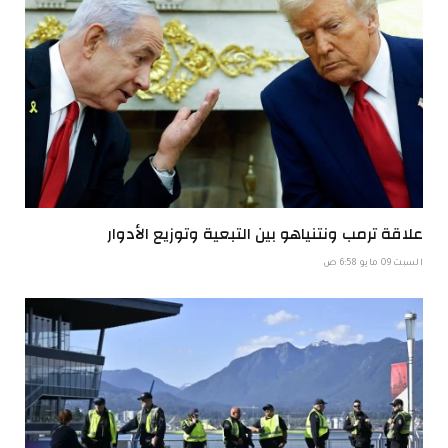
علاقة ترمب ونتنياهو بين التبعية وتوزيع الأدوار
السبت 09 مايو 6:58 ص