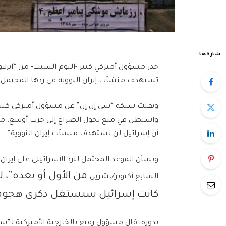
شاركها
حذر مسؤول أميركي كبير -اليوم السبت- من “انزلاق 
تستهدف منشآت إيران النووية في ردها المحتمل 
ونقلت شبكة “سي إن إن” عن مسؤول أميركي كبير ق
واشنطن في منع تحول الصراع إلى حرب أوسع، معبر
أن إسرائيل لن تستهدف منشآت إيران النووية”.
وبشأن الموعد المحتمل للرد الإسرائيلي على إيران،
من
الأول أو بعده”، 
السابع أكتوبر/تشرين
كانت إسرائيل ستستغل ذكرى هجوم الس
بدوره، قال مسؤول رفيع بالخارجية الأميركية لـ”