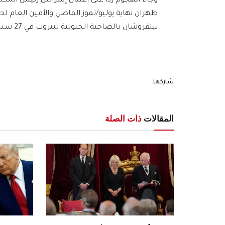
وجاء الهجوم ردا على اغتيال إسرائيل رئيس الم
طهران نهاية يوليو/تموز الماضي والأمين العام لح
نيلفروشان بالضاحية الجنوبية لبيروت في 27 سبتمبر/أيلول الماضي، وفق بيان للحرس الثوري الإيراني.
شاركها.
المقالات
ذات الصلة