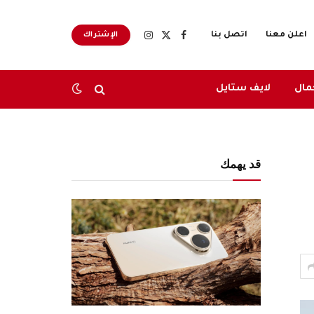
اعلن معنا
اتصل بنا
الإشتراك
X
فيسبوك
الانستغرام
(Twitter)
مال
لايف ستايل
قد يهمك