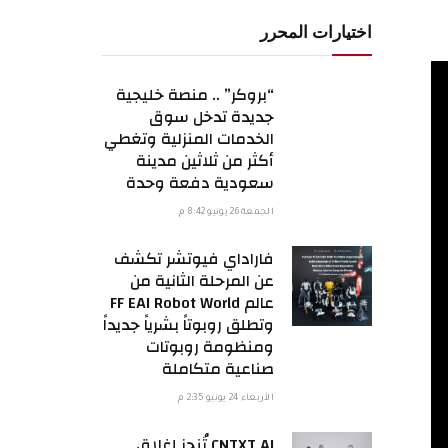
اختيارات المحرر
“بروكر” .. منصة خليجية
جديدة تدخل سوق
الخدمات المنزلية وتغطي
أكثر من ثلاثين مدينة
سعودية دفعة وحدة
الجمعة 26 يونيو 8:42 م
فاراداي فيوتشر تكشف
عن المرحلة الثانية من
عالم FF EAI Robot World
وتطلق روبوتاً بشرياً جديداً
ومنظومة روبوتات
صناعية متكاملة
الأربعاء 24 يونيو 2:35 م
CNTXT AI تُنجز إغلاق