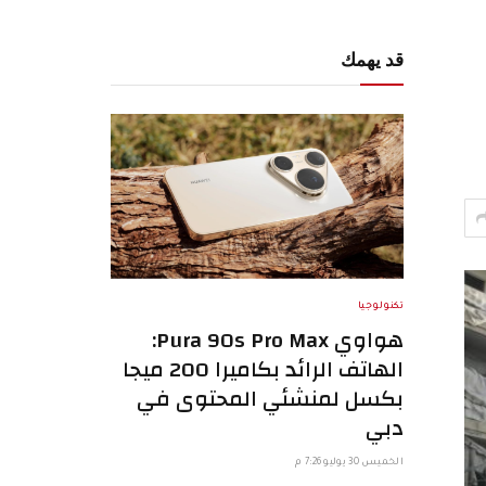
قد يهمك
تكنولوجيا
هواوي Pura 90s Pro Max:
الهاتف الرائد بكاميرا 200 ميجا
بكسل لمنشئي المحتوى في
دبي
الخميس 30 يوليو 7:26 م