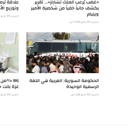
«غضب يُرعب الملك تشارلز»… تقرير
علاقة ترمب
يكشف جانباً خفياً من شخصية الأمير
وتوزيع الأد
ويليام
السبت 09 مايو 6:58 ص
السبت 09 مايو 10:56 ص
الحكومة السورية: العربية هي اللغة
86 %من
الرسمية الوحيدة
غزة باتت خ
السبت 09 مايو 2:44 ص
السبت 09 مايو 1:57 ص