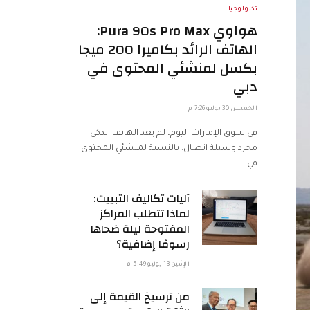
تكنولوجيا
هواوي Pura 90s Pro Max:
الهاتف الرائد بكاميرا 200 ميجا
بكسل لمنشئي المحتوى في
دبي
الخميس 30 يوليو 7:26 م
في سوق الإمارات اليوم، لم يعد الهاتف الذكي
مجرد وسيلة اتصال. بالنسبة لمنشئي المحتوى
في…
آليات تكاليف التبييت:
لماذا تتطلب المراكز
المفتوحة ليلة ضحاها
رسومًا إضافية؟
الإثنين 13 يوليو 5:49 م
من ترسيخ القيمة إلى