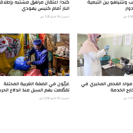
 ونتنياهو بين التبعية
كندا: اعتقال مراهق مشتبه بإطلاق
وار
النار أمام كنيس يهودي
السبت 09 مايو 5:28 ص
 مواد الفحص المخبري في
غزيّون في الضفة الغربية المحتلة
ارج الخدمة
تقطّعت بهم السبل منذ اندلاع الحر
السبت 09 مايو 12:00 ص