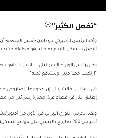
“تفعل الكثير”
وأكد الرئيس الأميركي جو بايدن -أمس الجمعة- أن
أفضل ما يمكن القيام به حاليا هو محاولة حشد بقي
وكان رئيس الوزراء الإسرائيلي بنيامين نتنياهو تو
“ارتكبت خطأ كبيرا وستدفع ثمنه”.
في المقابل، قالت إيران إن هجومها الصاروخي ج
إطلاق النار في قطاع غزة، محذرة إسرائيل من مغبة
ونفذ الحرس الثوري الإيراني في الأول من أكتوبر/
أكثر من 200 صاروخ باليستي على مواقع عسكرية وحيوية في الداخل الإسرائيلي.