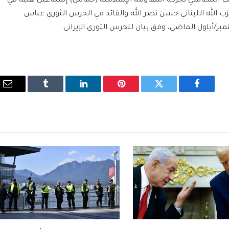
كتب السياسي لحركة المقاومة الإسلامية (حماس) إسماعيل هنية في
زب الله اللبناني حسن نصر الله والقائد في الحرس الثوري عباس
فيسبوك
تويتر
بينتيريست
لينكدإن
Tumblr
الب
الإ