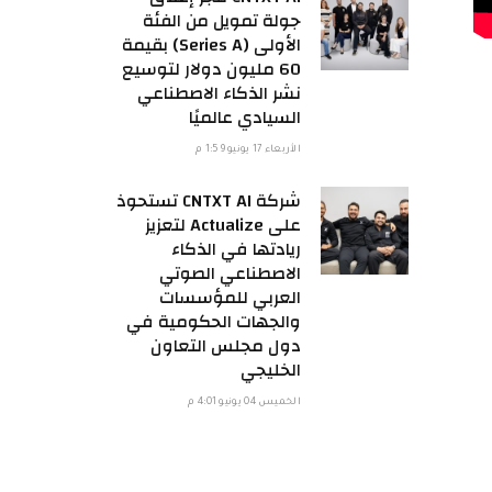
جولة تمويل من الفئة
الأولى (Series A) بقيمة
60 مليون دولار لتوسيع
نشر الذكاء الاصطناعي
السيادي عالميًا
الأربعاء 17 يونيو 1:59 م
شركة CNTXT AI تستحوذ
على Actualize لتعزيز
ريادتها في الذكاء
الاصطناعي الصوتي
العربي للمؤسسات
والجهات الحكومية في
دول مجلس التعاون
الخليجي
الخميس 04 يونيو 4:01 م