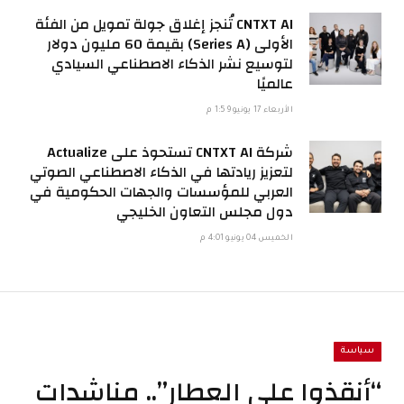
CNTXT AI تُنجز إغلاق جولة تمويل من الفئة
الأولى (Series A) بقيمة 60 مليون دولار
لتوسيع نشر الذكاء الاصطناعي السيادي
عالميًا
الأربعاء 17 يونيو 1:59 م
شركة CNTXT AI تستحوذ على Actualize
لتعزيز ريادتها في الذكاء الاصطناعي الصوتي
العربي للمؤسسات والجهات الحكومية في
دول مجلس التعاون الخليجي
الخميس 04 يونيو 4:01 م
سياسة
“أنقذوا علي العطار”.. مناشدات