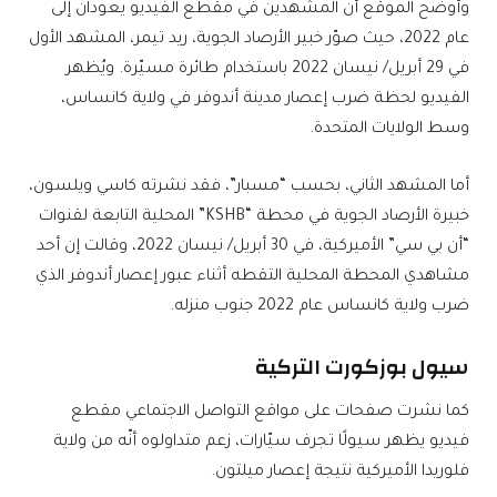
وأوضح الموقع أن المشهدين في مقطع الفيديو يعودان إلى
عام 2022، حيث صوّر خبير الأرصاد الجوية، ريد تيمر، المشهد الأول
في 29 أبريل/ نيسان 2022 باستخدام طائرة مسيّرة. ويُظهر
الفيديو لحظة ضرب إعصار مدينة أندوفر في ولاية كانساس،
وسط الولايات المتحدة.
أما المشهد الثاني، بحسب “مسبار”، فقد نشرته كاسي ويلسون،
خبيرة الأرصاد الجوية في محطة “KSHB” المحلية التابعة لقنوات
“أن بي سي” الأميركية، في 30 أبريل/ نيسان 2022، وقالت إن أحد
مشاهدي المحطة المحلية التقطه أثناء عبور إعصار أندوفر الذي
ضرب ولاية كانساس عام 2022 جنوب منزله.
سيول بوزكورت التركية
كما نشرت صفحات على مواقع التواصل الاجتماعي مقطع
فيديو يظهر سيولًا تجرف سيّارات، زعم متداولوه أنّه من ولاية
فلوريدا الأميركية نتيجة إعصار ميلتون.