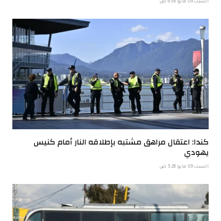
السبت 09 مايو 6:58 ص
كندا: اعتقال مراهق مشتبه بإطلاقه النار أمام كنيس
يهودي
السبت 09 مايو 5:28 ص