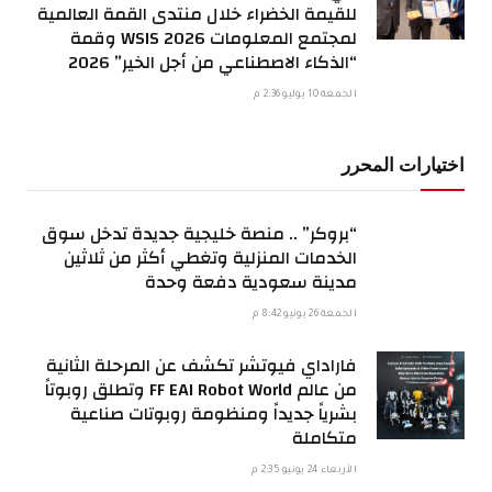
للقيمة الخضراء خلال منتدى القمة العالمية
لمجتمع المعلومات WSIS 2026 وقمة
“الذكاء الاصطناعي من أجل الخير” 2026
الجمعة 10 يوليو 2:36 م
اختيارات المحرر
“بروكر” .. منصة خليجية جديدة تدخل سوق
الخدمات المنزلية وتغطي أكثر من ثلاثين
مدينة سعودية دفعة وحدة
الجمعة 26 يونيو 8:42 م
فاراداي فيوتشر تكشف عن المرحلة الثانية
من عالم FF EAI Robot World وتطلق روبوتاً
بشرياً جديداً ومنظومة روبوتات صناعية
متكاملة
الأربعاء 24 يونيو 2:35 م