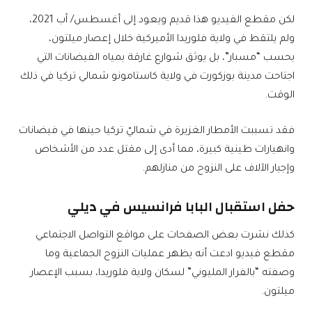
لكن مقطع الفيديو هذا قديم ويعود إلى أغسطس/ آب 2021،
ولم يلتقط في ولاية فلوريدا الأميركية خلال إعصار ميلتون،
بحسب “مسبار”، بل يوثق شوارع غارقة بمياه الفيضانات التي
اجتاحت مدينة بوزكورت في ولاية كاستامونو شمالي تركيا في ذلك
الوقت.
فقد تسببت الأمطار الغزيرة في شماليّ تركيا حينها في فيضانات
وانهيارات طينية كبيرة، مما أدى إلى مقتل عدد من الأشخاص
وإجبار الآلاف على النزوح من منازلهم.
حفل استقبال البابا فرانسيس في ديلي
كذلك نشرت بعض الصفحات على مواقع التواصل الاجتماعي
مقطع فيديو ادعت أنه يظهر عمليات النزوح الجماعية وما
وصفته “بالفرار المليوني” لسكان ولاية فلوريدا، بسبب الإعصار
ميلتون.