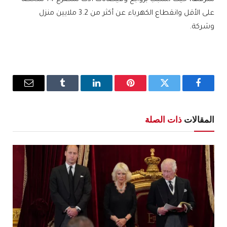
شرقها، حيث تسبب بزوابع وفيضانات أدت لمصرع 14 شخصًا
على الأقل وانقطاع الكهرباء عن أكثر من 3.2 ملايين منزل
وشركة.
فيسبوك
تويتر
بينتيريست
لينكدإن
Tumblr
البريد
الإلكترو
المقالات
ذات الصلة