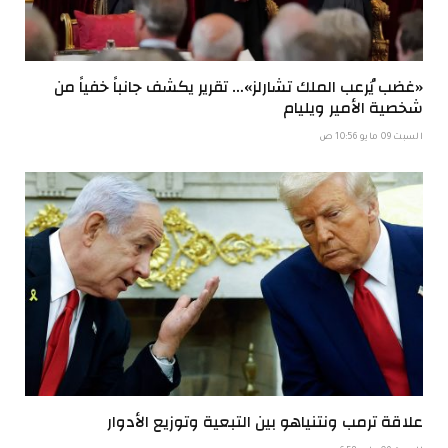
«غضب يُرعب الملك تشارلز»… تقرير يكشف جانباً خفياً من
شخصية الأمير ويليام
السبت 09 مايو 10:56 ص
علاقة ترمب ونتنياهو بين التبعية وتوزيع الأدوار