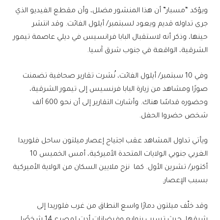
ويؤكد “مسبار” أن هذا المنشور مضلل، وأن مقطع الفيديو الذي
جرى تداوله قديم ويعود لسبتمبر/ أيلول الفائت. وقد انتشر
حينها، وذكر أنه لاستقبال البابا فرانسيس في ديلي عاصمة تيمور
الشرقية، الواقعة في جنوب شرق آسيا.
وفي 10 سبتمبر/ أيلول الفائت، نُشرت تقارير صحافية تضمنت
صورًا ومشاهد من زيارة البابا فرنسيس إلى تيمور الشرقية،
وحضوره قداسًا هناك. وأشارت التقارير إلى أن نحو 600 ألف
شخص حضروا الحفل.
ويأتي تداول المشاهد عقب اجتياح إعصار ميلتون ساحل فلوريدا
الغربي جنوبي الولايات المتحدة الأميركية، أمس الخميس 10
أكتوبر/ تشرين الأول. كما نزح ملايين السكان من الولاية الأميركية
بسبب الإعصار.
وقد خلّف ميلتون دمارًا واسع النطاق من غرب فلوريدا إلى