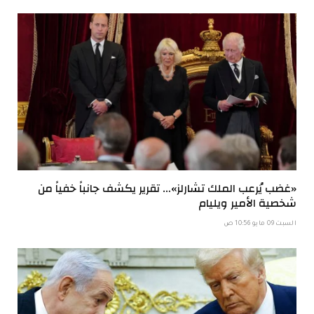
«غضب يُرعب الملك تشارلز»… تقرير يكشف جانباً خفياً من
شخصية الأمير ويليام
السبت 09 مايو 10:56 ص