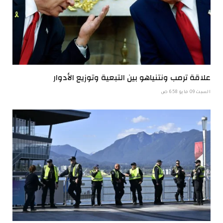
علاقة ترمب ونتنياهو بين التبعية وتوزيع الأدوار
السبت 09 مايو 6:58 ص