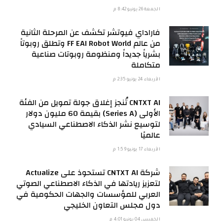
الجمعة 26 يونيو 8:42 م
فاراداي فيوتشر تكشف عن المرحلة الثانية
من عالم FF EAI Robot World وتطلق روبوتاً
بشرياً جديداً ومنظومة روبوتات صناعية
متكاملة
الأربعاء 24 يونيو 2:35 م
CNTXT AI تُنجز إغلاق جولة تمويل من الفئة
الأولى (Series A) بقيمة 60 مليون دولار
لتوسيع نشر الذكاء الاصطناعي السيادي
عالميًا
الأربعاء 17 يونيو 1:59 م
شركة CNTXT AI تستحوذ على Actualize
لتعزيز ريادتها في الذكاء الاصطناعي الصوتي
العربي للمؤسسات والجهات الحكومية في
دول مجلس التعاون الخليجي
الخميس 04 يونيو 4:01 م