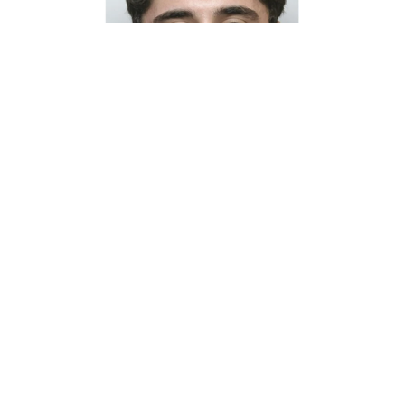
كشف ممثلو الادعاء أمام محكمة في لندن، الثلاثاء، أن جندياً
بريطانياً سابقاً نقل معلومات حساسة إلى أشخاص على صلة
بـ«الحرس الثوري الإيراني» ثم فرّ لاحقاً من السجن، مما دفع
السلطات لإطلاق عملية كبيرة للبحث عنه على مستوى البلاد،
وفقاً لـ«وكالة الصحافة الفرنسية».
وقال مارك هيوود، وهو أحد ممثلي الادعاء، أمام هيئة المحلفين،
إن دانيال عابد خليفة جمع معلومات «حساسة وسرية في