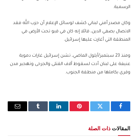
الرسمية.
وكان مصدر أمني لبناني كشف لوسائل الإعلام أن حزب الله فقد
الاتصال بصفي الدين، قائلا إنه كان في قبو تحت الأرض في
المنطقة التي أغارت عليها إسرائيل.
ومنذ 23 سبتمبر/أيلول الماضي، تشن إسرائيل غارات دموية
عنيفة على لبنان أدت لسقوط آلاف القتلى والجرحى وتهجير مدن
وقرى بكاملها من منطقة الجنوب.
فيسبوك
تويتر
بينتيريست
لينكدإن
Tumblr
البريد
الإلكترو
المقالات
ذات الصلة