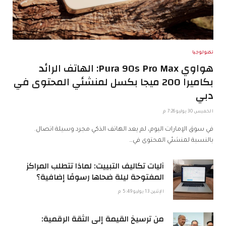
تكنولوجيا
هواوي Pura 90s Pro Max: الهاتف الرائد
بكاميرا 200 ميجا بكسل لمنشئي المحتوى في
دبي
الخميس 30 يوليو 7:26 م
في سوق الإمارات اليوم، لم يعد الهاتف الذكي مجرد وسيلة اتصال.
بالنسبة لمنشئي المحتوى في…
آليات تكاليف التبييت: لماذا تتطلب المراكز
المفتوحة ليلة ضحاها رسومًا إضافية؟
الإثنين 13 يوليو 5:49 م
من ترسيخ القيمة إلى الثقة الرقمية: