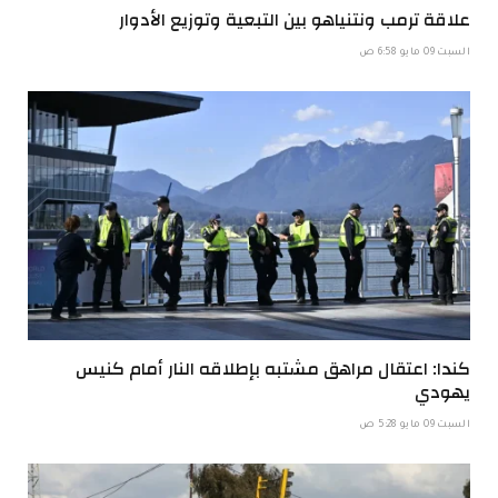
علاقة ترمب ونتنياهو بين التبعية وتوزيع الأدوار
السبت 09 مايو 6:58 ص
كندا: اعتقال مراهق مشتبه بإطلاقه النار أمام كنيس
يهودي
السبت 09 مايو 5:28 ص