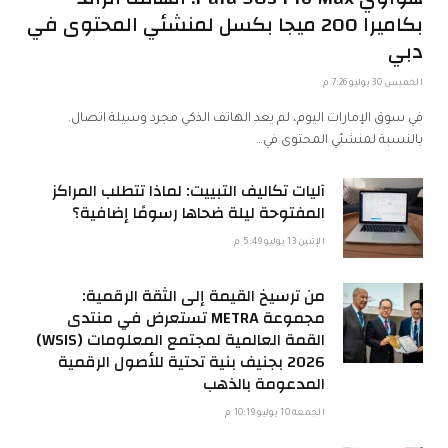
بكاميرا 200 ميجا بكسل لمنشئي المحتوى في
دبي
الخميس 30 يوليو 7:26 م
في سوق الإمارات اليوم، لم يعد الهاتف الذكي مجرد وسيلة اتصال.
بالنسبة لمنشئي المحتوى في…
آليات تكاليف التبييت: لماذا تتطلب المراكز
المفتوحة ليلة ضحاها رسومًا إضافية؟
الإثنين 13 يوليو 5:49 م
من ترسيخ القيمة إلى الثقة الرقمية:
مجموعة METRA تستعرض في منتدى
القمة العالمية لمجتمع المعلومات (WSIS)
2026 بجنيف بنية تحتية للأصول الرقمية
المدعومة بالذهب
الجمعة 10 يوليو 10:19 م