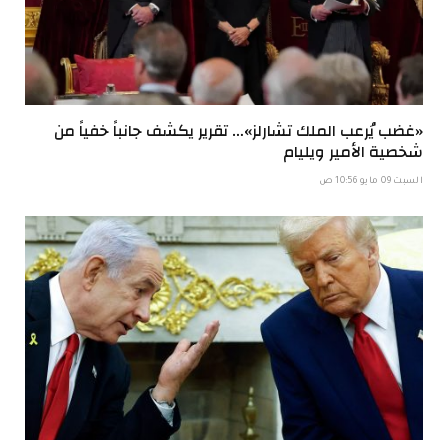
«غضب يُرعب الملك تشارلز»… تقرير يكشف جانباً خفياً من
شخصية الأمير ويليام
السبت 09 مايو 10:56 ص