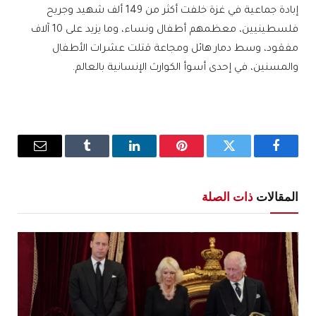
إبادة جماعية في غزة خلفت أكثر من 149 ألف شهيد وجريح
فلسطينيين، معظمهم أطفال ونساء، وما يزيد على 10 آلاف
مفقود، وسط دمار هائل ومجاعة قتلت عشرات الأطفال
والمسنين، في إحدى أسوأ الكوارث الإنسانية بالعالم.
فيسبوك
تويتر
بينتيريست
لينكدإن
Tumblr
البريد
الإلكترو
المقالات
ذات الصلة