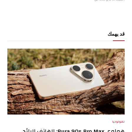
السبت 09 مايو 12:00 ص
قد يهمك
تكنولوجيا
هواوي Pura 90s Pro Max: الهاتف الرائد