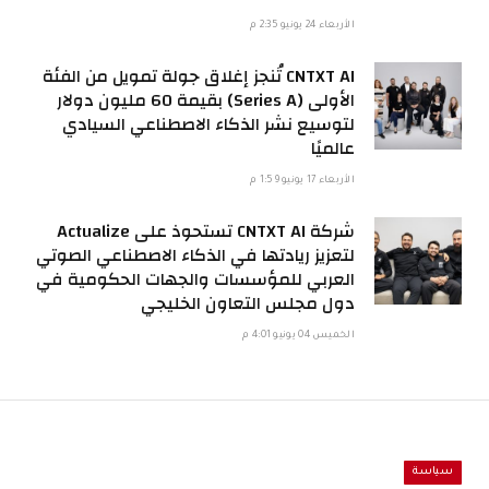
الأربعاء 24 يونيو 2:35 م
CNTXT AI تُنجز إغلاق جولة تمويل من الفئة
الأولى (Series A) بقيمة 60 مليون دولار
لتوسيع نشر الذكاء الاصطناعي السيادي
عالميًا
الأربعاء 17 يونيو 1:59 م
شركة CNTXT AI تستحوذ على Actualize
لتعزيز ريادتها في الذكاء الاصطناعي الصوتي
العربي للمؤسسات والجهات الحكومية في
دول مجلس التعاون الخليجي
الخميس 04 يونيو 4:01 م
سياسة