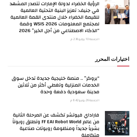
الرؤية الخضراء لدولة الإمارات تتصدر المشهد
في جنيف: تعزيز البنية التحتية العالمية
للقيمة الخضراء خلال منتدى القمة العالمية
لمجتمع المعلومات WSIS 2026 وقمة
“الذكاء الاصطناعي من أجل الخير” 2026
الجمعة 10 يوليو 2:36 م
اختيارات المحرر
“بروكر” .. منصة خليجية جديدة تدخل سوق
الخدمات المنزلية وتغطي أكثر من ثلاثين
مدينة سعودية دفعة وحدة
الجمعة 26 يونيو 8:42 م
فاراداي فيوتشر تكشف عن المرحلة الثانية
من عالم FF EAI Robot World وتطلق روبوتاً
بشرياً جديداً ومنظومة روبوتات صناعية
متكاملة