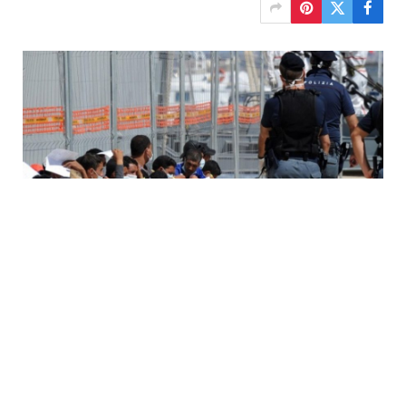
أعادت السلطات الألبانية 12 مهاجرا أمس السبت إلى إيطاليا بعد
مكوثهم أياما في مركز للجوء بألبانيا، في إطار اتفاق مثير للجدل
دانته منظمات حقوقية.