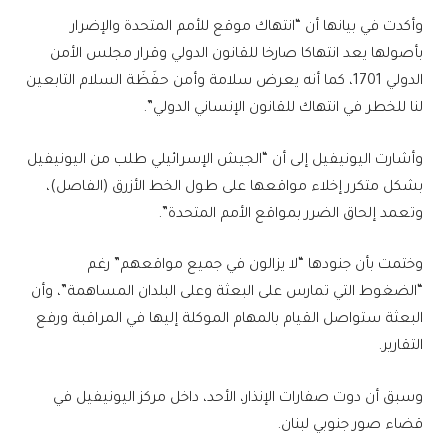
وأكدت في بيانها أن “انتهاك موقع للأمم المتحدة والإضرار
بأصولها يعد انتهاكا صارخا للقانون الدولي وقرار مجلس الأمن
الدولي 1701، كما أنه يعرض سلامة وأمن حفَظَة السلام التابعين
لنا للخطر في انتهاك للقانون الإنساني الدولي”.
وأشارت اليونيفيل إلى أن “الجيش الإسرائيلي طلب من اليونيفيل
بشكل متكرر إخلاء مواقعها على طول الخط الأزرق (الفاصل)،
وتعمد إلحاق الضرر بمواقع الأمم المتحدة”.
وختمت بأن جنودها “لا يزالون في جميع مواقعهم” رغم
“الضغوط التي تمارس على البعثة وعلى البلدان المساهمة”، وأن
البعثة ستواصل القيام بالمهام الموكلة إليها في المراقبة ورفع
التقارير.
وسبق أن دوت صفارات الإنذار، الأحد، داخل مركز اليونيفيل في
قضاء صور جنوبي لبنان.