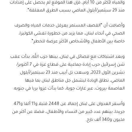
والمياه لأكثر من 10 أيام، فإن هذا الموقع لم يحصل على إمدادات
منذ 29 سبتمبر/أيلول الماضي بسبب الطرق المغلقة”.
وأضافت أن “القصف المستمر يعرقل خدمات المياه والصرف
الصحي في أنحاء لبنان، مما يزيد من خطورة تفشي الكوليرا،
خاصة بين الأطفال والأشخاص الأكثر عرضة للخطر”.
وبعد اشتباكات مع فصائل في لبنان، بينها حزب الله، بدأت عقب
شن إسرائيل حرب إبادة جماعية على قطاع غزة في 7 أكتوبر/
تشرين الأول 2023، وسعت تل أبيب منذ 23 سبتمبر/أيلول
الماضي، نطاق الإبادة ليشمل جل مناطق لبنان بما فيها
العاصمة بيروت، عبر غارات جوية، كما بدأت غزوا بريا في جنوبه.
وأسفر العدوان على لبنان إجمالا عن 2448 قتيلا و11 ألفا و471
جريحا، بينهم عدد كبير من النساء والأطفال، فضلا عن أكثر من
مليون و340 ألف نازح.