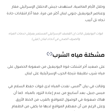
وخلال الأيام الماضية، استهدف جيش الاحتلال الإسرائيلي مقار
وعناصر اليونيفيل جنوبي لبنان أكثر من مرة، مما أثار انتقادات حادة
تجاه تل أبيب.
قوات اليونيفيل قالت إن القصف الإسرائيلي المستمر يعرقل خدمات المياه
والصرف الصحي في أنحاء لبنان (غيتي)
مشكلة مياه الشرب
على صعيد آخر اشتكت قوة اليونيفيل من صعوبة الحصول على
مياه شرب نظيفة نتيجة الحرب الإسرائيلية على لبنان.
وقالت في بيان “أمس، نفدت المياه لدى قوات حفظ السلام في
ميس جبيل، بعد أسابيع من عدم إعادة التزود بالمياه. كما أن
هناك صعوبة في الوصول للمواقع بالقرب من الخط الأزرق.
وعلى الرغم من أن معظم المواقع لديها ما يكفي من الطعام