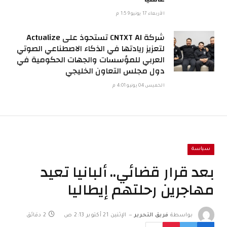
الأربعاء 17 يونيو 1:59 م
شركة CNTXT AI تستحوذ على Actualize
لتعزيز ريادتها في الذكاء الاصطناعي الصوتي
العربي للمؤسسات والجهات الحكومية في
دول مجلس التعاون الخليجي
الخميس 04 يونيو 4:01 م
سياسة
بعد قرار قضائي.. ألبانيا تعيد
مهاجرين رحلتهم إيطاليا
بواسطة
فريق التحرير
الإثنين 21 أكتوبر 2:13 ص
2 دقائق