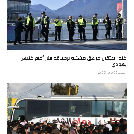
كندا: اعتقال مراهق مشتبه بإطلاقه النار أمام كنيس
يهودي
السبت 09 مايو 5:28 ص