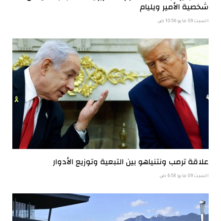
شخصية الأمير ويليام
السبت 09 مايو 10:56 ص
علاقة ترمب ونتنياهو بين التبعية وتوزيع الأدوار
السبت 09 مايو 6:58 ص