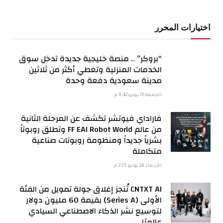
اختيارات المحرر
“بروكر” .. منصة خليجية جديدة تدخل سوق
الخدمات المنزلية وتغطي أكثر من ثلاثين
مدينة سعودية دفعة وحدة
الجمعة 26 يونيو 8:42 م
فاراداي فيوتشر تكشف عن المرحلة الثانية
من عالم FF EAI Robot World وتطلق روبوتاً
بشرياً جديداً ومنظومة روبوتات صناعية
متكاملة
الأربعاء 24 يونيو 2:35 م
CNTXT AI تُنجز إغلاق جولة تمويل من الفئة
الأولى (Series A) بقيمة 60 مليون دولار
لتوسيع نشر الذكاء الاصطناعي السيادي
عالميًا