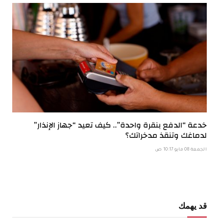
خدعة “الدفع بنقرة واحدة”.. كيف تعيد “جهاز الإنذار”
لدماغك وتنقذ مدخراتك؟
الجمعة 08 مايو 10:17 ص
قد يهمك