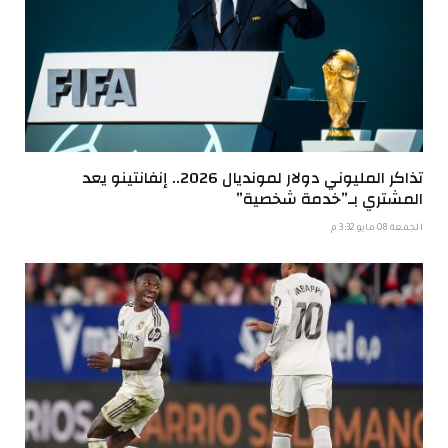
تذاكر المليوني دولار لمونديال 2026.. إنفانتينو يعد
المشتري بـ”خدمة شخصية”
الجمعة 08 مايو 3:32 م