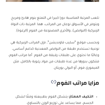
تلعب المرتبة المناسبة دورا كبيرا في التمتع بنوم هادئ ومريح.
ويتوفر في الأسواق نوعان من المراتب، هما: المرتبة ذات النواة
الزنبركية (النوابض)، والأخرى المصنوعة من الفوم (الرغوة).
وبحسب موقع “سليب فاونديشن”، فإن المراتب الزنبركية هي
نوعية تستخدم طبقة من النوابض المعدنية كداعم أساسي،
وغالبًا ما تحتوي على طبقات رقيقة من الفوم. أما مراتب الفوم،
فتتكون بدورها من عدة طبقات من مواد رغوية بالكامل، مثل
الميموري فوم، أو البولي يوريثان.
مزايا مراتب الفوم
التكيف الممتاز:
يتشكل الفوم بطبيعته وفقًا لشكل
الجسم، مما يساعد على توزيع الوزن بالتساوي.