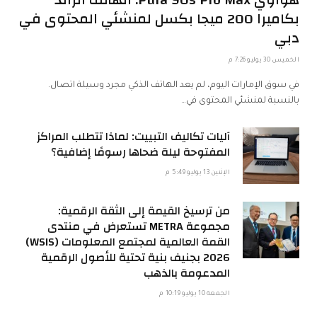
بكاميرا 200 ميجا بكسل لمنشئي المحتوى في
دبي
الخميس 30 يوليو 7:26 م
في سوق الإمارات اليوم، لم يعد الهاتف الذكي مجرد وسيلة اتصال.
بالنسبة لمنشئي المحتوى في…
آليات تكاليف التبييت: لماذا تتطلب المراكز
المفتوحة ليلة ضحاها رسومًا إضافية؟
الإثنين 13 يوليو 5:49 م
من ترسيخ القيمة إلى الثقة الرقمية:
مجموعة METRA تستعرض في منتدى
القمة العالمية لمجتمع المعلومات (WSIS)
2026 بجنيف بنية تحتية للأصول الرقمية
المدعومة بالذهب
الجمعة 10 يوليو 10:19 م