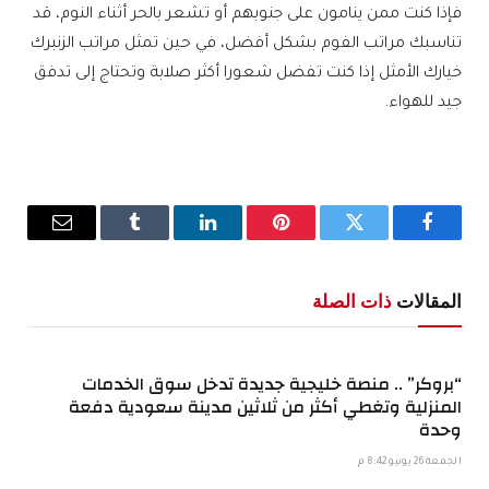
فإذا كنت ممن ينامون على جنوبهم أو تشعر بالحر أثناء النوم، قد
تناسبك مراتب الفوم بشكل أفضل، في حين تمثل مراتب الزنبرك
خيارك الأمثل إذا كنت تفضل شعورا أكثر صلابة وتحتاج إلى تدفق
جيد للهواء.
فيسبوك
تويتر
بينتيريست
لينكدإن
Tumblr
البريد
الإلكترو
المقالات
ذات الصلة
“بروكر” .. منصة خليجية جديدة تدخل سوق الخدمات
المنزلية وتغطي أكثر من ثلاثين مدينة سعودية دفعة
وحدة
الجمعة 26 يونيو 8:42 م