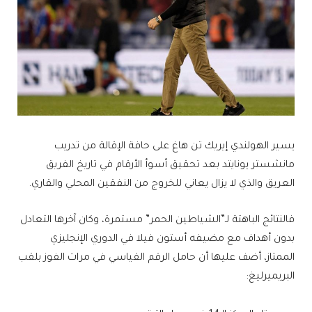
يسير الهولندي إيريك تن هاغ على حافة الإقالة من تدريب
مانشستر يونايتد بعد تحقيق أسوأ الأرقام في تاريخ الفريق
العريق والذي لا يزال يعاني للخروج من النفقين المحلي والقاري.
فالنتائج الباهتة لـ”الشياطين الحمر” مستمرة، وكان آخرها التعادل
بدون أهداف مع مضيفه أستون فيلا في الدوري الإنجليزي
الممتاز، أضف عليها أن حامل الرقم القياسي في مرات الفوز بلقب
البريميرليغ: