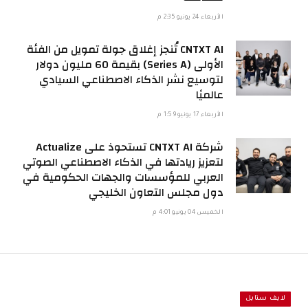
الأربعاء 24 يونيو 2:35 م
CNTXT AI تُنجز إغلاق جولة تمويل من الفئة
الأولى (Series A) بقيمة 60 مليون دولار
لتوسيع نشر الذكاء الاصطناعي السيادي
عالميًا
الأربعاء 17 يونيو 1:59 م
شركة CNTXT AI تستحوذ على Actualize
لتعزيز ريادتها في الذكاء الاصطناعي الصوتي
العربي للمؤسسات والجهات الحكومية في
دول مجلس التعاون الخليجي
الخميس 04 يونيو 4:01 م
لايف ستايل