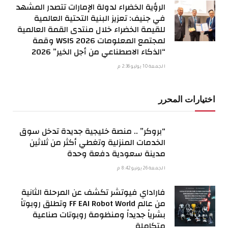
الرؤية الخضراء لدولة الإمارات تتصدر المشهد
في جنيف: تعزيز البنية التحتية العالمية
للقيمة الخضراء خلال منتدى القمة العالمية
لمجتمع المعلومات WSIS 2026 وقمة
“الذكاء الاصطناعي من أجل الخير” 2026
الجمعة 10 يوليو 2:36 م
اختيارات المحرر
“بروكر” .. منصة خليجية جديدة تدخل سوق
الخدمات المنزلية وتغطي أكثر من ثلاثين
مدينة سعودية دفعة وحدة
الجمعة 26 يونيو 8:42 م
فاراداي فيوتشر تكشف عن المرحلة الثانية
من عالم FF EAI Robot World وتطلق روبوتاً
بشرياً جديداً ومنظومة روبوتات صناعية
متكاملة