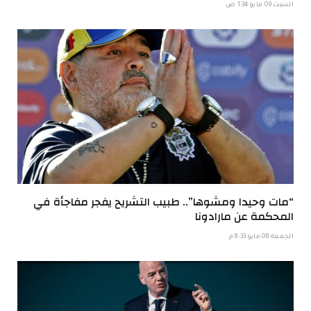
السبت 09 مايو 1:34 ص
“مات وحيدا ومشوها”.. طبيب التشريح يفجر مفاجأة في
المحكمة عن مارادونا
الجمعة 08 مايو 8:33 م