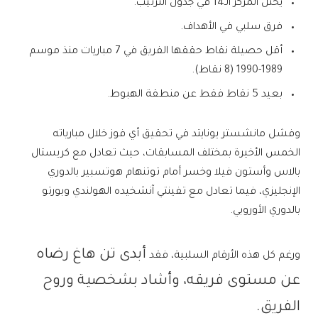
يحتل المركز الـ14 في جدول الترتيب.
فرق سلبي في الأهداف.
أقل حصيلة نقاط حققها الفريق في 7 مباريات منذ موسم
1989-1990 (8 نقاط).
بعيد 5 نقاط فقط عن منطقة الهبوط.
وفشل مانشستر يونايتد في تحقيق أي فوز خلال مبارياته
الخمس الأخيرة بمختلف المسابقات، حيث تعادل مع كريستال
بالاس وأستون فيلا وخسر أمام توتنهام هوتسبير بالدوري
الإنجليزي، فيما تعادل مع تفينتي آنشخيده الهولندي وبورتو
بالدوري الأوروبي.
أبدى تن هاغ رضاه
ورغم كل هذه الأرقام السلبية، فقد
عن مستوى فريقه، وأشاد بشخصية وروح
الفريق.