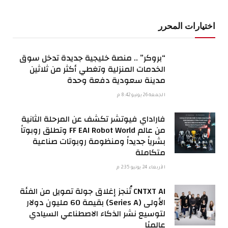
اختيارات المحرر
“بروكر” .. منصة خليجية جديدة تدخل سوق
الخدمات المنزلية وتغطي أكثر من ثلاثين
مدينة سعودية دفعة وحدة
الجمعة 26 يونيو 8:42 م
فاراداي فيوتشر تكشف عن المرحلة الثانية
من عالم FF EAI Robot World وتطلق روبوتاً
بشرياً جديداً ومنظومة روبوتات صناعية
متكاملة
الأربعاء 24 يونيو 2:35 م
CNTXT AI تُنجز إغلاق جولة تمويل من الفئة
الأولى (Series A) بقيمة 60 مليون دولار
لتوسيع نشر الذكاء الاصطناعي السيادي
عالميًا