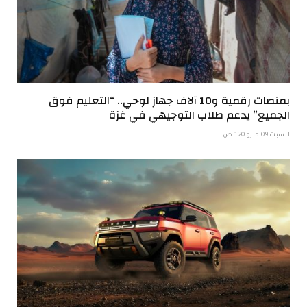
بمنصات رقمية و10 آلاف جهاز لوحي.. “التعليم فوق
الجميع” يدعم طلاب التوجيهي في غزة
السبت 09 مايو 1:20 ص