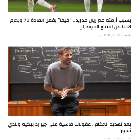
بسبب أزمته مع ريال مدريد.. “فيفا” يفعل المادة 70 ويحرم
لاعبا من افتتاح المونديال
الجمعة 08 مايو 10:31 ص
بعد تهديد الحكام.. عقوبات قاسية على جيرارد بيكيه ونادي
أندورا