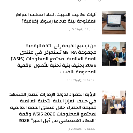
آليات تكاليف التبييت: لماذا تتطلب المراكز
المفتوحة ليلة ضحاها رسومًا إضافية؟
الإثنين 13 يوليو 5:49 م
من ترسيخ القيمة إلى الثقة الرقمية:
مجموعة METRA تستعرض في منتدى
القمة العالمية لمجتمع المعلومات (WSIS)
2026 بجنيف بنية تحتية للأصول الرقمية
المدعومة بالذهب
الجمعة 10 يوليو 10:19 م
الرؤية الخضراء لدولة الإمارات تتصدر المشهد
في جنيف: تعزيز البنية التحتية العالمية
للقيمة الخضراء خلال منتدى القمة العالمية
لمجتمع المعلومات WSIS 2026 وقمة
“الذكاء الاصطناعي من أجل الخير” 2026
الجمعة 10 يوليو 2:36 م