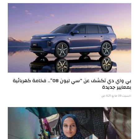
بي واي دي تكشف عن “سي ليون 08”.. فخامة كهربائية
بمعايير جديدة
السبت 09 مايو 6:21 ص