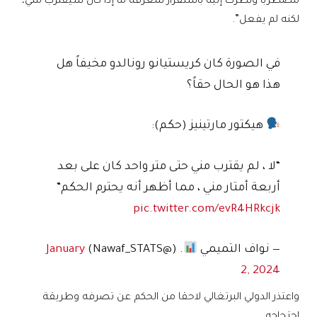
مضطربا ونظرت إليه باستفزاز لمعرفة ما إذا كان سيقترب مني،
لكنه لم يفعل”.
في الصورة كان كريستيانو رونالدو مخيفاً هل
هذا هو الحال حقاً؟
هيكتور مارتينيز (حكم):
“لا ، لم يقترب مني حتى متر واحد كان على بعد
أربعة أمتار مني ، مما أظهر أنه يحترم الحكم”
pic.twitter.com/evR4HRkcjk
— نواف التميمي
. (@Nawaf_STATS)
January
2, 2024
واعتذر الدولي البرتغالي لاحقا من الحكم عن تصرفه وطريقة