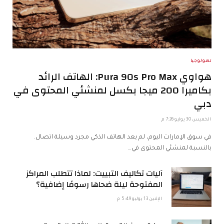
تكنولوجيا
هواوي Pura 90s Pro Max: الهاتف الرائد
بكاميرا 200 ميجا بكسل لمنشئي المحتوى في
دبي
الخميس 30 يوليو 7:26 م
في سوق الإمارات اليوم، لم يعد الهاتف الذكي مجرد وسيلة اتصال.
بالنسبة لمنشئي المحتوى في…
آليات تكاليف التبييت: لماذا تتطلب المراكز
المفتوحة ليلة ضحاها رسومًا إضافية؟
الإثنين 13 يوليو 5:49 م