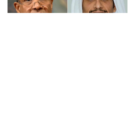
قالت وزارة الخارجية القطرية -اليوم السبت- إن رئيس الوزراء وزير
الخارجية القطري الشيخ محمد بن عبد الرحمن آل ثاني تلقى
اتصالا من وزير الخارجية المصري بدر عبد العاطي، بحثا فيه
الأوضاع في غزة والتطورات في لبنان.
وبحث الجانبان الجهود المشتركة التي يبذلها البلدان لوقف إطلاق
النار في غزة وإيصال المساعدات الإنسانية والإغاثية دون شروط
إلى القطاع.