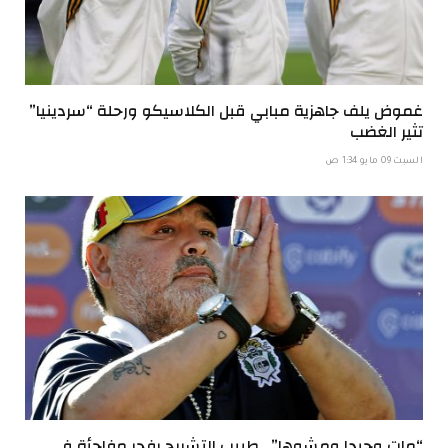
غموض يلف جاهزية مبابي قبل الكلاسيكو ورحلة “سردينيا”
تثير الغضب
السبت 09 مايو 1:34 ص
“مات وحيدا ومشوها”.. طبيب التشريح يفجر مفاجأة في