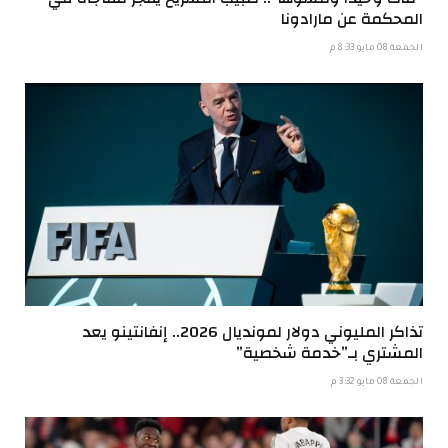
المحكمة عن مارادونا
الجمعة 08 مايو 8:33 م
تذاكر المليوني دولار لمونديال 2026.. إنفانتينو يعد
المشتري بـ”خدمة شخصية”
الجمعة 08 مايو 3:32 م