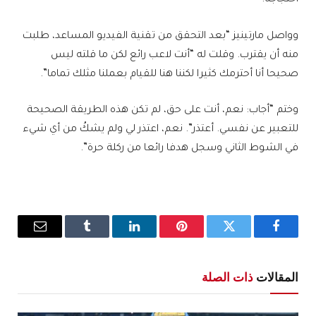
احتجاجه.
وواصل مارتينيز “بعد التحقق من تقنية الفيديو المساعد، طلبت
منه أن يقترب. وقلت له “أنت لاعب رائع لكن ما قلته ليس
صحيحا أنا أحترمك كثيرا لكننا هنا للقيام بعملنا مثلك تماما”.
وختم “أجاب: نعم، أنت على حق، لم تكن هذه الطريقة الصحيحة
للتعبير عن نفسي. أعتذر”. نعم، اعتذر لي ولم يشكُ من أي شيء
في الشوط الثاني وسجل هدفا رائعا من ركلة حرة”.
فيسبوك
تويتر
بينتيريست
لينكدإن
Tumblr
البريد
الإلكترو
المقالات
ذات الصلة