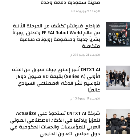
مدينة سعودية دفعة وحدة
الجمعة 26 يونيو 8:42 م
فاراداي فيوتشر تكشف عن المرحلة الثانية
من عالم FF EAI Robot World وتطلق روبوتاً
بشرياً جديداً ومنظومة روبوتات صناعية
متكاملة
الأربعاء 24 يونيو 2:35 م
CNTXT AI تُنجز إغلاق جولة تمويل من الفئة
الأولى (Series A) بقيمة 60 مليون دولار
لتوسيع نشر الذكاء الاصطناعي السيادي
عالميًا
الأربعاء 17 يونيو 1:59 م
شركة CNTXT AI تستحوذ على Actualize
لتعزيز ريادتها في الذكاء الاصطناعي الصوتي
العربي للمؤسسات والجهات الحكومية في
دول مجلس التعاون الخليجي