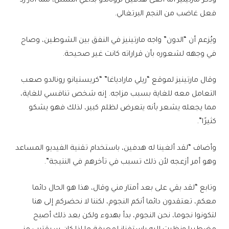
وذكر مارتينيز أنه ألغى هدفين لرونالدو بداعي التسلل، مما أثار رد
فعل غاضب من النجم البرتغالي.
ويُزعم أن “الدون” واجه مارتينيز في النفق بين الشوطين، وصاح
في وجهه لشعوره بأن قراراته كانت غير صحيحة.
وقال مارتينيز لموقع “ريلي مارادياغا” “كريستيانو رونالدو صعب
التعامل معه للغاية بسبب مزاجه. إنه شخص تنافسي للغاية،
مما يجعله يشعر بأنه يتعرض لظلم كبير، لذلك فهو يشكو
كثيرًا”.
وأضاف “لقد ألغينا له هدفين، باستخدام تقنية الفيديو المساعد
وهو أمر أزعجه لأن ذلك تسبب في تأخرهم في النتيجة”.
وتابع “لقد بقي على بعد أمتار مني وقال، هذا هو الحال دائما
معكم، تعتقدون دائما أنكم النجوم، لكننا لا نحضركم إلى هنا
لتكونوا نجوما، نحن النجوم، بدأ بهدوء ولكن بعد ذلك أصبح