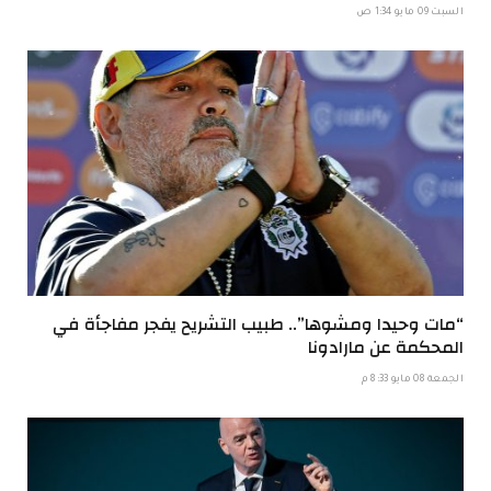
السبت 09 مايو 1:34 ص
“مات وحيدا ومشوها”.. طبيب التشريح يفجر مفاجأة في
المحكمة عن مارادونا
الجمعة 08 مايو 8:33 م