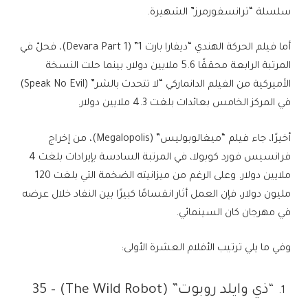
سلسلة “ترانسفورمرز” الشهيرة.
أما فيلم الحركة الهندي “ديفارا بارت 1” (Devara Part 1)، فحلّ في
المرتبة الرابعة محققًا 5.6 ملايين دولار، بينما حلت النسخة
الأميركية من الفيلم الدانماركي “لا تتحدث بالشر” (Speak No Evil)
في المركز الخامس بعائدات بلغت 4.3 ملايين دولار.
أخيرًا، جاء فيلم “ميغالوبوليس” (Megalopolis)، من إخراج
فرانسيس فورد كوبولا، في المرتبة السادسة بإيرادات بلغت 4
ملايين دولار. وعلى الرغم من ميزانيته الضخمة التي بلغت 120
مليون دولار، فإن العمل أثار انقسامًا كبيرًا بين النقاد خلال عرضه
في مهرجان كان السينمائي.
وفي ما يلي ترتيب الأفلام العشرة الأولى:
“ذي وايلد روبوت” (The Wild Robot) – 35