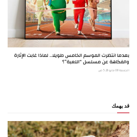
بعدما انتظرت الموسم الخامس طويلا.. لماذا غابت الإثارة
والفكاهة عن مسلسل “اللعبة”؟
الجمعة 08 مايو 5:26 ص
قد يهمك