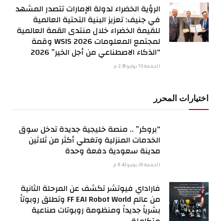
الرؤية الخضراء لدولة الإمارات تتصدر المشهد
في جنيف: تعزيز البنية التحتية العالمية
للقيمة الخضراء خلال منتدى القمة العالمية
لمجتمع المعلومات WSIS 2026 وقمة
“الذكاء الاصطناعي من أجل الخير” 2026
الجمعة 10 يوليو 2:36 م
اختيارات المحرر
“بروكر” .. منصة خليجية جديدة تدخل سوق
الخدمات المنزلية وتغطي أكثر من ثلاثين
مدينة سعودية دفعة وحدة
الجمعة 26 يونيو 8:42 م
فاراداي فيوتشر تكشف عن المرحلة الثانية
من عالم FF EAI Robot World وتطلق روبوتاً
بشرياً جديداً ومنظومة روبوتات صناعية