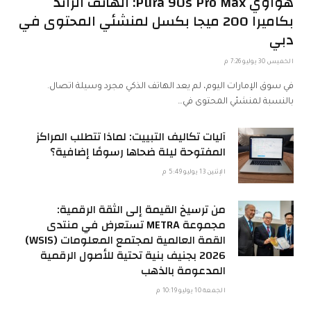
هواوي Pura 90s Pro Max: الهاتف الرائد
بكاميرا 200 ميجا بكسل لمنشئي المحتوى في
دبي
الخميس 30 يوليو 7:26 م
في سوق الإمارات اليوم، لم يعد الهاتف الذكي مجرد وسيلة اتصال.
بالنسبة لمنشئي المحتوى في…
آليات تكاليف التبييت: لماذا تتطلب المراكز
المفتوحة ليلة ضحاها رسومًا إضافية؟
الإثنين 13 يوليو 5:49 م
من ترسيخ القيمة إلى الثقة الرقمية:
مجموعة METRA تستعرض في منتدى
القمة العالمية لمجتمع المعلومات (WSIS)
2026 بجنيف بنية تحتية للأصول الرقمية
المدعومة بالذهب
الجمعة 10 يوليو 10:19 م