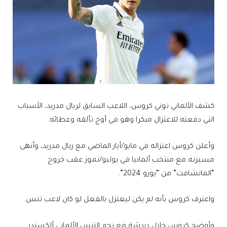
كشف الألماني توني كروس، اللاعب السابق لريال مدريد، الأسباب
التي دفعته للاعتزال مبكرا وهو في أوج تألقه وعطائه.
وأعلن كروس اعتزاله في مايو/أيار الماضي مع ريال مدريد، وأنهى
مسيرته مع منتخب ألمانيا في يوليو/تموز عقب خروج
“المانشافت” من “يورو 2024”.
واعترف كروس بأنه لم يكن ليعتزل بالفعل لو كان لاعب تنس.
وأوضح كروس خلال دردشة مع نجم التنس الألماني ألكسندر