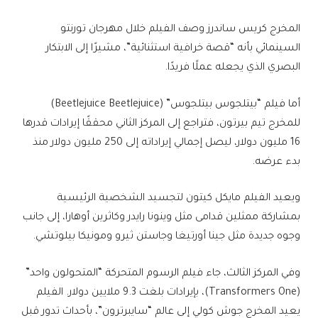
المخرج كريس ساندرز وصف الفيلم خلال مهرجان تورنتو
السينمائي بأنه “قصة خرافية استثنائية”، مشيرًا إلى الابتكار
البصري الذي يجعله عملًا فريدًا.
أما فيلم “بيتلجوس بيتلجوس” (Beetlejuice Beetlejuice)
للمخرج تيم بيرتون، فتراجع إلى المركز الثاني محققًا إيرادات قدرها
16 مليون دولار، ليصل إجمالي إيراداته إلى 250 مليون دولار منذ
بدء عرضه.
ويعيد الفيلم مايكل كيتون لتجسيد الشخصية الرئيسية
بمشاركة ممثلين قدامى مثل وينونا رايدر وكاثرين أوهارا، إلى جانب
وجوه جديدة مثل جينا أورتيغا وجاستن ثيرو ومونيكا بيلوتشي.
وفي المركز الثالث، جاء فيلم الرسوم المتحركة “المتحولون واحد”
(Transformers One)، بإيرادات بلغت 9.3 ملايين دولار. الفيلم
يعيد المخرج جوش كولي إلى عالم “سايبرترون”، بأحداث تدور قبل