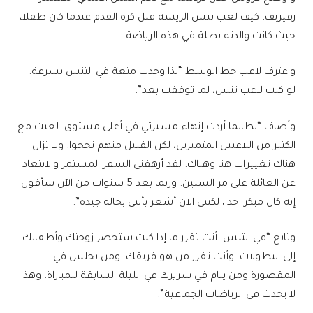
زفيريف، كيف لعب تنس الريشة قبل كرة القدم عندما كان طفلا،
حيث كانت والدته بطلة في هذه الرياضة.
واعترف لاعب خط الوسط “لذا وجدت متعة في التنس بسرعة.
لو كنت لاعب تنس، لما توقفت بعد”.
وأضاف “لطالما أردت إنهاء مسيرتي في أعلى مستوى. لعبت مع
الكثير من اللاعبين المتميزين، لكن القليل منهم نجحوا. ولا تزال
هناك تغييرات هنا وهناك. لقد أرهقني السفر المستمر والابتعاد
عن العائلة على مر السنين. وربما بعد 5 سنوات من الآن سأقول
إنه كان مبكرا جدا، لكنني الآن أشعر بأنني بحالة جيدة”.
وتابع “في التنس، أنت تقرر ما إذا كنت ستحضر زوجتك وأطفالك
إلى البطولات. وأنت تقرر من هو فريقك، ومن يجلس في
المقصورة ومن ينام في سريرك في الليلة السابقة للمباراة. وهذا
لا يحدث في الرياضات الجماعية”.