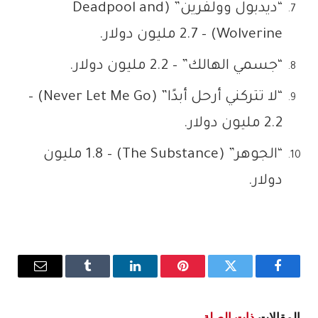
“ديدبول وولفرين” (Deadpool and
Wolverine) – 2.7 مليون دولار.
“جسمي الهالك” – 2.2 مليون دولار.
“لا تتركني أرحل أبدًا” (Never Let Me Go) –
2.2 مليون دولار.
“الجوهر” (The Substance) – 1.8 مليون
دولار.
فيسبوك
تويتر
بينتيريست
لينكدإن
Tumblr
البريد
الإلكترو
المقالات
ذات الصلة