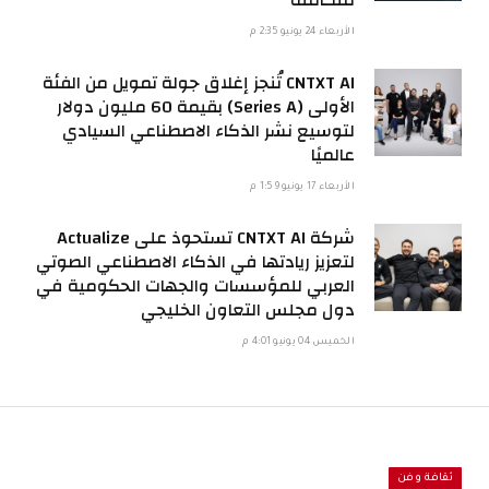
متكاملة
الأربعاء 24 يونيو 2:35 م
CNTXT AI تُنجز إغلاق جولة تمويل من الفئة
الأولى (Series A) بقيمة 60 مليون دولار
لتوسيع نشر الذكاء الاصطناعي السيادي
عالميًا
الأربعاء 17 يونيو 1:59 م
شركة CNTXT AI تستحوذ على Actualize
لتعزيز ريادتها في الذكاء الاصطناعي الصوتي
العربي للمؤسسات والجهات الحكومية في
دول مجلس التعاون الخليجي
الخميس 04 يونيو 4:01 م
ثقافة وفن