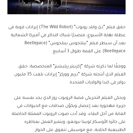
حقق فيلم “ذي وايلد روبوت” (The Wild Robot) إيرادات قوية في
عطلة نهاية الأسبوع، متصدرًا شباك التذاكر في أميركا الشمالية
بعد أن سيطر فيلم “بيتلجوس بيتلجوس” (Beetlejuice
Beetlejuice) على القمة طوال 3 أسابيع.
ووفقًا لما ذكرته شركة “إكزبيتر ريليشنز” المتخصصة، حقق
الفيلم الذي أنتجته شركة “دريم ووركز” إيرادات بلغت 35 مليون
دولار في كندا والولايات المتحدة.
ويحكي الفيلم التحريكي قصة الروبوت روز الذي يجد نفسه على
جزيرة مهجورة بعد إعصار، ويكوّن صداقات مع الحيوانات في
الغابة من أجل البقاء. وقد أدت صوت الروبوت الممثلة الحاصلة
على جائزة الأوسكار لوبيتا نيونغو، ويتميز العمل بمناظره
الطبيعية الخلابة، مع موسيقى تتفوق على الحوار.