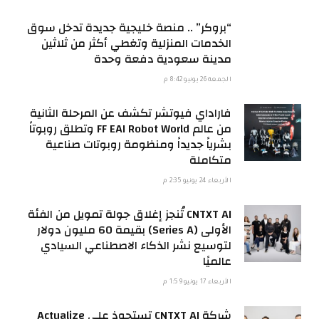
“بروكر” .. منصة خليجية جديدة تدخل سوق
الخدمات المنزلية وتغطي أكثر من ثلاثين
مدينة سعودية دفعة وحدة
الجمعة 26 يونيو 8:42 م
فاراداي فيوتشر تكشف عن المرحلة الثانية
من عالم FF EAI Robot World وتطلق روبوتاً
بشرياً جديداً ومنظومة روبوتات صناعية
متكاملة
الأربعاء 24 يونيو 2:35 م
CNTXT AI تُنجز إغلاق جولة تمويل من الفئة
الأولى (Series A) بقيمة 60 مليون دولار
لتوسيع نشر الذكاء الاصطناعي السيادي
عالميًا
الأربعاء 17 يونيو 1:59 م
شركة CNTXT AI تستحوذ على Actualize