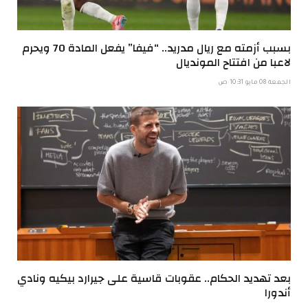
بسبب أزمته مع ريال مدريد.. “فيفا” يفعل المادة 70 ويحرم
لاعبا من افتتاح المونديال
الجمعة 08 مايو 10:31 ص
بعد تهديد الحكام.. عقوبات قاسية على جيرارد بيكيه ونادي
أندورا