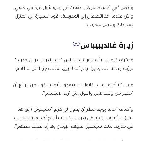
وأكمل “في أغسطس/آب ذهبت في إجازة لأول مرة في حياتي،
والآن عندما آخذ الأطفال إلى المدرسة، أقود السيارة إلى المنزل
بعد ذلك وليس للتدريب”.
زيارة فالديبيباس
واعترف كروس، بأنه يزور فالديبيباس “مركز تدريبات ريال مدريد”
لرؤية زملائه السابقين، رغم أنه لا يرى نفسه جزءا من الطاقم.
وقال “لا أعرف ما إذا كانوا سيعتقدون أنه سيكون من الرائع أن
أحضر من وقت لآخر، وأقول إنني أريد الانضمام”.
وأضاف “حاليا يوجد خطر أن يقول لي كارلو أنشيلوتي (ابق هنا
الآن). لا أشعر برغبة في تدريب الكبار. سأفتح أكاديمية للشباب
في مدريد، لذلك سيتعين عليهم الإيمان بها إذا لعبت معهم”.