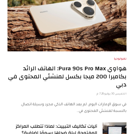
تكنولوجيا
هواوي Pura 90s Pro Max: الهاتف الرائد
بكاميرا 200 ميجا بكسل لمنشئي المحتوى في
دبي
الخميس 30 يوليو 7:26 م
في سوق الإمارات اليوم، لم يعد الهاتف الذكي مجرد وسيلة اتصال.
بالنسبة لمنشئي المحتوى في…
آليات تكاليف التبييت: لماذا تتطلب المراكز
المفتوحة ليلة ضحاها رسومًا إضافية؟