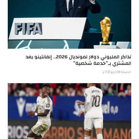
تذاكر المليوني دولار لمونديال 2026.. إنفانتينو يعد
المشتري بـ”خدمة شخصية”
الجمعة 08 مايو 3:32 م