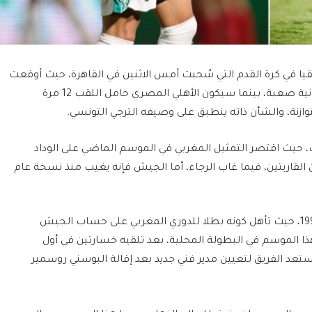
يا في كرة القدم التي سُحبت أمس الاثنين في القاهرة، حيث أوقعت
الرجاء الرياضي مع الجيش الملكي في مجموعة ثانية صعبة، بينما سيكون الأهلي المصري حامل اللقب 12 مرة
زنة، والشأن ذاته ينطبق على وصيفه الترجي التونسي.
ب، حيث اقتصر التمثيل المغربي في الموسم الماضي على الوداد
 القاريتين، فيما غاب الرجاء، أما الجيش فإنه يغيب منذ نسخة عام
ويسعى الرجاء إلى لقبه الرابع والأول منذ العام 1999، حيث تأهل كونه بطلا للدوري المغربي على حساب الجيش
هذا الموسم في البطولة المحلية، بعد تلقيه خسارتين في أول
عيد التوازن بـ3 انتصارات. ويستعد الفريق لتعيين مدير فني جديد بعد إقالة البوسني روسمير