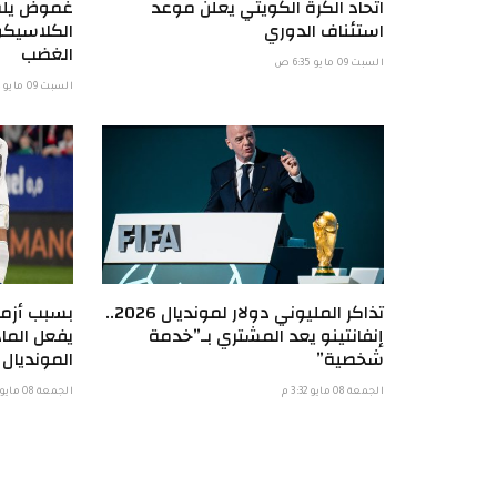
اتحاد الكرة الكويتي يعلن موعد
غموض يلف 
استئناف الدوري
الكلاسيكو 
الغضب
السبت 09 مايو 6:35 ص
السبت 09 مايو 1:34 ص
تذاكر المليوني دولار لمونديال 2026..
بسبب أزمته
إنفانتينو يعد المشتري بـ”خدمة
شخصية”
المونديال
الجمعة 08 مايو 3:32 م
الجمعة 08 مايو 10:31 ص