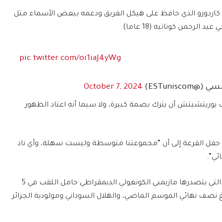
 كاردوزو الذي حافظ على هيكل الفريق ودعمه ببعض الأسماء مثل
لرحمن كوناتيه (18 عاما).
pic.twitter.com/oi1iaJ4yWg
ESTuniscom)
October 7, 2024
ف يوريتشيتش أن يترك بصمة كبيرة، ولا سيما أنه اعتاد الظهور
 حفل القرعة إلى أن “مجموعتنا متوسطة وليست سهلة، وأي ناد
ئي”.
وستكون المنافسة متقاربة في المجموعة الأولى التي يتصدرها مازيمبي الكونغولي الديمقراطي حامل اللقب في 5
بلغ نصف نهائي الموسم الماضي، والهلال السوداني ومولودية الجزائر