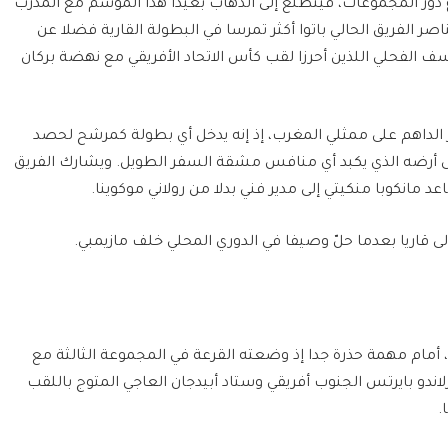
ور المجموعات، فيتطلع إلى الذهاب بعيدا هذا الموسم مع المدرب
 الفريق الحالي باتوا أكثر تمرسا في البطولة القارية فضلا عن
سف الفحلي اللذين أحرزا لقب كأس الاتحاد الأفريقي مع نهضة بركان
الداهم على ممثلي المغرب، إذ إنه يدخل أي بطولة كمرشح لحصد
على أرضه الذي يكبد أي منافس مشقة السفر الطويل. ويشارك الفريق
مانكوبا منكيتي إلى مدير فني بدلا من رولاني موكوينا.
لى قاريا بعدما حلّ وصيفا في الدوري المحلي خلف مازيمبي.
لساعي إلى اللقب الـ13 في تاريخه، أمام مهمة حذرة جدا إذ وضعته القرعة في المجموعة الثالثة مع
اندو بايرتس الجنوب أفريقي وستاد أبيدجان العاجي المتوج باللقب