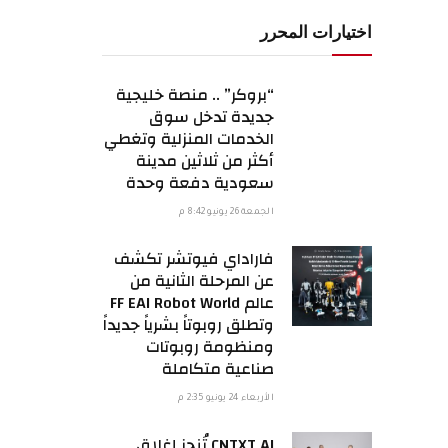
اختيارات المحرر
“بروكر” .. منصة خليجية
جديدة تدخل سوق
الخدمات المنزلية وتغطي
أكثر من ثلاثين مدينة
سعودية دفعة وحدة
الجمعة 26 يونيو 8:42 م
فاراداي فيوتشر تكشف
عن المرحلة الثانية من
عالم FF EAI Robot World
وتطلق روبوتاً بشرياً جديداً
ومنظومة روبوتات
صناعية متكاملة
الأربعاء 24 يونيو 2:35 م
CNTXT AI تُنجز إغلاق