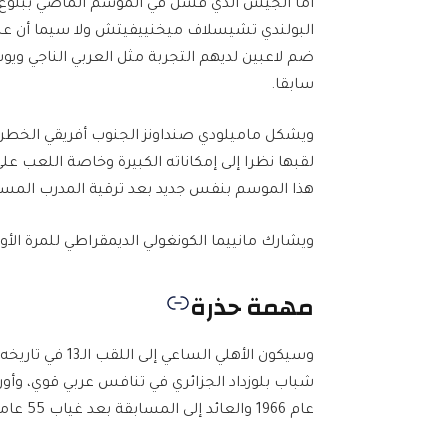
أما الجيش الذي فشل في الموسم الماضي ببلوغ د
البولندي تشيسلاف ميخنييفيتش ولا سيما أن عناصر
ضم لاعبين لديهم التجربة مثل العربي الناجي ويو
سابقا.
ويشكل ماميلودي صنداونز الجنوب أفريقي الخطر 
لقبها نظرا إلى إمكاناته الكبيرة وخاصة اللعب 
هذا الموسم بنفس جديد بعد ترقية المدرب المساعد 
ويشارك مانييما الكونغولي الديمقراطي للمرة الأو
مهمة حذرة
وسيكون الأهلي ا
شباب بلوزداد الجزائري في تنافس عربي قوي، وأورل
عام 1966 والعائد إلى المسابقة بعد غياب 55 عاما.