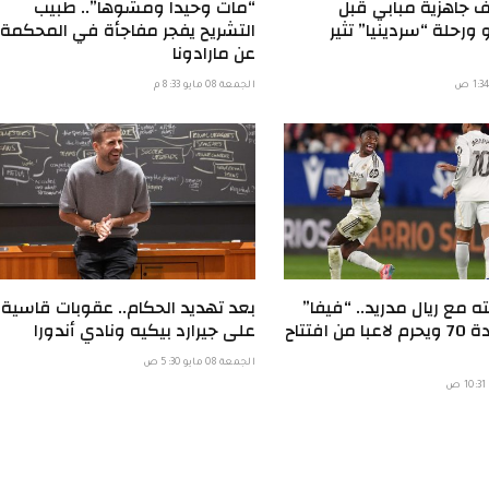
جاهزية مبابي قبل
“مات وحيدا ومشوها”.. طبيب
ورحلة “سردينيا” تثير
التشريح يفجر مفاجأة في المحكمة
عن مارادونا
الجمعة 08 مايو 8:33 م
 مع ريال مدريد.. “فيفا”
بعد تهديد الحكام.. عقوبات قاسية
يفعل المادة 70 ويحرم لاعبا من افتتاح
على جيرارد بيكيه ونادي أندورا
الجمعة 08 مايو 5:30 ص