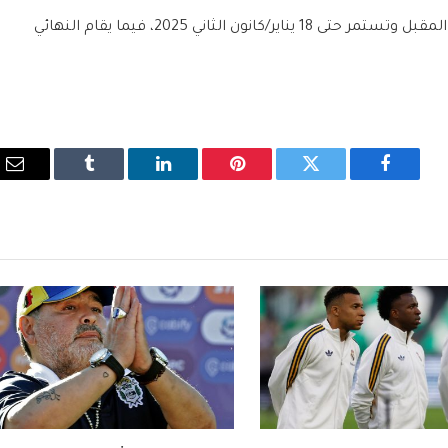
وتنطلق مواجهات دور المجموعات في 26 الشهر المقبل وتستمر حتى 18 يناير/كانون الثاني 2025، فيما يقام النهائي
فيسبوك
تويتر
بينتيريست
لينكدإن
Tumblr
الب
الإ