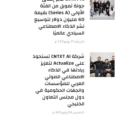
جولة تمويل من الفئة
الأولى (Series A) بقيمة
60 مليون دولار لتوسيع
نشر الذكاء الاصطناعي
السيادي عالميًا
الأربعاء 17 يونيو 1:59 م
شركة CNTXT AI تستحوذ
على Actualize لتعزيز
ريادتها في الذكاء
الاصطناعي الصوتي
العربي للمؤسسات
والجهات الحكومية في
دول مجلس التعاون
الخليجي
الخميس 04 يونيو 4:01 م