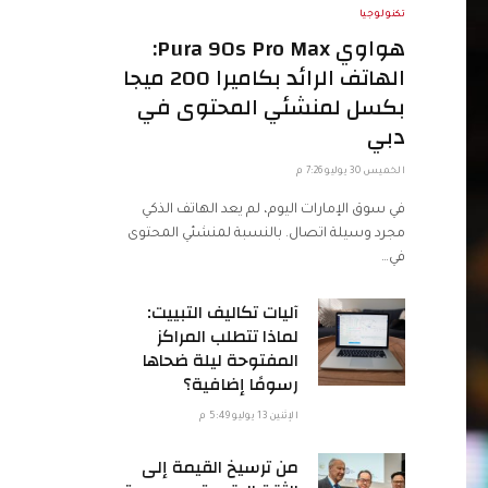
تكنولوجيا
هواوي Pura 90s Pro Max:
الهاتف الرائد بكاميرا 200 ميجا
بكسل لمنشئي المحتوى في
دبي
الخميس 30 يوليو 7:26 م
في سوق الإمارات اليوم، لم يعد الهاتف الذكي
مجرد وسيلة اتصال. بالنسبة لمنشئي المحتوى
في…
آليات تكاليف التبييت:
لماذا تتطلب المراكز
المفتوحة ليلة ضحاها
رسومًا إضافية؟
الإثنين 13 يوليو 5:49 م
من ترسيخ القيمة إلى