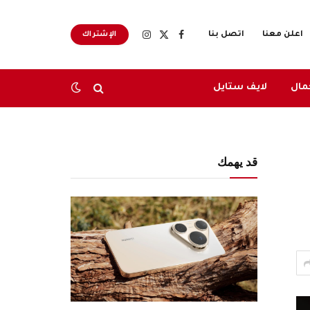
اعلن معنا
اتصل بنا
الإشتراك
X
فيسبوك
الانستغرام
(Twitter)
مال
لايف ستايل
قد يهمك