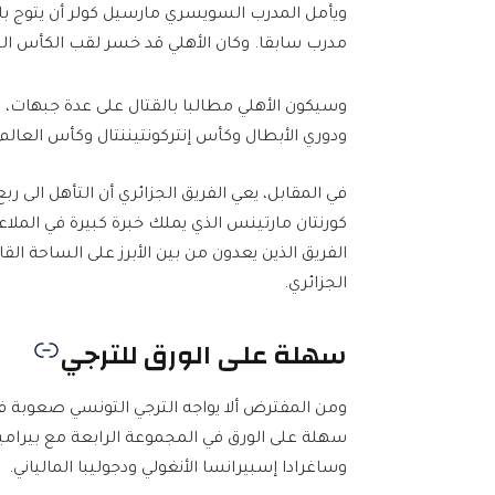
ويأمل المدرب السويسري مارسيل كولر أن يتوج بالل
مدرب سابقا. وكان الأهلي قد خسر لقب الكأس السو
وسيكون الأهلي مطالبا بالقتال على عدة جبهات، 
ودوري الأبطال وكأس إنتركونتيننتال وكأس العالم 
في المقابل، يعي الفريق الجزائري أن التأهل الى رب
كورنتان مارتينس الذي يملك خبرة كبيرة في الملاع
الفريق الذين يعدون من بين الأبرز على الساحة الق
الجزائري.
سهلة على الورق للترجي
ومن المفترض ألا يواجه الترجي التونسي صعوبة في
سهلة على الورق في المجموعة الرابعة مع بيرام
وساغرادا إسبيرانسا الأنغولي ودجوليبا المالياني.