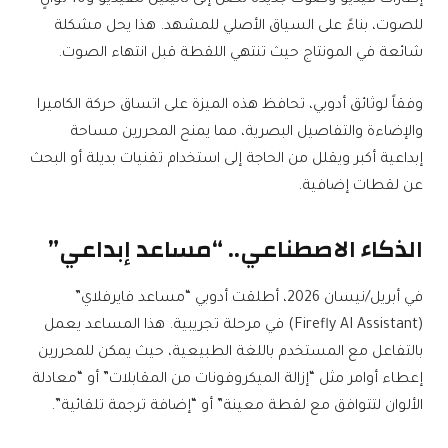
إطارات فيديو وصوت جديدة تصل إلى ثانيتين للفيديو و10 ثوانٍ
ك
للصوت، بناءً على السياق الأصلي للمشهد. هذا يحل مشكلة
ة
شائعة في المونتاج حيث تنتهي اللقطة قبل انتهاء الصوت.
)
وفقاً لوثائق أدوبي، تحافظ هذه الميزة على اتساق حركة الكاميرا
والإضاءة والتفاصيل البصرية، مما يمنح المحررين مساحة
إبداعية أكبر ويقلل من الحاجة إلى استخدام تقنيات بديلة أو البحث
عن لقطات إضافية.
الذكاء الاصطناعي.. “مساعد إبداعي”
في أبريل/نيسان 2026، أطلقت أدوبي “مساعد فايرفلاي”
(Firefly AI Assistant) في مرحلة تجريبية. هذا المساعد يعمل
بالتفاعل مع المستخدم باللغة الطبيعية، حيث يمكن للمحررين
إعطاء أوامر مثل “إزالة الميكروفونات من المقابلات” أو “معادلة
الألوان لتتوافق مع لقطة معينة” أو “إضافة ترجمة تلقائية”.