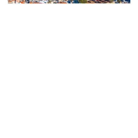
يشهد البحر المتوسط ارتفاعًا تدريجيًا في مستوى سطحه، وهو
تغير بطيء ولكنه مستمر يحمل في طياته تحديات جسيمة
للمناطق الساحلية المكتظة بالسكان والأنشطة الاقتصادية.
تتطلب هذه الظاهرة، التي يؤكد العلماء استمرارها، وقفة جادة
لتقييم المخاطر ووضع استراتيجيات للتكيف مع التغيرات
المستقبلية التي تهدد المدن والزراعة والبنية التحتية.
يشير الخبراء إلى أن الارتفاع السنوي الطفيف لمستوى البحر
المتوسط، والذي قد لا يلفت الانتباه في البداية، يتراكم عبر السنين