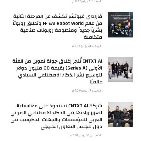
الجمعة 26 يونيو 8:42 م
فاراداي فيوتشر تكشف عن المرحلة الثانية
من عالم FF EAI Robot World وتطلق روبوتاً
بشرياً جديداً ومنظومة روبوتات صناعية
متكاملة
الأربعاء 24 يونيو 2:35 م
CNTXT AI تُنجز إغلاق جولة تمويل من الفئة
الأولى (Series A) بقيمة 60 مليون دولار
لتوسيع نشر الذكاء الاصطناعي السيادي
عالميًا
الأربعاء 17 يونيو 1:59 م
شركة CNTXT AI تستحوذ على Actualize
لتعزيز ريادتها في الذكاء الاصطناعي الصوتي
العربي للمؤسسات والجهات الحكومية في
دول مجلس التعاون الخليجي
الخميس 04 يونيو 4:01 م