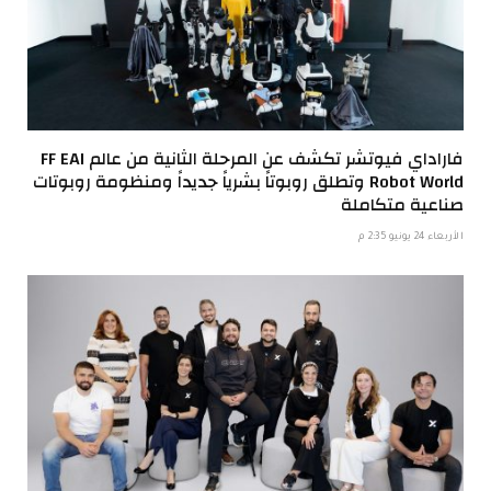
فاراداي فيوتشر تكشف عن المرحلة الثانية من عالم FF EAI
Robot World وتطلق روبوتاً بشرياً جديداً ومنظومة روبوتات
صناعية متكاملة
الأربعاء 24 يونيو 2:35 م