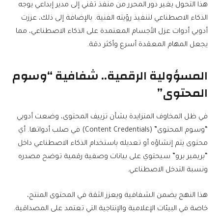
هذا التحول يغير دور المحرر من منفذ تقني إلى مدير إبداعي يوجه
الذكاء الاصطناعي لتنفيذ رؤيته الفنية. بالإضافة إلى ذلك، عززت
أدوبي أدوات عزل الأجسام المعتمدة على الذكاء الاصطناعي، مما
يجعل المهام المعقدة أسرع وأكثر دقة.
المسؤولية الرقمية.. شفافية “وسوم
المحتوى”
في ظل المخاوف المتزايدة بشأن تزييف المحتوى، وضعت أدوبي
“وسوم المحتوى” (Content Credentials) في صلب أدواتها. أي
محتوى يتم إنشاؤه أو تعديله باستخدام الذكاء الاصطناعي داخل
“بريمير برو” سيحتوي على بيانات وصفية رقمية توضح مصدره
ونسبة التدخل الاصطناعي.
هذا النهج يضمن الشفافية ويعزز الثقة في المحتوى المنتج،
خاصة في البيئات الإعلامية والإنتاجية التي تعتمد على المصداقية.