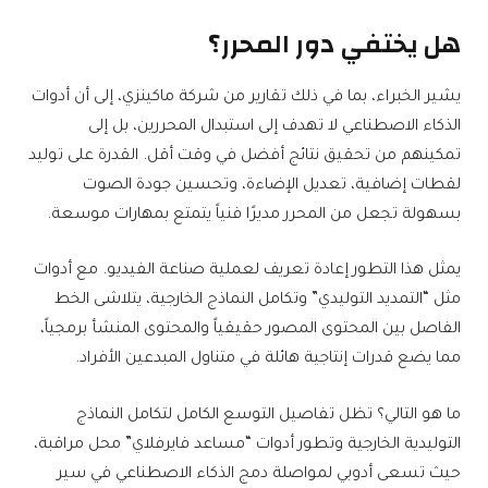
هل يختفي دور المحرر؟
يشير الخبراء، بما في ذلك تقارير من شركة ماكينزي، إلى أن أدوات
الذكاء الاصطناعي لا تهدف إلى استبدال المحررين، بل إلى
تمكينهم من تحقيق نتائج أفضل في وقت أقل. القدرة على توليد
لقطات إضافية، تعديل الإضاءة، وتحسين جودة الصوت
بسهولة تجعل من المحرر مديرًا فنياً يتمتع بمهارات موسعة.
يمثل هذا التطور إعادة تعريف لعملية صناعة الفيديو. مع أدوات
مثل “التمديد التوليدي” وتكامل النماذج الخارجية، يتلاشى الخط
الفاصل بين المحتوى المصور حقيقياً والمحتوى المنشأ برمجياً،
مما يضع قدرات إنتاجية هائلة في متناول المبدعين الأفراد.
ما هو التالي؟ تظل تفاصيل التوسع الكامل لتكامل النماذج
التوليدية الخارجية وتطور أدوات “مساعد فايرفلاي” محل مراقبة،
حيث تسعى أدوبي لمواصلة دمج الذكاء الاصطناعي في سير