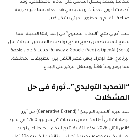
متكاملاً يعتمد بشكل أساسي على الذكاء الاصطناعي. وقد
ح
d
أطلقت أدوبي تحديثات رئيسية في هذا العام، مما غيّر طريقة
د
O
صناعة الأفلام والمحتوى المرئي بشكل كبير.
ي
n
ث
5
تبنت أدوبي نهج “النظام المفتوح” في إصداراتها الحديثة، مما
:
/
سمح للمستخدمين بدمج نماذج توليدية عالمية من شركات مثل
1
5
OpenAI (Sora) و Google (Veo) و Runway مباشرة داخل واجهة
5
/
البرنامج. هذا الإجراء ينهي عصر التنقل بين التطبيقات المختلفة،
:
2
مما يوفر وقتاً هائلاً ويسهل التركيز على الإبداع.
2
0
6
2
“التمديد التوليدي”.. ثورة في حل
(
6
المشكلات
ت
و
ق
تعد ميزة “التمديد التوليدي” (Generative Extend) من أبرز
ي
الإضافات التي أُطلقت ضمن تحديثات “بريمير برو 26.0” في يناير/
ت
كانون الثاني 2026. هذه التقنية تتيح للذكاء الاصطناعي توليد
م