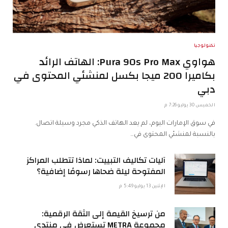
تكنولوجيا
هواوي Pura 90s Pro Max: الهاتف الرائد
بكاميرا 200 ميجا بكسل لمنشئي المحتوى في
دبي
الخميس 30 يوليو 7:26 م
في سوق الإمارات اليوم، لم يعد الهاتف الذكي مجرد وسيلة اتصال.
بالنسبة لمنشئي المحتوى في…
آليات تكاليف التبييت: لماذا تتطلب المراكز
المفتوحة ليلة ضحاها رسومًا إضافية؟
الإثنين 13 يوليو 5:49 م
من ترسيخ القيمة إلى الثقة الرقمية:
مجموعة METRA تستعرض في منتدى