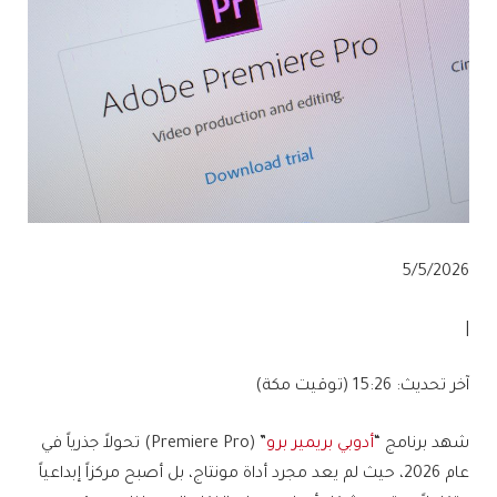
P
5/5/2026
u
|
b
l
آ
آخر تحديث: 15:26 (توقيت مكة)
i
خ
s
شهد برنامج “
أدوبي بريمير برو
” (Premiere Pro) تحولاً جذرياً في
ر
h
عام 2026، حيث لم يعد مجرد أداة مونتاج، بل أصبح مركزاً إبداعياً
ت
e