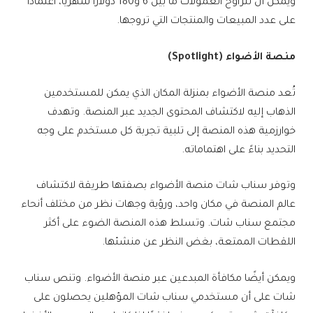
ويمكن أن تتراوح العمولات ما بين 6 و180 دولارا شهريًا، اعتمادًا
على عدد المبيعات والمنتجات التي تروجها.
منصة الأضواء (Spotlight)
تُعد منصة الأضواء بمنزلة المكان الذي يمكن للمستخدمين
الذهاب إليه لاكتشاف المحتوى الجديد عبر المنصة. وتهدف
خوارزمية هذه المنصة إلى تلبية تجربة كل مستخدم على وجه
التحديد بناءً على اهتماماته.
وتوفر سناب شات منصة الأضواء بصفتها طريقة لاكتشاف
عالم المنصة في مكان واحد، ورؤية وجهات نظر من مختلف أنحاء
مجتمع سناب شات. وتسلط هذه المنصة الضوء على أكثر
اللقطات الممتعة، بغض النظر عن منشئها.
ويمكن أيضًا مكافأة المبدعين عبر منصة الأضواء. وتنص سناب
شات على أن مستخدمي سناب شات المؤهلين يحصلون على