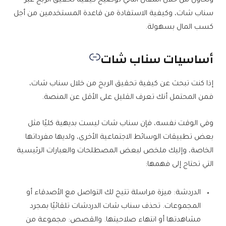
ونحاول من خلال المقال التالي توضيح كيفية تحقيق الربح عبر
سناب شات، وكيفية الاستفادة من قاعدة المستخدمين من أجل
كسب المال بسهولة.
أساسيات سناب شات
إذا كنت تبحث عن كيفية تحقيق الربح من خلال سناب شات،
فمن المحتمل أنك تعرف القليل على الأقل عن المنصة.
وفي الوقت نفسه، فإن سناب شات ليست بديهية كليًا مثل
بعض تطبيقات الوسائط الاجتماعية الأخرى، ولديها مفرداتها
الخاصة، وإليك ملخص لبعض المصطلحات والعبارات الرئيسية
التي تحتاج إلى فهمها:
الدردشة: ميزة مراسلة تتيح لك التواصل مع الأصدقاء أو
المجموعات. تحذف سناب شات الدردشات تلقائيًا بمجرد
مشاهدتها أو انتهاء صلاحيتها. والقصص: مجموعة من