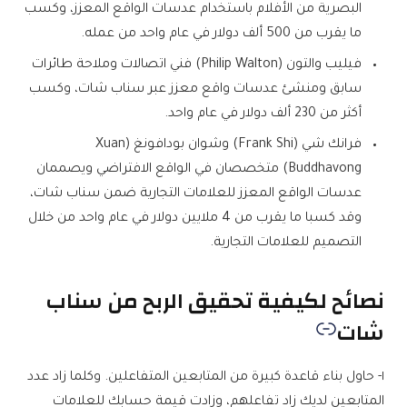
البصرية من الأفلام باستخدام عدسات الواقع المعزز، وكسب
ما يقرب من 500 ألف دولار في عام واحد من عمله.
فيليب والتون (Philip Walton) فني اتصالات وملاحة طائرات
سابق ومنشئ عدسات واقع معزز عبر سناب شات، وكسب
أكثر من 230 ألف دولار في عام واحد.
فرانك شي (Frank Shi) وشوان بودافونغ (Xuan
Buddhavong) متخصصان في الواقع الافتراضي ويصممان
عدسات الواقع المعزز للعلامات التجارية ضمن سناب شات،
وقد كسبا ما يقرب من 4 ملايين دولار في عام واحد من خلال
التصميم للعلامات التجارية.
نصائح لكيفية تحقيق الربح من سناب
شات
١- حاول بناء قاعدة كبيرة من المتابعين المتفاعلين. وكلما زاد عدد
المتابعين لديك زاد تفاعلهم، وزادت قيمة حسابك للعلامات