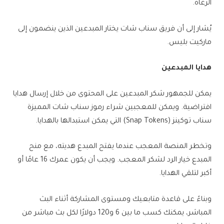
الرعاة.
يُشار إلى أن فريق سناب شات يختار المبدعين الذين ينضمون إلى
ماركيت بليس.
هدايا المبدعين
يمكن للجمهور شكر المبدعين على المحتوى من خلال إرسال هدايا
افتراضية. ويمكن للمعجبين شراء رموز سناب شات المميزة
سناب توكينز (Snap Tokens) التي يمكن استبدالها بالهدايا.
وتخطر المنصة المعجب عندما يفتح المبدع هديته، مع منح
المبدع خيار الرد لشكر المعجب. ويجب أن يكون عمرك 16 عامًا أو
أكبر لتلقي الهدايا.
وبناءً على قاعدة متابعيك ومستوى المشاركة أثناء البث
المباشر، يمكنك كسب ما بين 6 و120 دولارًا لكل بث مباشر من