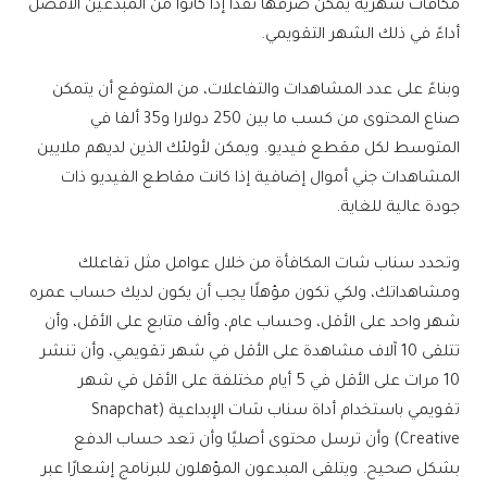
مكافآت شهرية يمكن صرفها نقدًا إذا كانوا من المبدعين الأفضل
أداءً في ذلك الشهر التقويمي.
وبناءً على عدد المشاهدات والتفاعلات، من المتوقع أن يتمكن
صناع المحتوى من كسب ما بين 250 دولارا و35 ألفا في
المتوسط ​​لكل مقطع فيديو. ويمكن لأولئك الذين لديهم ملايين
المشاهدات جني أموال إضافية إذا كانت مقاطع الفيديو ذات
جودة عالية للغاية.
وتحدد سناب شات المكافأة من خلال عوامل مثل تفاعلك
ومشاهداتك، ولكي تكون مؤهلًا يجب أن يكون لديك حساب عمره
شهر واحد على الأقل، وحساب عام، وألف متابع على الأقل، وأن
تتلقى 10 آلاف مشاهدة على الأقل في شهر تقويمي، وأن تنشر
10 مرات على الأقل في 5 أيام مختلفة على الأقل في شهر
تقويمي باستخدام أداة سناب شات الإبداعية (Snapchat
Creative) وأن ترسل محتوى أصليًا وأن تعد حساب الدفع
بشكل صحيح. ويتلقى المبدعون المؤهلون للبرنامج إشعارًا عبر