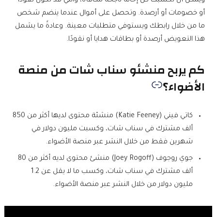
ويمكن أن تكسبك كل إحالة ناجحة مكافأة، والتي قد تكون نقودًا
أو خصومات أو أرصدة. وتحصل على أموال عندما ينضم شخص
ما من خلال رابطك ويستوفي متطلبات معينة. وعادةً ما يشمل
هذا التعويض أرصدة أو بطاقات هدايا أو نقودًا.
كم يربح منشئو سناب شات من منصة
الأضواء؟
كاتي فيني (Katie Feeney) منشئة محتوى لديها أكثر من 850
ألف مشترك في سناب شات، وكسبت مليون دولار في
شهرين فقط من خلال النشر عبر منصة الأضواء.
جوي روجوف (Joey Rogoff) منشئ محتوى لديه أكثر من 80
ألف مشترك في سناب شات، وكسب ما لا يقل عن 1.2
مليون دولار من خلال النشر عبر منصة الأضواء.