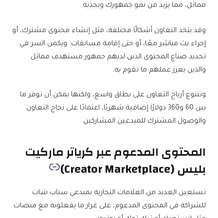
مماثل، مما يزيد من نمو جمهورك ويجذبه.
وقد يتخذ التعاون أشكالًا مختلفة، مثل إنشاء محتوى مشترك، أو
إجراء بث مباشر معًا، أو حتى إقامة مسابقات. ويكمن السر في
تحديد صناع المحتوى الذين لديهم جمهور مستهدف مماثل
والذين يعزز عملهم ما تقوم به.
وتتنوع أرباح التعاون على نطاق واسع، ولكنها يمكن أن توفر ما
بين 60 و360 دولارًا إضافية شهريًا، اعتمادًا على نجاح التعاون
والوصول المشترك للمبدعين المشاركين.
المحتوى المدعوم عبر كرياتر ماركيت
بليس (Creator Marketplace)
تستعين العديد من العلامات التجارية بمبدعي سناب شات
للشراكة في المحتوى المدعوم، على غرار ما يفعلونه مع منصات