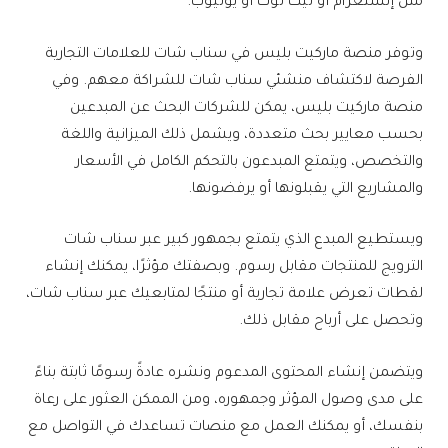
مثل إنستغرام أو تيك توك أو يوتيوب.
وتوفر منصة ماركيت بليس في سناب شات للعلامات التجارية
الفرصة لاكتشاف منشئي سناب شات للشراكة معهم. وفي
منصة ماركيت بليس، يمكن للشركات البحث عن المبدعين
بحسب معايير بحث متعددة، ويشمل ذلك الميزانية واللغة
والتخصص، ويتمتع المبدعون بالتحكم الكامل في الأسعار
والمشاريع التي يقبلونها أو يرفضونها.
ويستطيع المبدع الذي يتمتع بجمهور كبير عبر سناب شات
الترويج للمنتجات مقابل رسوم. وبصفتك مؤثرًا، يمكنك إنشاء
لقطات تعرض علامة تجارية أو منتجًا لمتابعيك عبر سناب شات،
وتحصل على أرباح مقابل ذلك.
ويتضمن إنشاء المحتوى المدعوم ونشره عادةً رسومًا ثابتة بناءً
على مدى وصول المؤثر وجمهوره، ومن الممكن العثور على رعاة
بنفسك، أو يمكنك العمل مع منصات تساعدك في التواصل مع