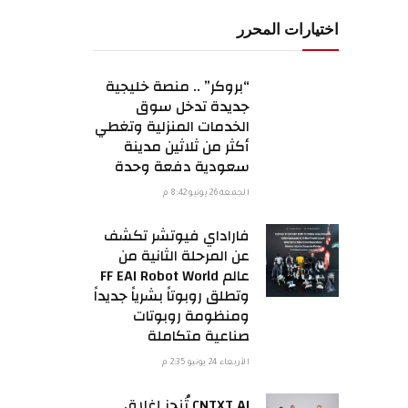
اختيارات المحرر
“بروكر” .. منصة خليجية
جديدة تدخل سوق
الخدمات المنزلية وتغطي
أكثر من ثلاثين مدينة
سعودية دفعة وحدة
الجمعة 26 يونيو 8:42 م
فاراداي فيوتشر تكشف
عن المرحلة الثانية من
عالم FF EAI Robot World
وتطلق روبوتاً بشرياً جديداً
ومنظومة روبوتات
صناعية متكاملة
الأربعاء 24 يونيو 2:35 م
CNTXT AI تُنجز إغلاق