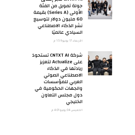
جولة تمويل من الفئة
الأولى (Series A) بقيمة
60 مليون دولار لتوسيع
نشر الذكاء الاصطناعي
السيادي عالميًا
الأربعاء 17 يونيو 1:59 م
شركة CNTXT AI تستحوذ
على Actualize لتعزيز
ريادتها في الذكاء
الاصطناعي الصوتي
العربي للمؤسسات
والجهات الحكومية في
دول مجلس التعاون
الخليجي
الخميس 04 يونيو 4:01 م