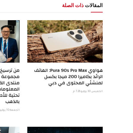
المقالات
ذات الصلة
هواوي Pura 90s Pro Max: الهاتف
من ترسيخ ا
الرائد بكاميرا 200 ميجا بكسل
لمنشئي المحتوى في دبي
منتدى الق
الخميس 30 يوليو 7:26 م
تحتية للأ
بالذهب
الجمعة 10 يوليو 10:19 م