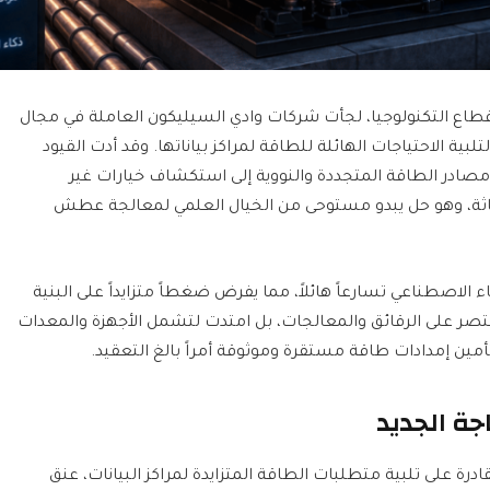
طاع التكنولوجيا، لجأت شركات وادي السيليكون العاملة في مجال
لبية الاحتياجات الهائلة للطاقة لمراكز بياناتها. وقد أدت القيود
صادر الطاقة المتجددة والنووية إلى استكشاف خيارات غير
فاثة، وهو حل يبدو مستوحى من الخيال العلمي لمعالجة عطش
 الاصطناعي تسارعاً هائلاً، مما يفرض ضغطاً متزايداً على البنية
قتصر على الرقائق والمعالجات، بل امتدت لتشمل الأجهزة والمعدات
مين إمدادات طاقة مستقرة وموثوقة أمراً بالغ التعقيد.
جة الجديد
درة على تلبية متطلبات الطاقة المتزايدة لمراكز البيانات، عنق