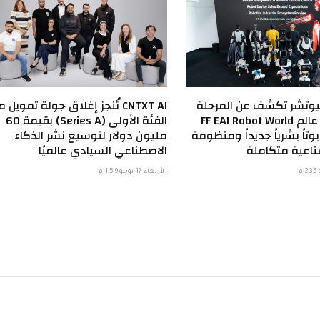
يوتشر تكشف عن المرحلة
CNTXT AI تُنجز إغلاق جولة تمويل 
الثانية من عالم FF EAI Robot World
الفئة الأولى (Series A) بقيمة 60
تاً بشرياً جديداً ومنظومة
مليون دولار لتوسيع نشر الذكاء
ناعية متكاملة
الاصطناعي السيادي عالميًا
الأربعاء 17 يونيو 1:59 م