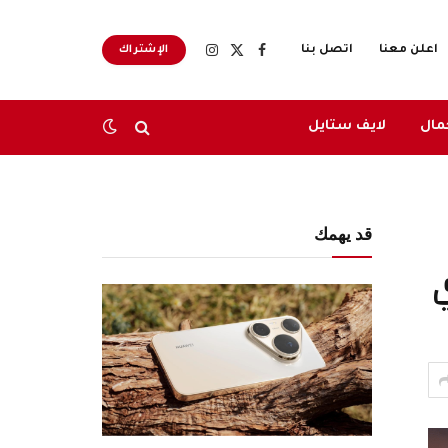
اعلن معنا
اتصل بنا
الإشتراك
X
فيسبوك
الانستغرام
(Twitter)
مال
لايف ستايل
قد يهمك
ي