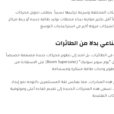
يئات المختلفة وسرعة تركيبها نسبياً. يتطلب تحويل محركات
قتاً أقل بكثير مقارنة ببناء محطات توليد طاقة جديدة أو ربط مراكز
 الشركات مرونة أكبر في استراتيجيات التوسع.
عي بدلا من الطائرات
 في الطائرات، بل امتد إلى تطوير محركات جديدة مصممة خصيصاً
لتلبية متطلبات مراكز البيانات. تعمل شركات مثل “بوم سوبر سونيك” (Boom Supersonic) على الاستفادة من
تطوير وحدات طاقة مبتكرة ومستدامة.
ذه المبادرات، مما يعكس ثقة المستثمرين بالتوجه نحو إيجاد
سعى هذه المحركات الجديدة إلى تقديم كفاءة أعلى وموثوقية
كات التقليدية.