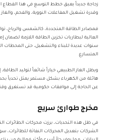
زجاجة جديداً يعيق خطط التوسع في هذا القطاع ال
وقدرة تشغيل المفاعلات النووية، والفحم، والغاز ال
فمصادر الطاقة المتجددة، كالشمس والرياح، تواجه
العالية لبطاريات تخزين الطاقة اللازمة لضمان إ
سنوات عديدة للبناء والتشغيل، حتى المحطات الم
المتسارع.
ويظل الغاز الطبيعي خياراً شائعاً لتوليد الطاقة، 
هائلة من الكهرباء بشكل مستمر يمثل تحدياً بحد 
عن الحاجة إلى موافقات حكومية قد تستغرق وقت
مخرج طوارئ سريع
في ظل هذه التحديات، برزت محركات الطائرات ال
الشركات بتعديل المحركات النفاثة للطائرات، سوا
البيانات، مما يوفر حلاً أسرع وأكثر فعالية من بناء