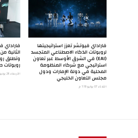
فاراداي فيوتشر تعزز استراتيجيتها
فاراداي ف
لروبوتات الذكاء الاصطناعي المتجسد
(EAI) في الشرق الأوسط عبر تعاون
وتطلق روبو
استراتيجي مع شركاء المنظومة
روبوتات ص
المحلية في دولة الإمارات ودول
الأربعاء 24 يونيو 2:35 م
مجلس التعاون الخليجي
الثلاثاء 07 يوليو 1:18 م