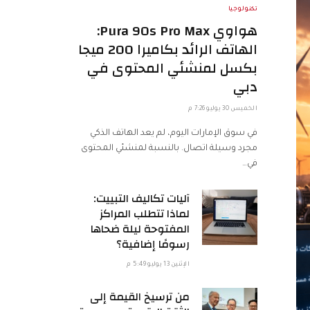
تكنولوجيا
هواوي Pura 90s Pro Max:
الهاتف الرائد بكاميرا 200 ميجا
بكسل لمنشئي المحتوى في
دبي
الخميس 30 يوليو 7:26 م
في سوق الإمارات اليوم، لم يعد الهاتف الذكي
مجرد وسيلة اتصال. بالنسبة لمنشئي المحتوى
في…
آليات تكاليف التبييت:
لماذا تتطلب المراكز
المفتوحة ليلة ضحاها
رسومًا إضافية؟
الإثنين 13 يوليو 5:49 م
من ترسيخ القيمة إلى